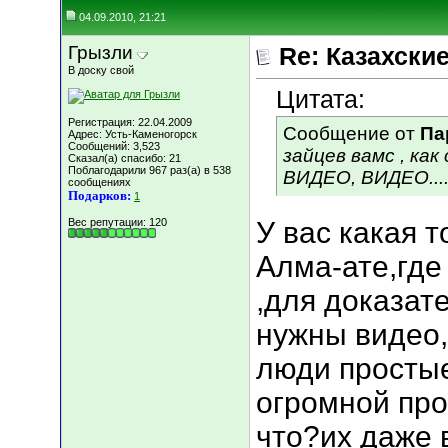
04.09.2010, 21:21
Грызли
Re: Казахские
В доску свой
Цитата:
Регистрация: 22.04.2009
Сообщение от
Па
Адрес: Усть-Каменогорск
Сообщений: 3,523
зайцев вамс , ка
Сказал(а) спасибо: 21
Поблагодарили 967 раз(а) в 538
ВИДЕО, ВИДЕО...
сообщениях
Подарков:
1
Вес репутации:
120
У вас какая 
Алма-ате,где
,для доказат
нужны видео,
люди простые
огромной про
что?их даже 