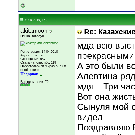
08.09.2010, 14:21
akitamoon
Re: Казахские
Птица- говорун
мда всю выст
Регистрация: 14.04.2010
прекрасными 
Адрес: алматы
Сообщений: 937
Сказал(а) спасибо: 118
А это были в
Поблагодарили 95 раз(а) в 68
сообщениях
Алевтина ря
Подарков:
2
Вес репутации:
72
мдя....Три ча
Вот она жисть
Сынуля мой 
видел
Поздравляю В