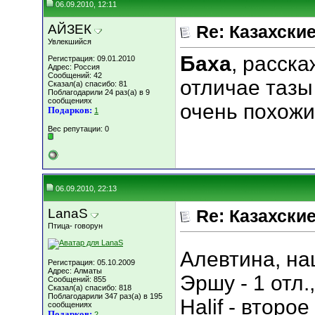
06.09.2010, 12:11
АЙЗЕК
Re: Казахские
Увлекшийся
Баха
, расск
Регистрация: 09.01.2010
Адрес: Россия
Сообщений: 42
отличае тазы 
Сказал(а) спасибо: 81
Поблагодарили 24 раз(а) в 9
сообщениях
очень похожи
Подарков:
1
Вес репутации:
0
06.09.2010, 22:13
LanaS
Re: Казахские
Птица- говорун
Алевтина, на
Регистрация: 05.10.2009
Адрес: Алматы
Эршу - 1 отл.
Сообщений: 855
Сказал(а) спасибо: 818
Поблагодарили 347 раз(а) в 195
Halif - второ
сообщениях
Подарков:
2