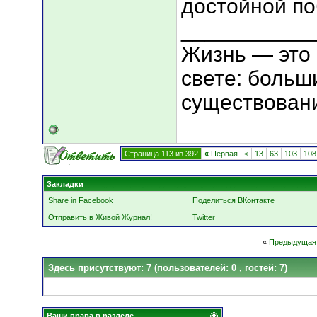
достойной п
___________
Жизнь — это 
свете: больш
существовани
Страница 113 из 392
«
Первая
<
13
63
103
108
Закладки
Share in Facebook
Поделиться ВКонтакте
Отправить в Живой Журнал!
Twitter
«
Предыдущая
Здесь присутствуют: 7
(пользователей: 0 , гостей: 7)
Ваши права в разделе