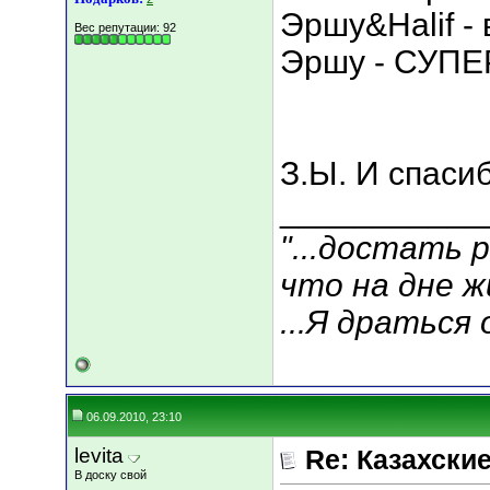
Эршу&Halif - 
Вес репутации:
92
Эршу - СУПЕР
З.Ы. И спаси
___________
"...достать 
что на дне жи
...Я драться 
06.09.2010, 23:10
levita
Re: Казахские
В доску свой