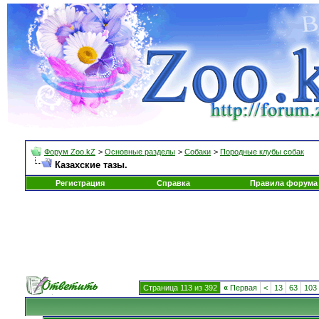
Форум Zoo.kZ
>
Основные разделы
>
Собаки
>
Породные клубы собак
Казахские тазы.
Регистрация
Справка
Правила форума
Страница 113 из 392
«
Первая
<
13
63
103