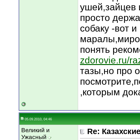
ушей,зайцев 
просто держа
собаку -вот и
маралы,миро
понять реко
zdorovie.ru/r
тазы,но про о
посмотрите,п
,которым док
05.09.2010, 04:46
Великий и
Re: Казахские
Ужасный