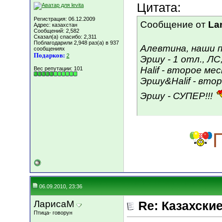
Цитата:
Регистрация: 06.12.2009
Сообщение от
La
Адрес: казахстан
Сообщений: 2,582
Сказал(а) спасибо: 2,311
Поблагодарили 2,948 раз(а) в 937
Алевтина, наши 
сообщениях
Подарков:
2
Эршу - 1 отл., ЛС
Halif - второе ме
Вес репутации:
101
Эршу&Halif - втор
Эршу - СУПЕР!!!
06.09.2010, 23:36
ЛарисаМ
Re: Казахские
Птица- говорун