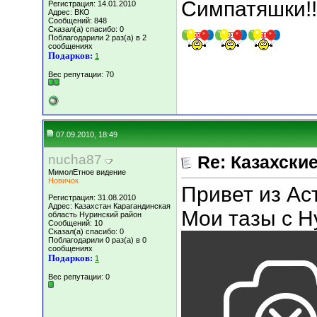
Симпатяшки!!
Регистрация: 14.01.2010
Адрес: ВКО
Сообщений: 848
Сказал(а) спасибо: 0
Поблагодарили 2 раз(а) в 2
сообщениях
Подарков:
1
Вес репутации:
70
07.09.2010, 18:49
nucha87
Re: Казахские
МимолЕтное видение
Новичок
Привет из Ас
Регистрация: 31.08.2010
Адрес: Казахстан Карагандинская
Мои тазы с Н
область Нуринский район
Сообщений: 10
Сказал(а) спасибо: 0
Поблагодарили 0 раз(а) в 0
сообщениях
Подарков:
1
Вес репутации:
0