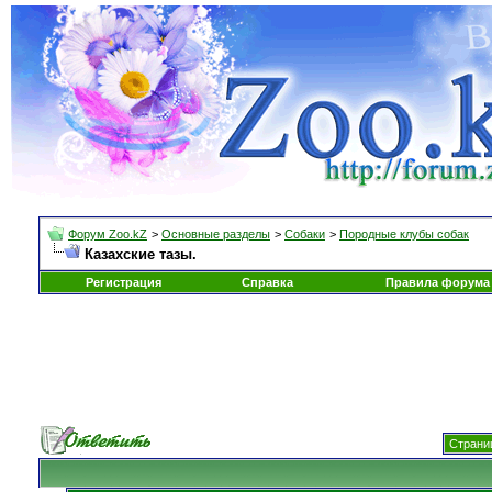
Форум Zoo.kZ
>
Основные разделы
>
Собаки
>
Породные клубы собак
Казахские тазы.
Регистрация
Справка
Правила форума
Страниц