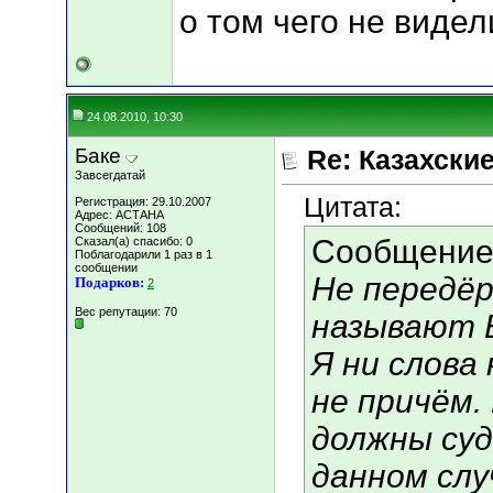
о том чего не видел
24.08.2010, 10:30
Баке
Re: Казахские
Завсегдатай
Цитата:
Регистрация: 29.10.2007
Адрес: АСТАНА
Сообщений: 108
Сообщение
Сказал(а) спасибо: 0
Поблагодарили 1 раз в 1
сообщении
Не передёр
Подарков:
2
Вес репутации:
70
называют Б
Я ни слова
не причём.
должны суд
данном слу