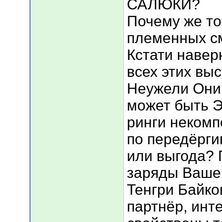
САЛЮКИ?
Почему же то
племенных см
Кстати навер
всех этих выс
Неужели Они 
может быть Э
ринги некомп
по передёрги
или выгода?
заряды Вашег
Тенгри Байко
партнёр, инт