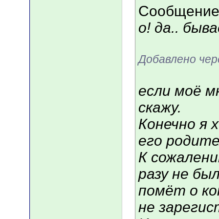
Сообщение
о! да.. быв
Добавлено чер
если моё 
скажу.
Конечно я 
его родител
К сожалени
разу не бы
помёт о ко
не зарегис