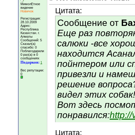
МимолЕтное
видение
Цитата:
Новичок
Регистрация:
Сообщение от
Ба
28.10.2009
Адрес:
Республика
Еще раз повторяю
Казахстан. г.
Алматы
Сообщений: 5
салюки -все хоро
Сказал(а)
спасибо: 0
находится Асана
Поблагодарили
0 раз(а) в 0
сообщениях
пойнтером или с
Подарков:
1
Вес репутации:
привезли и намеш
0
решение вопроса
видел этих собак
Вот здесь посмо
понравился:
http:/
Цитата: