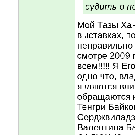
судить о п
Мой Тазы Хан
выставках, по
неправильно 
смотре 2009 
всем!!!!! Я Е
одно что, вл
являются вли
обращаются к
Тенгри Байко
Серджвиладзе 
Валентина Ба