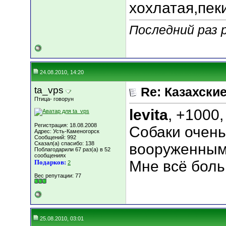
хохлатая,пек
Последний раз 
24.08.2010, 14:20
ta_vps
Re: Казахские
Птица- говорун
levita
, +1000
Регистрация: 18.08.2008
Собаки очень
Адрес: Усть-Каменогорск
Сообщений: 992
Сказал(а) спасибо: 138
вооруженным
Поблагодарили 67 раз(а) в 52
сообщениях
Мне всё боль
Подарков:
2
Вес репутации:
77
25.08.2010, 03:01