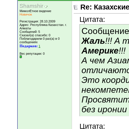
Shamshir
Re: Казахские
МимолЕтное видение
Новичок
Цитата:
Регистрация: 28.10.2009
Адрес: Республика Казахстан. г.
Сообщение
Алматы
Сообщений: 5
Сказал(а) спасибо: 0
Жаль
!!! А
Поблагодарили 0 раз(а) в 0
сообщениях
Подарков:
1
Америке
!!!
Вес репутации:
0
А чем Азиа
отличают
Это коорди
некомпете
Просвятите
без иронии 
Цитата: