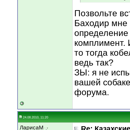
Позвольте вс
Баходир мне к
определение 
комплимент. И
то тогда кобе
ведь так?
ЗЫ: я не исп
вашей собаке
форума.
24.08.2010, 11:20
ЛарисаМ
Re: Казахские