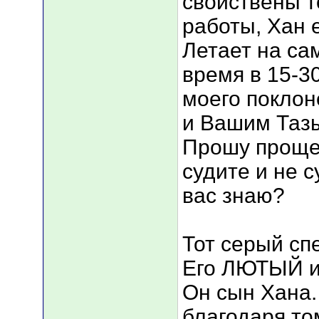
свойствены т
работы, Хан 
Летает на сам
время в 15-3
моего поклон
и Вашим Таз
Прошу прощен
судите и не 
вас знаю?
Тот серый сп
Его ЛЮТЫЙ и 
Он сын Хана.
благодаря то