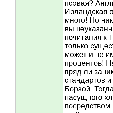
псовая? Англ
Ирландская о
много! Но ни
вышеуказанны
почитания к 
только сущес
может и не и
процентов! Н
вряд ли зан
стандартов и 
Борзой. Тогд
насущного хл
посредством 