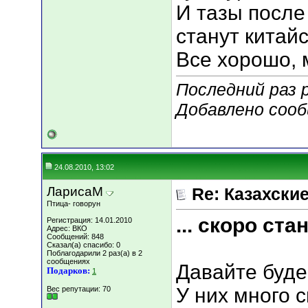
И тазы после
станут китай
Все хорошо, 
Последний раз 
Добавлено соо
24.08.2010, 13:02
ЛарисаМ
Re: Казахские
Птица- говорун
... скоро ст
Регистрация: 14.01.2010
Адрес: ВКО
Сообщений: 848
Сказал(а) спасибо: 0
Поблагодарили 2 раз(а) в 2
сообщениях
Давайте будем
Подарков:
1
У них много 
Вес репутации:
70