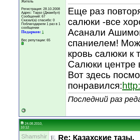
Житель
Еще раз повторя
Регистрация: 28.10.2008
Адрес: Тараз (Джамбул)
Сообщений: 67
салюки -все хор
Сказал(а) спасибо: 0
Поблагодарили 1 раз в 1
сообщении
Асанали Ашимов
Подарков:
1
спаниелем! Мож
Вес репутации:
65
кровь салюки к 
Салюки центре в
Вот здесь посм
понравился:
http
Последний раз ред
24.08.2010,
10:12
Shamshir
Re: Казахские тазы.