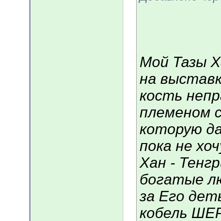
Мой Тазы Х
на выставк
кость непр
племеном с
которую дал
пока не хо
Хан - Тенг
богатые л
за Его дет
кобель ШЕР