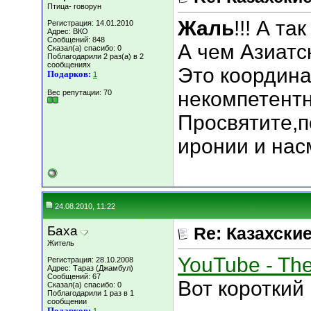
Птица- говорун
Жаль
!!! А та
Регистрация: 14.01.2010
Адрес: ВКО
Сообщений: 848
А чем Азиатс
Сказал(а) спасибо: 0
Поблагодарили 2 раз(а) в 2
сообщениях
Это координа
Подарков:
1
некомпетентн
Вес репутации:
70
Просвятите,п
иронии и нас
24.08.2010, 11:22
Баха
Re: Казахские
Житель
YouTube - The
Регистрация: 28.10.2008
Адрес: Тараз (Джамбул)
Сообщений: 67
Вот короткий
Сказал(а) спасибо: 0
Поблагодарили 1 раз в 1
сообщении
Подарков: