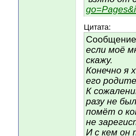
go=Pages&i
Цитата:
Сообщение
если моё 
скажу.
Конечно я 
его родител
К сожалени
разу не бы
помёт о ко
не зарегис
И с кем он 