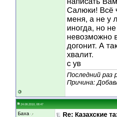
написать Вам
Салюки! Всё 
меня, а не у 
иногда, но не 
невозможно в
догонит. А та
хвалит.
с ув
Последний раз 
Причина: Добав
24.08.2010, 08:47
Баха
Re: Казахские та