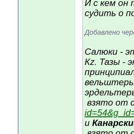
И с кем он 
судить о п
Добавлено чер
Салюки - э
Кz. Тазы - 
принципиал
вельштерье
эрдельтерь
взято от 
id=54&g_id
и
Канарски
взято от 