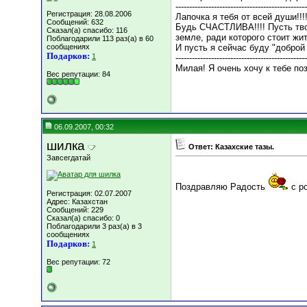
------------------------------------------------
Регистрация: 28.08.2006
Лапочка я тебя от всей души!!
Сообщений: 632
Будь СЧАСТЛИВА!!!! Пусть тво
Сказал(а) спасибо: 116
земле, ради которого стоит жи
Поблагодарили 113 раз(а) в 60
сообщениях
И пусть я сейчас буду "доброй
Подарков:
1
------------------------------------------------
Милая! Я очень хочу к тебе по
Вес репутации:
84
06.09.2007, 00:32
шилка
Ответ: Казахские тазы.
Завсегдатай
Поздравляю Радость
с р
Регистрация: 02.07.2007
Адрес: Казахстан
Сообщений: 229
Сказал(а) спасибо: 0
Поблагодарили 3 раз(а) в 3
сообщениях
Подарков:
1
Вес репутации:
72