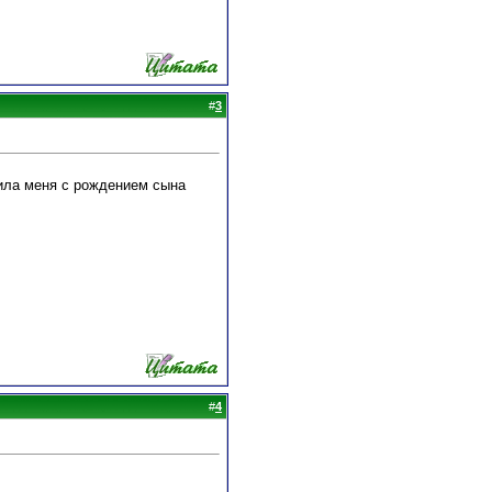
#
3
вила меня с рождением сына
#
4