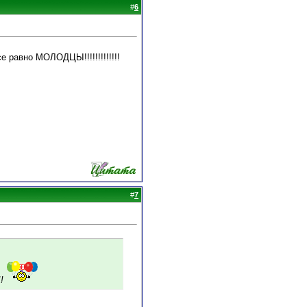
#
6
се равно МОЛОДЦЫ!!!!!!!!!!!!!
#
7
!!