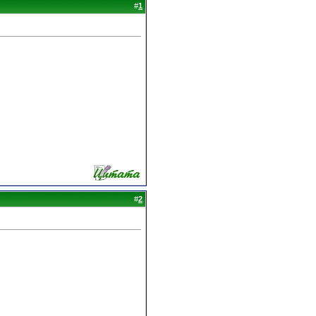
#
1
#
2