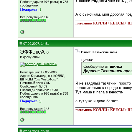
У нашей
Радости
уже есть две
Поблагодарили 976 раз(а) в 738
сообщениях
Подарков:
9
А с сыночкам, моя дорогая по
Вес репутации:
148
__________________
питомник КОЛЛИ+ КЕЕСЫ+
07.09.2007, 14:51
ЭФФоксА
Ответ: Казахские тазы.
В доску свой
Цитата:
Сообщение от
шилка
Дорогие Тазятники прош
Регистрация: 17.05.2006
Адрес: Караганда, п-к КОЛЛИ,
ШПИЦЫ "ЭксФлэшФокс",
Почетный член СКК
Я не заядлый тазятник, просто
Сообщений: 5,489
положительно к породе отношу
Сказал(а) спасибо: 1,030
Тут мама и папа в юности-
Поблагодарили 976 раз(а) в 738
сообщениях
Подарков:
а тут уже и доча бегает-
9
__________________
Вес репутации:
148
питомник КОЛЛИ+ КЕЕСЫ+
07.09.2007, 20:30