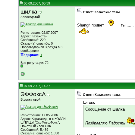
06.09.2007, 00:39
шилка
Ответ: Казахские тазы.
Завсегдатай
Shangri привет
, ты.....
Регистрация: 02.07.2007
Адрес: Казахстан
Сообщений: 229
Сказал(а) спасибо: 0
Поблагодарили 3 раз(а) в 3
сообщениях
Подарков:
1
Вес репутации:
72
07.09.2007, 14:37
ЭФФоксА
Ответ: Казахские тазы.
В доску свой
Цитата:
Сообщение от
шилка
Регистрация: 17.05.2006
Адрес: Караганда, п-к КОЛЛИ,
ШПИЦЫ "ЭксФлэшФокс",
Поздравляю Радость
Почетный член СКК
Сообщений: 5,489
Сказал(а) спасибо: 1,030