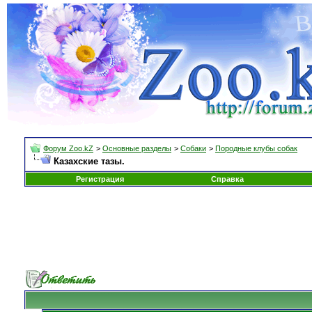
Форум Zoo.kZ
>
Основные разделы
>
Собаки
>
Породные клубы собак
Казахские тазы.
Регистрация
Справка