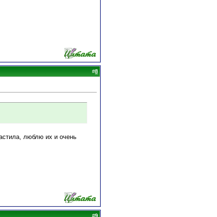
#
8
растила, люблю их и очень
#
9