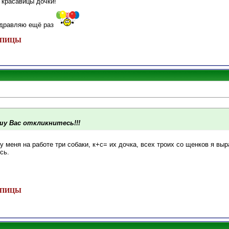
 красавицы дочки!
здравляю ещё раз
 ШПИЦЫ
у Вас откликнитесь!!!
 у меня на работе три собаки, к+с= их дочка, всех троих со щенков я вы
сь.
 ШПИЦЫ