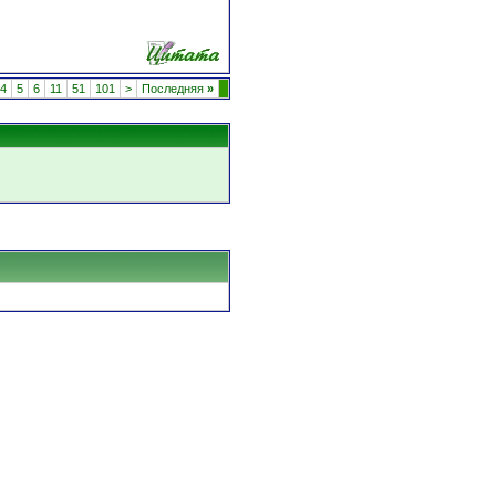
4
5
6
11
51
101
>
Последняя
»