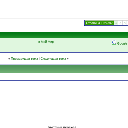
Страница 1 из 392
1
2
3
в Мой Мир!
Google
«
Предыдущая тема
|
Следующая тема
»
Быстрый переход