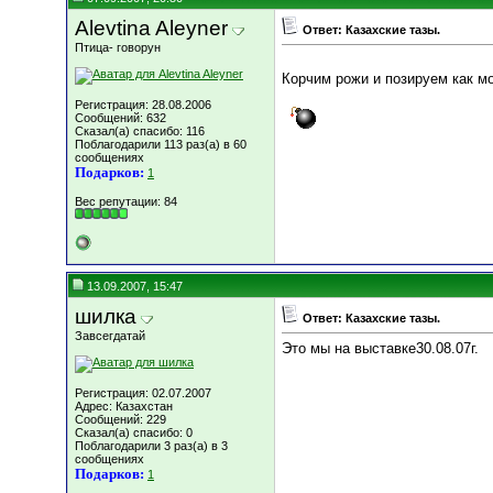
Alevtina Aleyner
Ответ: Казахские тазы.
Птица- говорун
Корчим рожи и позируем как 
Регистрация: 28.08.2006
Сообщений: 632
Сказал(а) спасибо: 116
Поблагодарили 113 раз(а) в 60
сообщениях
Подарков:
1
Вес репутации:
84
13.09.2007, 15:47
шилка
Ответ: Казахские тазы.
Завсегдатай
Это мы на выставке30.08.07г.
Регистрация: 02.07.2007
Адрес: Казахстан
Сообщений: 229
Сказал(а) спасибо: 0
Поблагодарили 3 раз(а) в 3
сообщениях
Подарков:
1