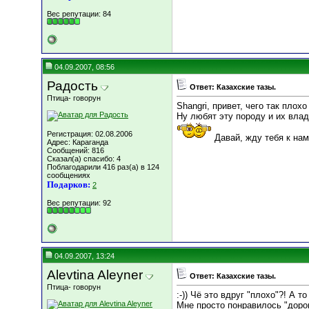
Вес репутации:
84
04.09.2007, 08:56
Радость
Ответ: Казахские тазы.
Птица- говорун
Shangri, привет, чего так плох
Ну любят эту породу и их влад
Регистрация: 02.08.2006
Давай, жду тебя к нам
Адрес: Караганда
Сообщений: 816
Сказал(а) спасибо: 4
Поблагодарили 416 раз(а) в 124
сообщениях
Подарков:
2
Вес репутации:
92
04.09.2007, 13:24
Alevtina Aleyner
Ответ: Казахские тазы.
Птица- говорун
:-)) Чё это вдруг "плохо"?! А то
Мне просто понравилось "доро