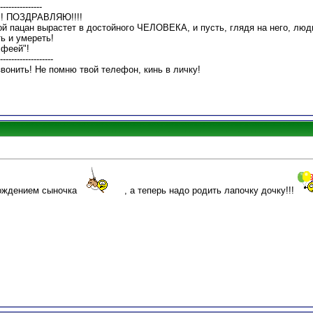
---------------
!!! ПОЗДРАВЛЯЮ!!!!
й пацан вырастет в достойного ЧЕЛОВЕКА, и пусть, глядя на него, люди
ть и умереть!
 феей"!
-------------------
звонить! Не помню твой телефон, кинь в личку!
ождением сыночка
, а теперь надо родить лапочку дочку!!!