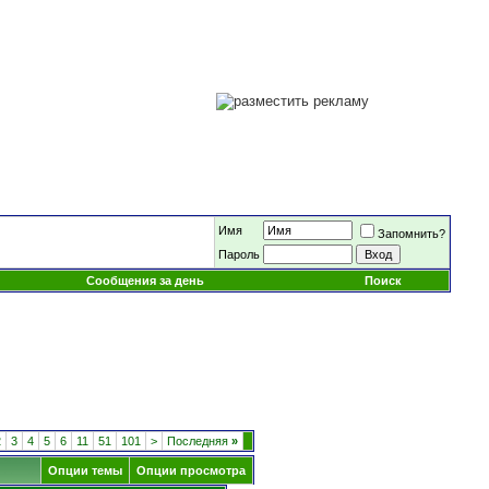
Имя
Запомнить?
Пароль
Сообщения за день
Поиск
2
3
4
5
6
11
51
101
>
Последняя
»
Опции темы
Опции просмотра