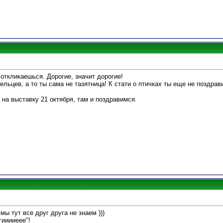
о откликаешься. Дорогие, значит дорогие!
ельцев, а то ты сама не тазятница! К стати о птичках ты еще не поздра
 на выставку 21 октября, там и поздравимся.
 мы тут все друг друга не знаем )))
гииииеее"!