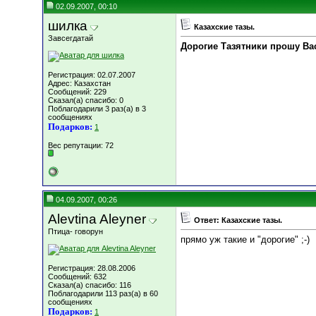
02.09.2007, 00:10
шилка
Казахские тазы.
Завсегдатай
Дорогие Тазятники прошу Вас
Регистрация: 02.07.2007
Адрес: Казахстан
Сообщений: 229
Сказал(а) спасибо: 0
Поблагодарили 3 раз(а) в 3
сообщениях
Подарков:
1
Вес репутации:
72
04.09.2007, 00:26
Alevtina Aleyner
Ответ: Казахские тазы.
Птица- говорун
прямо уж такие и "дорогие" ;-)
Регистрация: 28.08.2006
Сообщений: 632
Сказал(а) спасибо: 116
Поблагодарили 113 раз(а) в 60
сообщениях
Подарков:
1