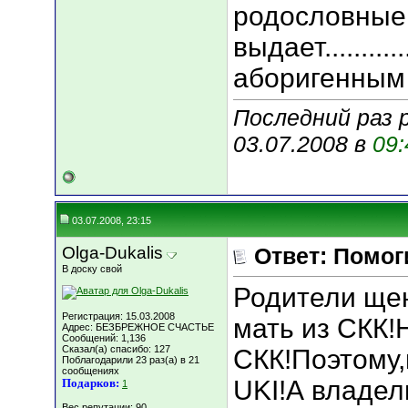
родословные 
выдает.........
аборигенным
Последний раз 
03.07.2008 в
09:
03.07.2008, 23:15
Olga-Dukalis
Ответ: Помогит
В доску свой
Родители щен
Регистрация: 15.03.2008
мать из СКК!
Адрес: БЕЗБРЕЖНОЕ СЧАСТЬЕ
Сообщений: 1,136
Сказал(а) спасибо: 127
СКК!Поэтому,
Поблагодарили 23 раз(а) в 21
сообщениях
UKI!А владел
Подарков:
1
Вес репутации:
90