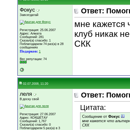
Фокус
Ответ: Помогит
Завсегдатай
мне кажется 
Регистрация: 25.06.2007
клуб никак н
Адрес: Алмата
Сообщений: 281
Сказал(а) спасибо: 1
СКК
Поблагодарили 74 раз(а) в 28
сообщениях
Подарков:
1
Вес репутации:
74
02.07.2008, 11:20
леля
Ответ: Помогит
В доску свой
Цитата:
Регистрация: 27.06.2007
Сообщение от
Фокус
Адрес: КОКШЕТАУ
мне кажется что альтер
Сообщений: 1,767
Сказал(а) спасибо: 0
СКК
Поблагодарили 5 раз(а) в 3