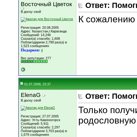
Восточный Цветок
Ответ: Помогит
В доску свой
К сожалению э
Регистрация: 20.08.2005
Адрес: Казахстан,г.Караганда
Сообщений: 14,246
Сказал(а) спасибо: 1,608
Поблагодарили 2,799 раз(а) в
1,523 сообщениях
Подарков:
4
Вес репутации:
277
01.07.2008, 23:37
ElenaG
Ответ: Помогит
В доску свой
Только получ
Регистрация: 27.07.2005
родословную
Адрес: Усть-Каменогорск
Сообщений: 5,911
Сказал(а) спасибо: 2,297
Поблагодарили 3,703 раз(а) в
1,679 сообщениях