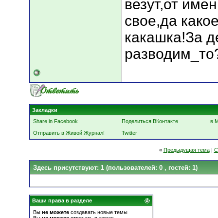
везут,от имен
свое,да какое
какашка!За д
разводим_то
Закладки
Share in Facebook
Поделиться ВКонтакте
в 
Отправить в Живой Журнал!
Twitter
«
Предыдущая тема
|
С
Здесь присутствуют: 1
(пользователей: 0 , гостей: 1)
Ваши права в разделе
Вы
не можете
создавать новые темы