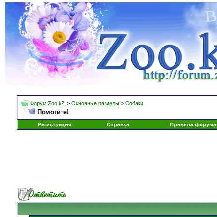
Форум Zoo.kZ
>
Основные разделы
>
Собаки
Помогите!
Регистрация
Справка
Правила форума