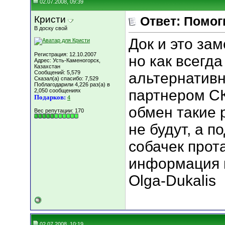
02.07.2008, 09:39
Кристи
Ответ: Помогит
В доску свой
Док и это за
Регистрация: 12.10.2007
но как всегда
Адрес: Усть-Каменогорск,
Казахстан
Сообщений: 5,579
альтернативн
Сказал(а) спасибо: 7,529
Поблагодарили 4,226 раз(а) в
партнером СК
2,050 сообщениях
Подарков:
4
обмен такие
Вес репутации:
170
не будут, а п
собачек протащу
информация 
Olga-Dukalis
02.07.2008, 10:19