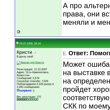
А про альтер
права, они вс
меняли и мен
03.07.2008, 09:34
Кристи
Ответ: Помогит
В доску свой
Может ошиба
Регистрация: 12.10.2007
на выставке 
Адрес: Усть-Каменогорск,
Казахстан
Сообщений: 5,579
на определен
Сказал(а) спасибо: 7,529
Поблагодарили 4,226 раз(а) в
пройдет хоро
2,050 сообщениях
Подарков:
4
соответству
Вес репутации:
170
СКК по моему