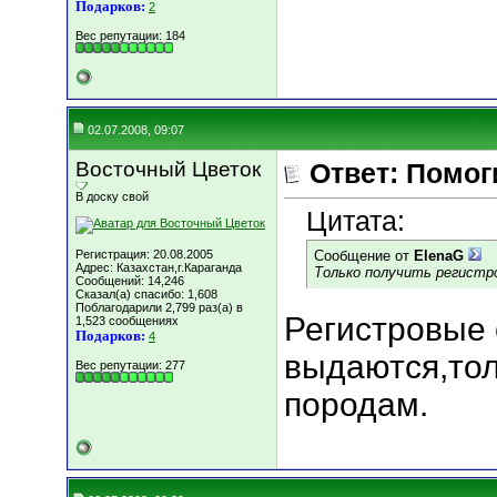
Подарков:
2
Вес репутации:
184
02.07.2008, 09:07
Восточный Цветок
Ответ: Помогит
В доску свой
Цитата:
Регистрация: 20.08.2005
Сообщение от
ElenaG
Адрес: Казахстан,г.Караганда
Только получить регистр
Сообщений: 14,246
Сказал(а) спасибо: 1,608
Поблагодарили 2,799 раз(а) в
Регистровые 
1,523 сообщениях
Подарков:
4
выдаются,то
Вес репутации:
277
породам.