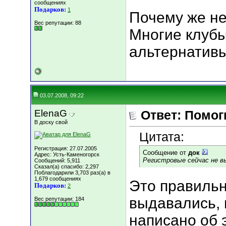
сообщениях
Подарков:
1
Почему же н
Вес репутации:
88
Многие клубы
альтернативы
03.07.2008, 09:22
ElenaG
Ответ: Помогит
В доску свой
Цитата:
Регистрация: 27.07.2005
Сообщение от
док
Адрес: Усть-Каменогорск
Регистровые сейчас не в
Сообщений: 5,911
Сказал(а) спасибо: 2,297
Поблагодарили 3,703 раз(а) в
1,679 сообщениях
Это правильн
Подарков:
2
выдавались, 
Вес репутации:
184
написано об 