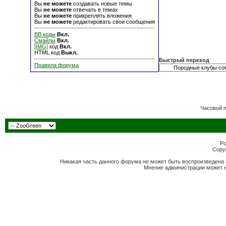
Вы
не можете
создавать новые темы
Вы
не можете
отвечать в темах
Вы
не можете
прикреплять вложения
Вы
не можете
редактировать свои сообщения
BB коды
Вкл.
Смайлы
Вкл.
[IMG]
код
Вкл.
HTML код
Выкл.
Быстрый переход
Правила форума
Часовой 
Po
Copyr
Никакая часть данного форума не может быть воспроизведена 
Мнение администрации может н