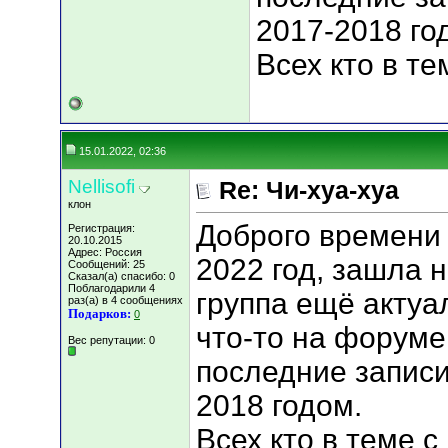
2017-2018 го
Всех кто в те
15.01.2022, 02:36
Nellisofi
Re: Чи-хуа-хуа
клон
Доброго времени 
Регистрация:
20.10.2015
Адрес: Россия
2022 год, зашла 
Сообщений: 25
Сказал(а) спасибо: 0
Поблагодарили 4
группа ещё актуа
раз(а) в 4 сообщениях
Подарков:
0
что-то на форуме 
Вес репутации:
0
последние записи
2018 годом.
Всех кто в теме с