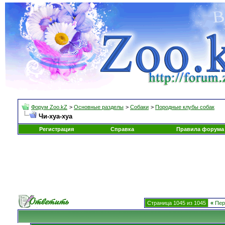
Форум Zoo.kZ
>
Основные разделы
>
Собаки
>
Породные клубы собак
Чи-хуа-хуа
Регистрация
Справка
Правила форума
Страница 1045 из 1045
«
Пер