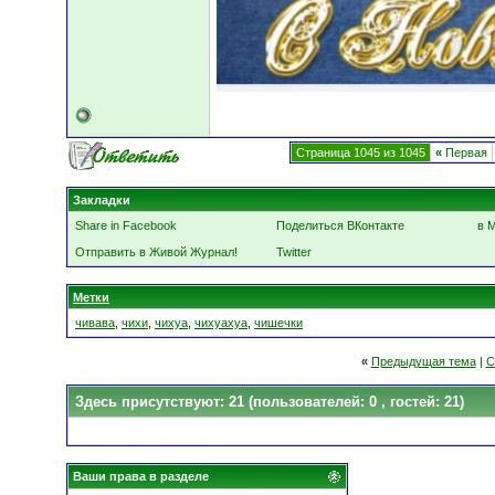
Страница 1045 из 1045
«
Первая
Закладки
Share in Facebook
Поделиться ВКонтакте
в 
Отправить в Живой Журнал!
Twitter
Метки
чивава
,
чихи
,
чихуа
,
чихуахуа
,
чишечки
«
Предыдущая тема
|
С
Здесь присутствуют: 21
(пользователей: 0 , гостей: 21)
Ваши права в разделе