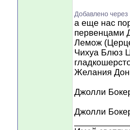
Добавлено через 
а еще нас по
первенцами 
Лемож (Церце
Чихуа Блюз Ц
гладкошерсто
Желания Дон
Джолли Бокер
Джолли Бокер
___________