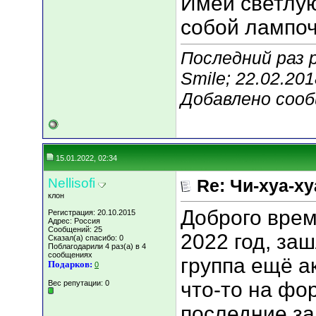
Имей светлую
собой лампоч
Последний раз 
Smile; 22.02.20
Добавлено соо
15.01.2022, 02:34
Nellisofi
Re: Чи-хуа-ху
клон
Доброго врем
Регистрация: 20.10.2015
Адрес: Россия
Сообщений: 25
2022 год, за
Сказал(а) спасибо: 0
Поблагодарили 4 раз(а) в 4
сообщениях
группа ещё а
Подарков:
0
что-то на фо
Вес репутации:
0
последние за