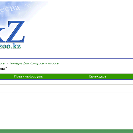
росы
>
Текущие Zoo.Kонкурсы и опросы
ека"
Правила форума
Календарь