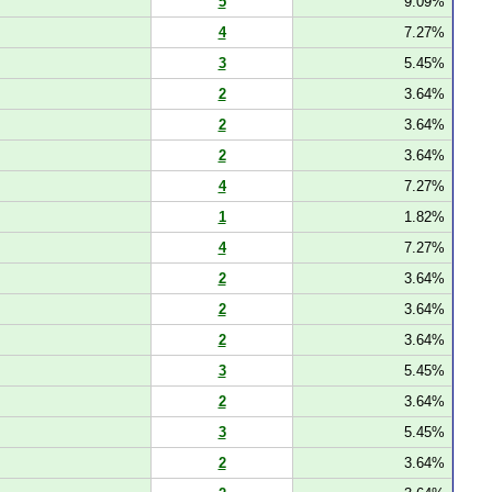
5
9.09%
4
7.27%
3
5.45%
2
3.64%
2
3.64%
2
3.64%
4
7.27%
1
1.82%
4
7.27%
2
3.64%
2
3.64%
2
3.64%
3
5.45%
2
3.64%
3
5.45%
2
3.64%