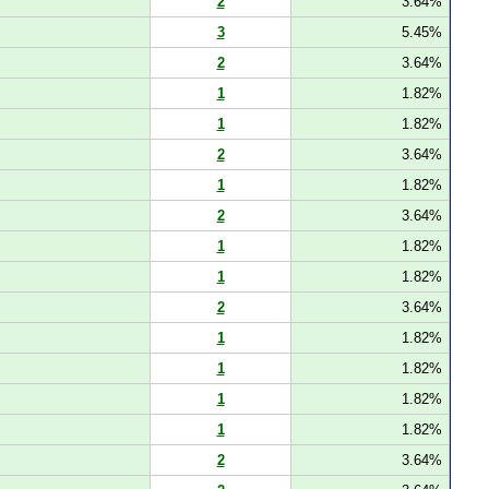
2
3.64%
3
5.45%
2
3.64%
1
1.82%
1
1.82%
2
3.64%
1
1.82%
2
3.64%
1
1.82%
1
1.82%
2
3.64%
1
1.82%
1
1.82%
1
1.82%
1
1.82%
2
3.64%