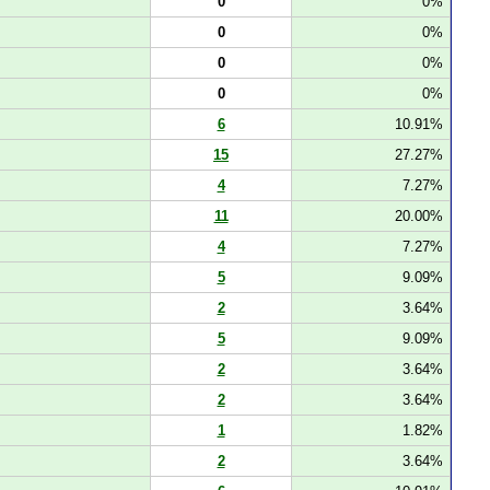
0
0%
0
0%
0
0%
0
0%
6
10.91%
15
27.27%
4
7.27%
11
20.00%
4
7.27%
5
9.09%
2
3.64%
5
9.09%
2
3.64%
2
3.64%
1
1.82%
2
3.64%