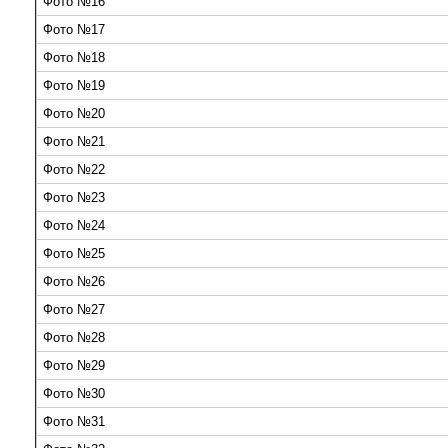
Фото №16
Фото №17
Фото №18
Фото №19
Фото №20
Фото №21
Фото №22
Фото №23
Фото №24
Фото №25
Фото №26
Фото №27
Фото №28
Фото №29
Фото №30
Фото №31