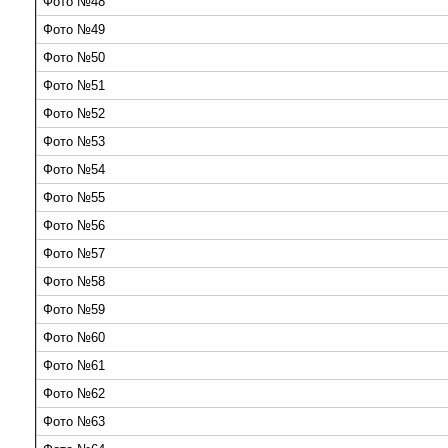
Фото №48
Фото №49
Фото №50
Фото №51
Фото №52
Фото №53
Фото №54
Фото №55
Фото №56
Фото №57
Фото №58
Фото №59
Фото №60
Фото №61
Фото №62
Фото №63