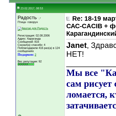
23.02.2017, 08:53
Радость
Re: 18-19 мар
Птица- говорун
САС-CACIB + ф
Карагандинск
Регистрация: 02.08.2006
Адрес: Караганда
Сообщений: 816
Janet
, Здрав
Сказал(а) спасибо: 4
Поблагодарили 416 раз(а) в 124
сообщениях
НЕТ!
Подарков:
2
___________
Вес репутации:
92
Мы все "К
сам рисует 
ломается, к
затачиваетс