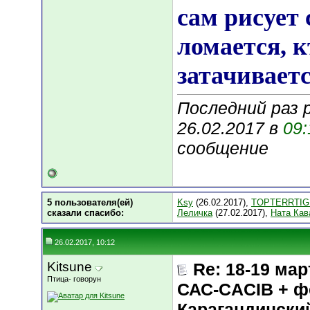
сам рисует 
ломается, к
затачиваетс
Последний раз 
26.02.2017 в
09:
сообщение
5 пользователя(ей)
Ksy
(26.02.2017),
TOPTERRTIG
сказали cпасибо:
Леличка
(27.02.2017),
Ната Кав
26.02.2017, 10:12
Kitsune
Re: 18-19 мар
Птица- говорун
САС-CACIB + ф
Карагандинск