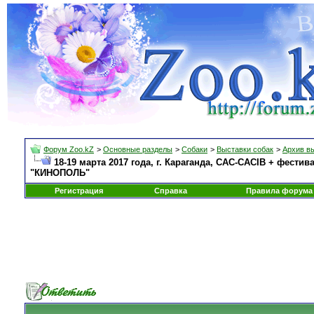
Форум Zoo.kZ
>
Основные разделы
>
Собаки
>
Выставки собак
>
Архив в
18-19 марта 2017 года, г. Караганда, САС-CACIB + фест
"КИНОПОЛЬ"
Регистрация
Справка
Правила форума