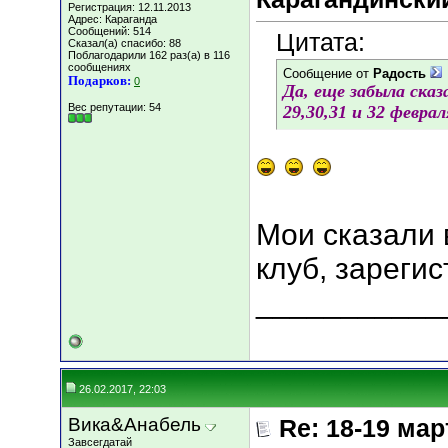
Регистрация: 12.11.2013
Адрес: Караганда
Сообщений: 514
Цитата:
Сказал(а) спасибо: 88
Поблагодарили 162 раз(а) в 116
сообщениях
Сообщение от
Радость
Подарков:
0
Да, еще забыла ска
Вес репутации:
54
29,30,31 и 32 февра
Мои сказали 
клуб, зареги
___________
26.02.2017, 22:03
Вика&Анабель
Re: 18-19 мар
Завсегдатай