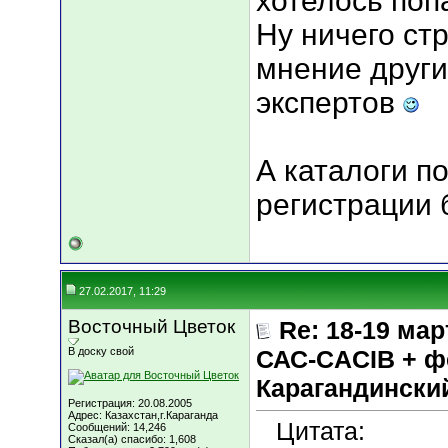
хотелось попа
Ну ничего ст
мнение други
экспертов
А каталоги п
регистрации 
27.02.2017, 11:29
Восточный Цветок
Re: 18-19 мар
В доску свой
САС-CACIB + ф
Карагандинск
Регистрация: 20.08.2005
Адрес: Казахстан,г.Караганда
Цитата:
Сообщений: 14,246
Сказал(а) спасибо: 1,608