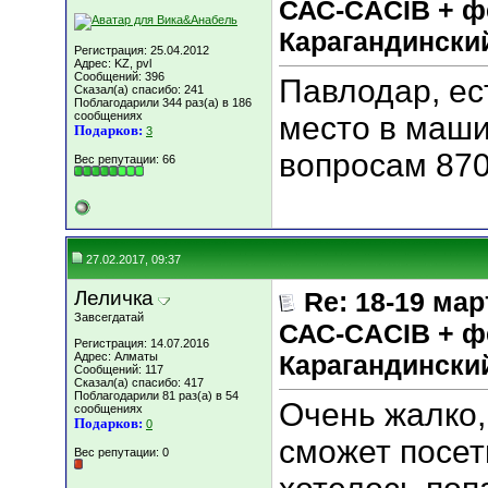
САС-CACIB + ф
Карагандинск
Регистрация: 25.04.2012
Адрес: KZ, pvl
Сообщений: 396
Павлодар, ес
Сказал(а) спасибо: 241
Поблагодарили 344 раз(а) в 186
сообщениях
место в маши
Подарков:
3
вопросам 87
Вес репутации:
66
27.02.2017, 09:37
Леличка
Re: 18-19 мар
Завсегдатай
САС-CACIB + ф
Регистрация: 14.07.2016
Адрес: Алматы
Карагандинск
Сообщений: 117
Сказал(а) спасибо: 417
Поблагодарили 81 раз(а) в 54
Очень жалко,
сообщениях
Подарков:
0
сможет посет
Вес репутации:
0