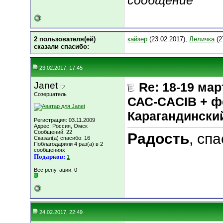
сообщение
2 пользователя(ей)
кайзер
(23.02.2017),
Леличка
(2
сказали cпасибо:
23.02.2017, 17:45
Janet
Re: 18-19 мар
Созерцатель
САС-CACIB + ф
Карагандинск
Регистрация: 03.11.2009
Адрес: Россия, Омск
Сообщений: 22
Радость
, сп
Сказал(а) спасибо: 16
Поблагодарили 4 раз(а) в 2
сообщениях
Подарков:
1
Вес репутации:
0
24.02.2017, 22:49