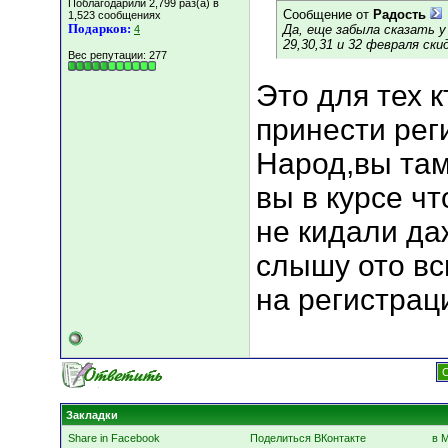
Поблагодарили 2,799 раз(а) в
Сообщение от
Радость
1,523 сообщениях
Подарков:
Да, еще забыла сказать у
4
29,30,31 и 32 февраля ск
Вес репутации:
277
Это для тех к
принести рег
Народ,вы там
вы в курсе ч
не кидали даж
слышу ото вс
на регистрации
С
Закладки
Share in Facebook
Поделиться ВКонтакте
в 