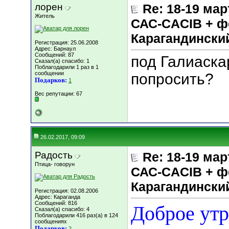
лорен
Re: 18-19 мар
Житель
САС-CACIB + ф
Карагандинск
Регистрация: 25.06.2008
Адрес: Барнаул
Сообщений: 87
под Галиаск
Сказал(а) спасибо: 1
Поблагодарили 1 раз в 1
сообщении
попросить?
Подарков:
1
Вес репутации:
67
26.02.2017, 09:09
Радость
Re: 18-19 мар
Птица- говорун
САС-CACIB + ф
Карагандинск
Регистрация: 02.08.2006
Адрес: Караганда
Сообщений: 816
Доброе утр
Сказал(а) спасибо: 4
Поблагодарили 416 раз(а) в 124
сообщениях
Подарков:
2