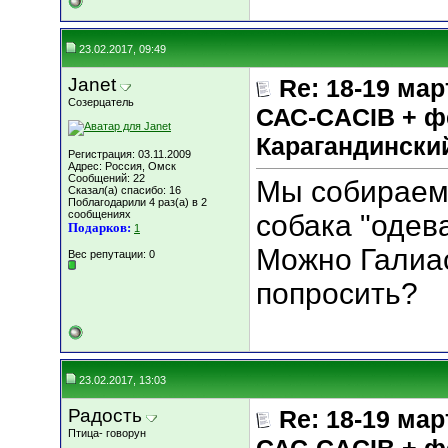
23.02.2017, 09:49
Janet
Re: 18-19 мар
Созерцатель
САС-CACIB + ф
Карагандинск
Регистрация: 03.11.2009
Адрес: Россия, Омск
Сообщений: 22
Мы собираемс
Сказал(а) спасибо: 16
Поблагодарили 4 раз(а) в 2
сообщениях
собака "одева
Подарков:
1
Можно Галиа
Вес репутации:
0
попросить?
23.02.2017, 13:03
Радость
Re: 18-19 мар
Птица- говорун