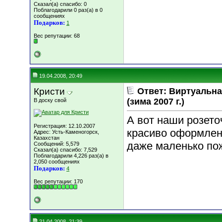
Сказал(а) спасибо: 0
Поблагодарили 0 раз(а) в 0
сообщениях
Подарков:
1
Вес репутации:
68
19.04.2008, 20:49
Кристи
Ответ: Виртуальн
(зима 2007 г.)
В доску свой
А вот наши розето
Регистрация: 12.10.2007
красиво оформлен
Адрес: Усть-Каменогорск,
Казахстан
даже маленько по
Сообщений: 5,579
Сказал(а) спасибо: 7,529
Поблагодарили 4,226 раз(а) в
2,050 сообщениях
Подарков:
4
Вес репутации:
170
21.04.2008, 21:39