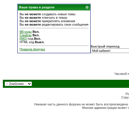
Ваши права в разделе
Вы
не можете
создавать новые темы
Вы
не можете
отвечать в темах
Вы
не можете
прикреплять вложения
Вы
не можете
редактировать свои сообщения
BB коды
Вкл.
Смайлы
Вкл.
[IMG]
код
Вкл.
HTML код
Выкл.
Быстрый переход
Правила форума
Часовой 
Po
Copyr
Никакая часть данного форума не может быть воспроизведена 
Мнение администрации может н