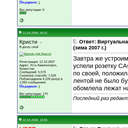
Подарков:
1
Вес репутации:
0
22.04.2008, 00:41
Кристи
Ответ: Виртуальн
(зима 2007 г.)
В доску свой
Завтра же устроим
Регистрация: 12.10.2007
успели розетку С
Адрес: Усть-Каменогорск,
Казахстан
по своей, положил
Сообщений: 5,579
Сказал(а) спасибо: 7,529
Поблагодарили 4,226 раз(а) в
лентой не было б
2,050 сообщениях
Подарков:
4
обомлела лежат н
Вес репутации:
170
Последний раз редакт
22.04.2008, 19:55