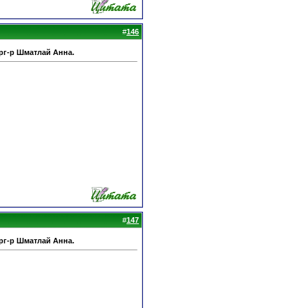
#
146
рг-р Шматлай Анна.
#
147
рг-р Шматлай Анна.