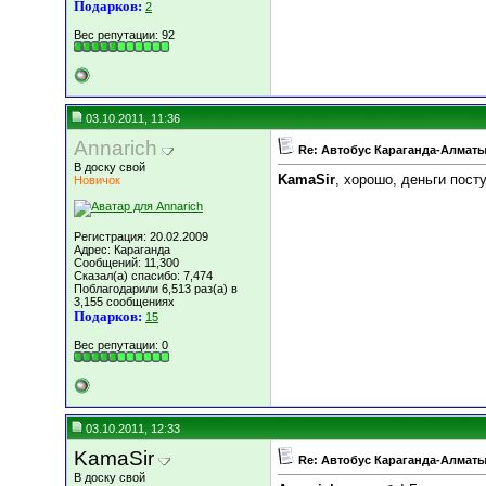
Подарков:
2
Вес репутации:
92
03.10.2011, 11:36
Annarich
Re: Автобус Караганда-Алматы
В доску свой
KamaSir
, хорошо, деньги пост
Новичок
Регистрация: 20.02.2009
Адрес: Караганда
Сообщений: 11,300
Сказал(а) спасибо: 7,474
Поблагодарили 6,513 раз(а) в
3,155 сообщениях
Подарков:
15
Вес репутации:
0
03.10.2011, 12:33
KamaSir
Re: Автобус Караганда-Алматы
В доску свой