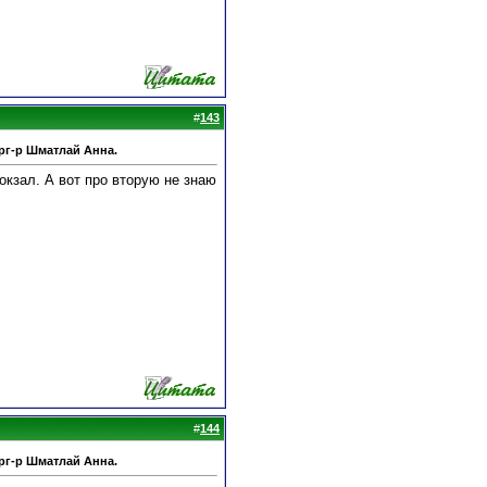
#
143
рг-р Шматлай Анна.
окзал. А вот про вторую не знаю
#
144
рг-р Шматлай Анна.