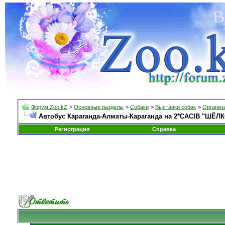
Форум Zoo.kZ
>
Основные разделы
>
Собаки
>
Выставки собак
>
Организа
Автобус Караганда-Алматы-Караганда на 2*CACIB "ШЁЛКО
Регистрация
Справка