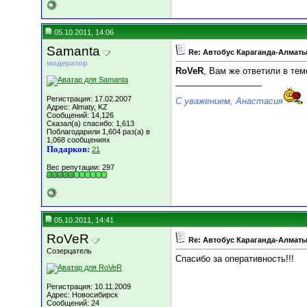
05.10.2011, 14:06
Samanta
Re: Автобус Караганда-Алматы
модератор
RoVeR
, Вам же ответили в тем
__________________
Регистрация: 17.02.2007
С уважением, Анастасия
Адрес: Almaty, KZ
Сообщений: 14,126
Сказал(а) спасибо: 1,613
Поблагодарили 1,604 раз(а) в
1,068 сообщениях
Подарков:
21
Вес репутации:
297
05.10.2011, 14:41
RoVeR
Re: Автобус Караганда-Алматы
Созерцатель
Спасибо за оперативность!!!
Регистрация: 10.11.2009
Адрес: Новосибирск
Сообщений: 24