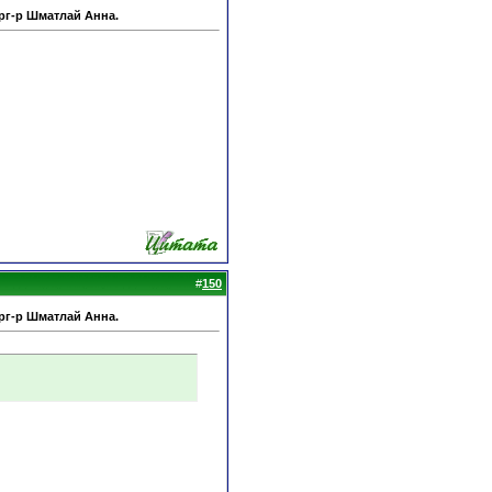
рг-р Шматлай Анна.
#
150
рг-р Шматлай Анна.