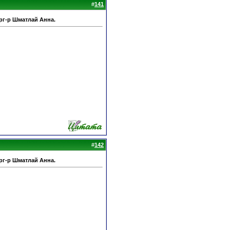
#
141
рг-р Шматлай Анна.
#
142
рг-р Шматлай Анна.