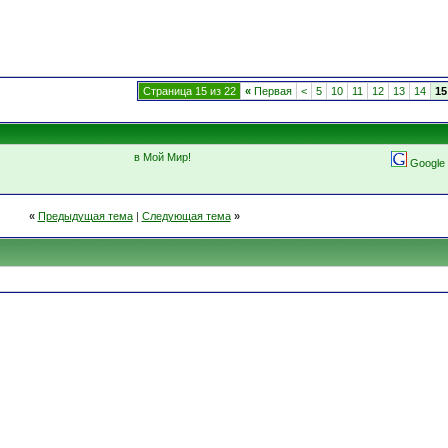
Страница 15 из 22
«
Первая
<
5
10
11
12
13
14
15
в Мой Мир!
Google
«
Предыдущая тема
|
Следующая тема
»