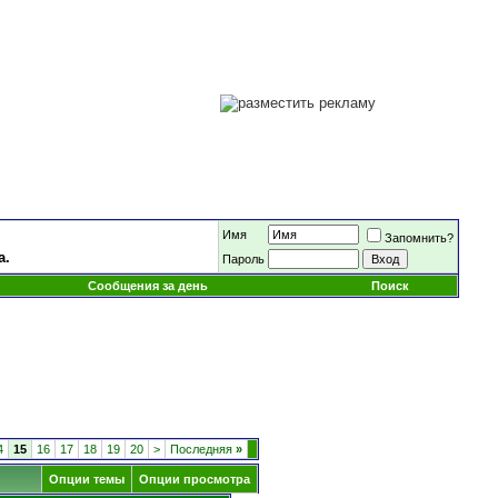
Имя
Запомнить?
а.
Пароль
Сообщения за день
Поиск
4
15
16
17
18
19
20
>
Последняя
»
Опции темы
Опции просмотра