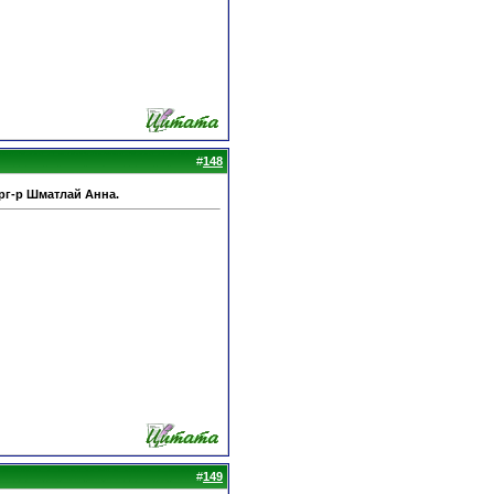
#
148
рг-р Шматлай Анна.
#
149