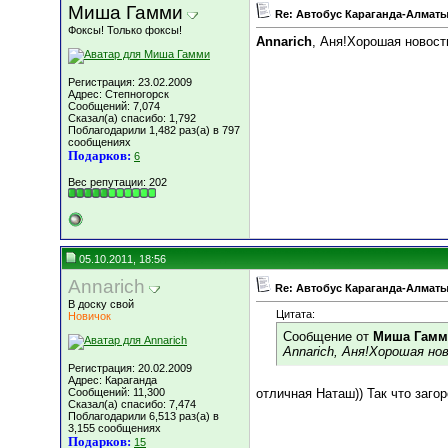
Миша Гамми
Re: Автобус Караганда-Алматы
Фоксы! Только фоксы!
Annarich
, Аня!Хорошая новость!
Регистрация: 23.02.2009
Адрес: Степногорск
Сообщений: 7,074
Сказал(а) спасибо: 1,792
Поблагодарили 1,482 раз(а) в 797
сообщениях
Подарков:
6
Вес репутации:
202
05.10.2011, 18:56
Annarich
Re: Автобус Караганда-Алматы
В доску свой
Цитата:
Новичок
Сообщение от
Миша Гамм
Annarich, Аня!Хорошая ново
Регистрация: 20.02.2009
Адрес: Караганда
Сообщений: 11,300
отличная Наташ)) Так что загор
Сказал(а) спасибо: 7,474
Поблагодарили 6,513 раз(а) в
3,155 сообщениях
Подарков:
15