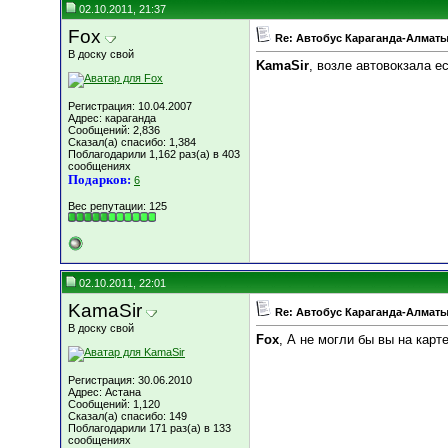
02.10.2011, 21:37
Fox
Re: Автобус Караганда-Алматы
В доску свой
KamaSir
, возле автовокзала е
Регистрация: 10.04.2007
Адрес: караганда
Сообщений: 2,836
Сказал(а) спасибо: 1,384
Поблагодарили 1,162 раз(а) в 403
сообщениях
Подарков:
6
Вес репутации:
125
02.10.2011, 22:01
KamaSir
Re: Автобус Караганда-Алматы
В доску свой
Fox
, А не могли бы вы на кар
Регистрация: 30.06.2010
Адрес: Астана
Сообщений: 1,120
Сказал(а) спасибо: 149
Поблагодарили 171 раз(а) в 133
сообщениях