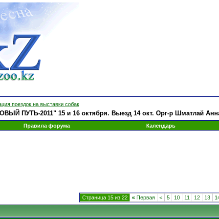
ция поездок на выставки собак
ВЫЙ ПУТЬ-2011" 15 и 16 октября. Выезд 14 окт. Орг-р Шматлай Анн
Правила форума
Календарь
Страница 15 из 22
«
Первая
<
5
10
11
12
13
1