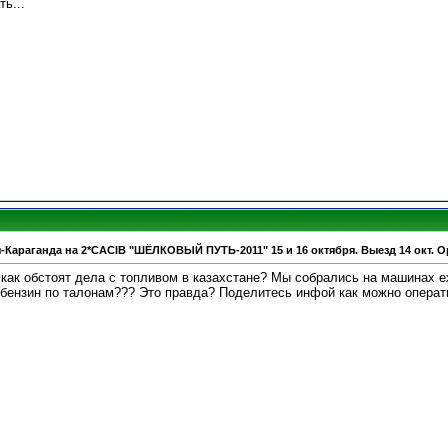
ть...
-Караганда на 2*CACIB "ШЁЛКОВЫЙ ПУТЬ-2011" 15 и 16 октября. Выезд 14 окт. О
как обстоят дела с топливом в казахстане? Мы собрались на машинах ех
е бензин по талонам??? Это правда? Поделитесь инфой как можно операт