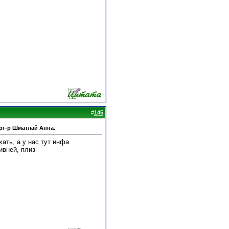
#
145
рг-р Шматлай Анна.
ать, а у нас тут инфа
ивней, плиз