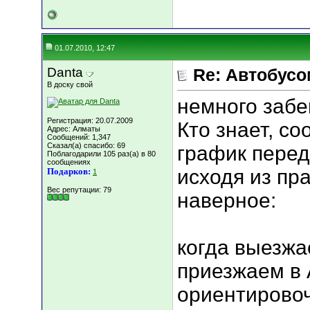
01.07.2010, 12:47
Danta
Re: Автобусо
В доску свой
немного забег
Регистрация: 20.07.2009
Кто знает, с
Адрес: Алматы
Сообщений: 1,347
Сказал(а) спасибо: 69
график перед
Поблагодарили 105 раз(а) в 80
сообщениях
исходя из пр
Подарков:
1
Вес репутации:
79
наверное:
когда выезжа
приезжаем в 
ориентировоч