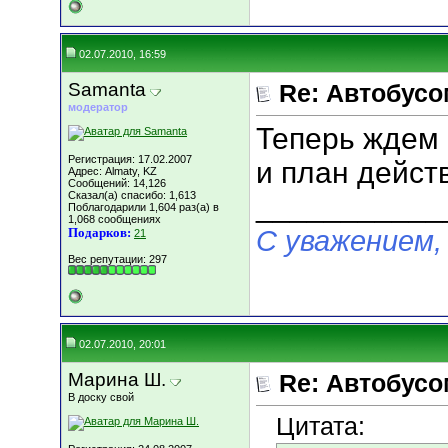
02.07.2010, 16:59
Samanta
Re: Автобусо
модератор
Теперь ждем 
Регистрация: 17.02.2007
и план дейст
Адрес: Almaty, KZ
Сообщений: 14,126
Сказал(а) спасибо: 1,613
___________
Поблагодарили 1,604 раз(а) в
1,068 сообщениях
С уважением,
Подарков:
21
Вес репутации:
297
02.07.2010, 20:01
Марина Ш.
Re: Автобусо
В доску свой
Цитата: