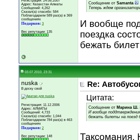
Регистрация: 24.08.2007
Сообщение от
Samanta
Адрес: Казахстан Алматы
Теперь ждем организатора
Сообщений: 4,262
Сказал(а) спасибо: 584
Поблагодарили 589 раз(а) в 369
сообщениях
И вообще под
Подарков:
3
поездка сост
Вес репутации:
135
бежать билет
03.07.2010, 23:31
nuska
Re: Автобусо
В доску свой
Цитата:
Регистрация: 11.12.2006
Сообщение от
Марина Ш.
Адрес: АЛМАТЫ
И вообще поддтверждения
Сообщений: 4,733
Сказал(а) спасибо: 1,044
бежать билеты на поезд 
Поблагодарили 784 раз(а) в 463
сообщениях
Подарков:
2
Таксомания, 
Вес репутации:
148