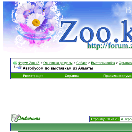
Форум Zoo.kZ
>
Основные разделы
>
Собаки
>
Выставки собак
>
Организа
Автобусом по выставкам из Алматы
Регистрация
Справка
Правила форума
Страница 20 из 28
«
Перв