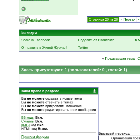
Страница 20 из 28
«
Первая
<
Закладки
Share in Facebook
Поделиться ВКонтакте
в 
Отправить в Живой Журнал!
Twitter
«
Предыдущая тема
|
С
Здесь присутствуют: 1
(пользователей: 0 , гостей: 1)
Ваши права в разделе
Вы
не можете
создавать новые темы
Вы
не можете
отвечать в темах
Вы
не можете
прикреплять вложения
Вы
не можете
редактировать свои сообщения
BB коды
Вкл.
Смайлы
Вкл.
[IMG]
код
Вкл.
HTML код
Выкл.
Быстрый переход
Правила форума