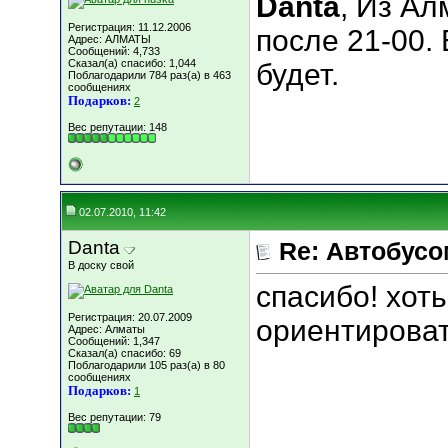
Danta
, Из А
Регистрация: 11.12.2006
после 21-00. 
Адрес: АЛМАТЫ
Сообщений: 4,733
Сказал(а) спасибо: 1,044
будет.
Поблагодарили 784 раз(а) в 463
сообщениях
Подарков:
2
Вес репутации:
148
02.07.2010, 11:42
Danta
Re: Автобусо
В доску свой
спасибо! хоть
Регистрация: 20.07.2009
ориентирова
Адрес: Алматы
Сообщений: 1,347
Сказал(а) спасибо: 69
Поблагодарили 105 раз(а) в 80
сообщениях
Подарков:
1
Вес репутации:
79