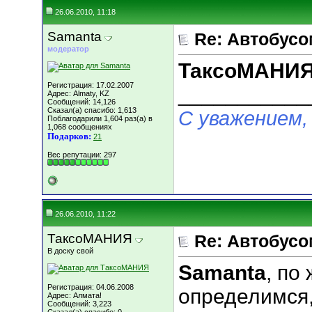
26.06.2010, 11:18
Samanta
Re: Автобусо
модератор
ТаксоМАНИ
Регистрация: 17.02.2007
___________
Адрес: Almaty, KZ
Сообщений: 14,126
Сказал(а) спасибо: 1,613
С уважением,
Поблагодарили 1,604 раз(а) в
1,068 сообщениях
Подарков:
21
Вес репутации:
297
26.06.2010, 11:22
ТаксоМАНИЯ
Re: Автобусо
В доску свой
Samanta
, по
Регистрация: 04.06.2008
определимся,
Адрес: Алмата!
Сообщений: 3,223