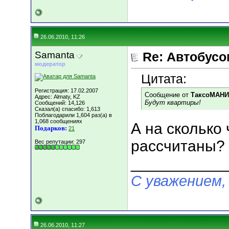
26.06.2010, 11:26
Samanta
Re: Автобусо
модератор
Цитата:
Регистрация: 17.02.2007
Сообщение от
ТаксоМАН
Адрес: Almaty, KZ
Будут квартиры!
Сообщений: 14,126
Сказал(а) спасибо: 1,613
Поблагодарили 1,604 раз(а) в
1,068 сообщениях
А на сколько 
Подарков:
21
рассчитаны?
Вес репутации:
297
___________
С уважением,
26.06.2010, 11:27