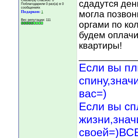
Сказал(а) спасибо: 0
сдадутся ден
Поблагодарили 0 раз(а) в 0
сообщениях
могла позвон
Подарков:
1
Вес репутации:
111
оргами по ко
будем оплачи
квартиры!
___________
Если вы пл
спину,знач
вас=)
Если вы сп
жизни,значи
своей=)В