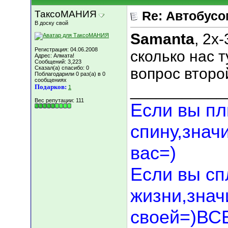
ТаксоМАНИЯ
Re: Автобусо
В доску свой
Samanta
, 2х
Регистрация: 04.06.2008
сколько нас т
Адрес: Алмата!
Сообщений: 3,223
Сказал(а) спасибо: 0
вопрос второй
Поблагодарили 0 раз(а) в 0
сообщениях
___________
Подарков:
1
Вес репутации:
111
Если вы пл
спину,знач
вас=)
Если вы сп
жизни,значи
своей=)В