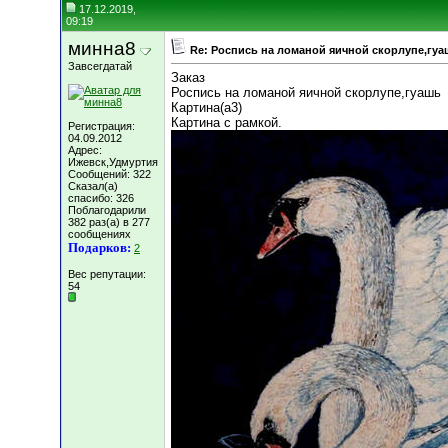
17.12.2019,
09:19
минна8
Re: Роспись на ломаной яичной скорлупе,гуа
Завсегдатай
Заказ
Роспись на ломаной яичной скорлупе,гуашь
Картина(а3)
Картина с рамкой.
Регистрация:
04.09.2012
Адрес:
Ижевск,Удмуртия
Сообщений: 322
Сказал(а)
спасибо: 326
Поблагодарили
382 раз(а) в 277
сообщениях
Подарков:
2
Вес репутации:
54