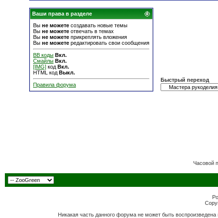
Ваши права в разделе
Вы
не можете
создавать новые темы
Вы
не можете
отвечать в темах
Вы
не можете
прикреплять вложения
Вы
не можете
редактировать свои сообщения
BB коды
Вкл.
Смайлы
Вкл.
[IMG]
код
Вкл.
HTML код
Выкл.
Быстрый переход
Правила форума
Часовой 
Po
Copyr
Никакая часть данного форума не может быть воспроизведена 