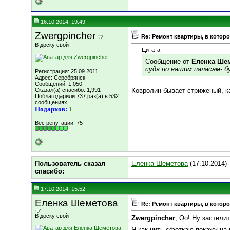
16.10.2014, 19:49
Zwergpincher
Re: Ремонт квартиры, в котор
В доску свой
Цитата:
Сообщение от
Еленка Ше
судя по нашим паласам- 
Регистрация: 25.09.2011
Адрес: Серебрянск
Сообщений: 1,050
Сказал(а) спасибо: 1,991
Ковролин бывает стриженый, ка
Поблагодарили 737 раз(а) в 532
сообщениях
Подарков:
1
Вес репутации:
75
Пользователь сказал
Еленка Шеметова
(17.10.2014)
cпасибо:
17.10.2014, 15:52
Еленка Шеметова
Re: Ремонт квартиры, в котор
В доску свой
Zwergpincher
, Оо! Ну застели
Я как нить сфоткаю покажу на