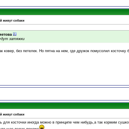
ой живут собаки
метова
будут затяжки
к ковер, без петелек. Но пятна на нем, где дружок помусолил косточку б
ой живут собаки
ть для косточки иногда можно в принципе чем нибудь,а так кормим сушкой
 что щас палас похоже