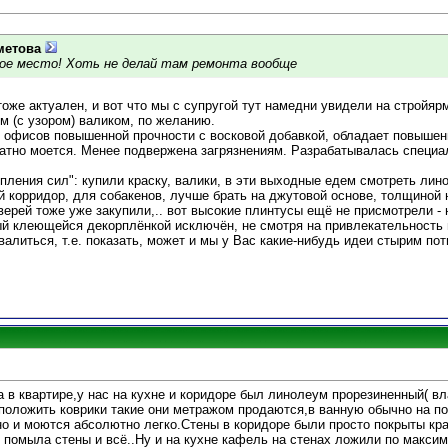
метова
ьное место! Хоть не делай там ремонта вообще
тоже актуален, и вот что мы с супругой тут намедни увидели на стройяр
м (с узором) валиком, по желанию.
 офисов повышенной прочности с восковой добавкой, обладает повышен
ратно моется. Менее подвержена загрязнениям. Разрабатывалась специ
опления сил": купили краску, валики, в эти выходные едем смотреть лин
й корридор, для собакенов, лучше брать на джутовой основе, толщиной 
ерей тоже уже закупили,.. вот высокие плинтусы ещё не присмотрели -
ый клеющейся декорплёнкой исключён, не смотря на привлекательность ц
валиться, т.е. показать, может и мы у Вас какие-нибудь идеи стырим поти
 в квартире,у нас на кухне и коридоре был линолеум прорезиненный( вла
положить коврики такие они метражом продаются,в ванную обычно на п
но и моются абсолютно легко.Стены в коридоре были просто покрыты кра
 помыла стены и всё..Ну и на кухне кафель на стенах ложили по максим