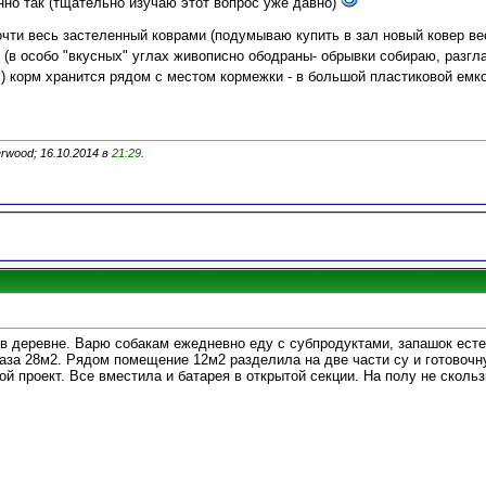
нно так (тщательно изучаю этот вопрос уже давно)
чти весь застеленный коврами (подумываю купить в зал новый ковер ве
я (в особо "вкусных" углах живописно ободраны- обрывки собираю, разгл
) корм хранится рядом с местом кормежки - в большой пластиковой емко
rwood; 16.10.2014 в
21:29
.
в деревне. Варю собакам ежедневно еду с субпродуктами, запашок ест
аза 28м2. Рядом помещение 12м2 разделила на две части су и готовочну
ой проект. Все вместила и батарея в открытой секции. На полу не скольз