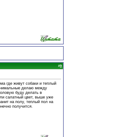
#
9
ма где живут собаки и теплый
минимальные делаю между
толовую буду делать в
или салатный цвет, выше уже
анит на полу, теплый пол на
онечно получится.