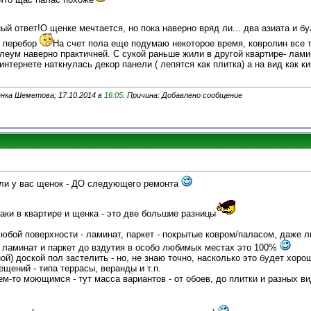
ый ответ!О щенке мечтается, но пока наверно вряд ли... два азиата и б
й перебор
На счет пола еще подумаю некоторое время, ковролин все т
леум наверно практичней. С сукой раньше жили в другой квартире- лами
интернете наткнулась декор панели ( лепятся как плитка) а на вид как 
нка Шеметова; 17.10.2014 в
16:05
. Причина: Добавлено сообщение
я ли у вас щенок - ДО следующего ремонта
аки в квартире и щенка - это две большие разницы
любой поверхности - ламинат, паркет - покрытые ковром/паласом, даже 
т ламинат и паркет до вздутия в особо любимых местах это 100%
ой) доской пол застелить - но, не знаю точно, насколько это будет хоро
щений - типа террасы, веранды и т.п.
м-то моющимся - тут масса вариантов - от обоев, до плитки и разных ви