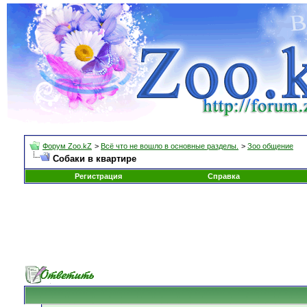
Форум Zoo.kZ
>
Всё что не вошло в основные разделы.
>
Зоо общение
Собаки в квартире
Регистрация
Справка