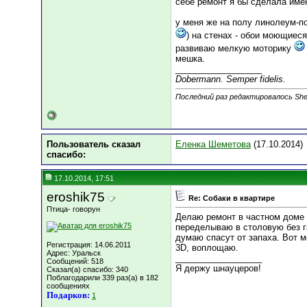
себе ремонт я бы сделала име
у меня же на полу линолеум-по
) на стенах - обои моющиес
развиваю мелкую моторику
мешка.
__________________
Dobermann. Semper fidelis.
Последний раз редактировалось She
Пользователь сказал
Еленка Шеметова
(17.10.2014)
cпасибо:
17.10.2014, 17:51
eroshik75
Re: Собаки в квартире
Птица- говорун
Делаю ремонт в частном доме 
переделываю в столовую без г
думаю спасут от запаха. Вот м
Регистрация: 14.06.2011
3D, воплощаю.
Адрес: Уральск
__________________
Сообщений: 518
Я держу шнауцеров!
Сказал(а) спасибо: 340
Поблагодарили 339 раз(а) в 182
сообщениях
Подарков:
1