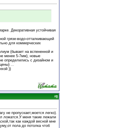
марке. Декоративная устойчивая
ной грязе-водо-отталкивающей
ально для коммерческих
олиум (бывает на вспененной и
не менее 5-7мм), новые
 не определились с дизайном и
ены) ...
хой ))
#
8
гу не пропускает,моется легко).
ол ложатся.У меня такие лежали
ской,так как каждой весной мне
уму,от пола до потолка чтоб