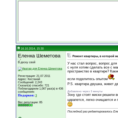
16.10.2014, 15:30
Еленка Шеметова
Ремонт квартиры, в которой ж
В доску свой
У нас стал вопрос, вопрос для
с нуля хотим сделать все с м
пространство в квартире? Каки
Регистрация: 21.07.2011
если поделитесь опытом
Адрес: Костанай
Сообщений: 2,243
P.S. квартира двушка, живет дв
Сказал(а) спасибо: 721
Поблагодарили 1,067 раз(а) в 436
Добавлено через 3 минуты
сообщениях
Зону где стоят миски решили 
Подарков:
3
царапется, легко очищается и 
Вес репутации:
85
Последний раз редактировалось Еле