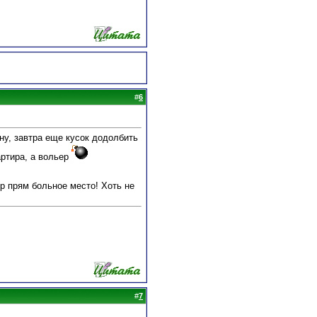
#
6
ну, завтра еще кусок додолбить
ртира, а вольер
ор прям больное место! Хоть не
#
7