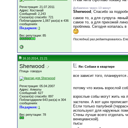
Регистрация: 21.07.2011
Добавлено через 13 минут
Адрес: Костанай
Sherwood
, Спасибо за подробн
Сообщений: 2,243
Сказал(а) спасибо: 721
самое то, а для супруга- явны
Поблагодарили 1,067 раз(а) в 436
самое то, а для прихожей лино
сообщениях
проблема. Сегодня копалась в 
Подарков:
3
Вес репутации:
85
Последний раз редактировалось Еле
16.10.2014, 21:21
Sherwood
Re: Собаки в квартире
Птица- говорун
все зависит того, планируетс
Регистрация: 05.04.2007
потому что жизнь взрослой соб
Адрес: Алматы
Сообщений: 627
взрослые собы могут жить на 
Сказал(а) спасибо: 897
Поблагодарили 643 раз(а) в 304
застелен. А вот щен прописае
сообщениях
Если только палубной (террасн
Подарков:
1
используют для наружных поме
Стены лучше всего отделать че
Вес репутации:
78
венецианской).
пысы