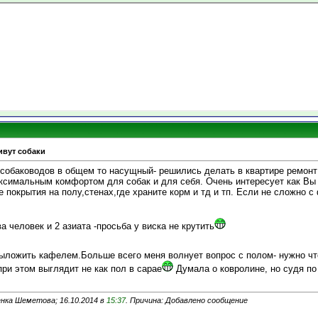
ивут собаки
 собаководов в общем то насущный- решились делать в квартире ремонт 
аксимальным комфортом для собак и для себя. Очень интересует как Вы 
е покрытия на полу,стенах,где храните корм и тд и тп. Если не сложно 
а человек и 2 азиата -просьба у виска не крутить
выложить кафелем.Больше всего меня волнует вопрос с полом- нужно что
при этом выглядит не как пол в сарае
Думала о ковролине, но судя по
нка Шеметова; 16.10.2014 в
15:37
. Причина: Добавлено сообщение