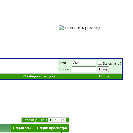
Имя
Запомнить?
Пароль
Сообщения за день
Поиск
Страница 1 из 3
1
2
3
>
Опции темы
Опции просмотра