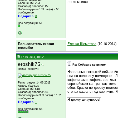
легко мылся.
Сообщений: 223
Сказал(а) спасибо: 159
Поблагодарили 109 раз(а) в 53
сообщениях
Подарков:
0
Вес репутации:
51
Пользователь сказал
Еленка Шеметова
(19.10.2014)
cпасибо:
17.10.2014, 18:02
eroshik75
Re: Собаки в квартире
Птица- говорун
Напольных покрытий сейчас бо
пол на половину помещения. 
кафелинами, кафель светлых т
Регистрация: 14.06.2011
европейском кантри, там тоже 
Адрес: Уральск
обои. Краска по дереву влагос
Сообщений: 518
стенах кафель под кирпичик. Ж
Сказал(а) спасибо: 340
Поблагодарили 339 раз(а) в 182
__________________
сообщениях
Я держу шнауцеров!
Подарков:
1
Вес репутации:
65