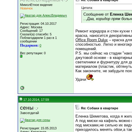
Re: Собаки в квартире
МимолЕтное видение
Цитата:
Новичок
Сообщение от
Еленка Ше
...Даа, коридор прям бол
Регистрация: 04.10.2017
Адрес: Москва
Сообщений: 17
Ремонт коридора и стен кухни 
Сказал(а) спасибо: 5
краска, наносится декоративны
Поблагодарили 1 раз в 1
Office Room Dulux
– краска для
сообщении
способностью. Легко и многок
Подарков:
0
помещений.
P.S. мы сейчас на стадии "нак
Вес репутации:
0
джутовой основе - в квартирны
светилники и фурнитуру для дв
материалом (пластик, обтянут
Как закончите, не забудьте пох
Удачи
17.10.2014, 17:59
сены
Re: Собаки в квартире
Завсегдатай
Еленка Шеметова, когда я жила
А под миски на кафель можно 
под мисками,не сильно их вид
Регистрация: 15.05.2013
приходилось менять обои,а так
Адрес: Караганда