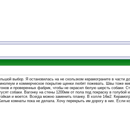
льшой выбор. Я остановилась на не скользком керамограните в части до
Линолеум и коммерческое покрытие щенки любят пожевать. Швы тоже 
онов и проверенных фабрик, чтобы не окрасил белую шерсть собаки. С
тусят собаки. Вагонку на стены 1200мм от пола под покраску в голубой 
тойкая и моется. Всегда можно заменить планку. В холле 14м2. Керамогр
илые комнаты пока не делала. Хочу перекрыть им дорогу в них. Если к