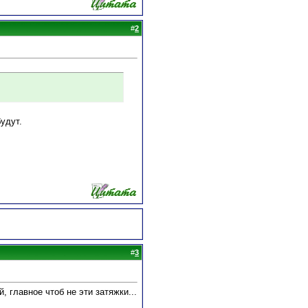
#
2
удут.
#
3
, главное чтоб не эти затяжки...