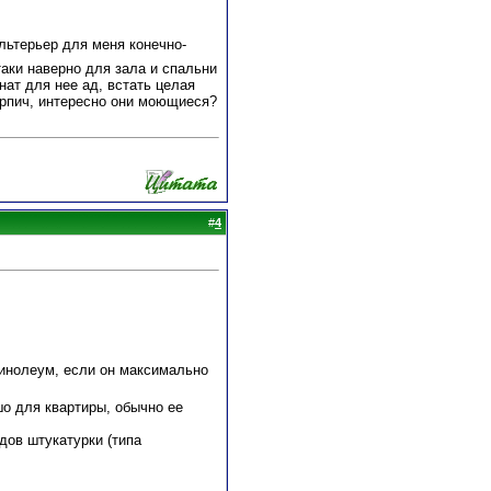
ультерьер для меня конечно-
аки наверно для зала и спальни
нат для нее ад, встать целая
кирпич, интересно они моющиеся?
#
4
линолеум, если он максимально
шо для квартиры, обычно ее
дов штукатурки (типа