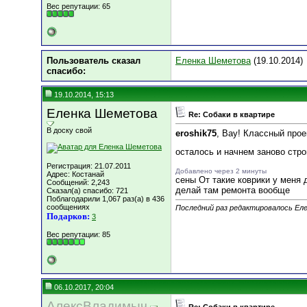
Вес репутации:
65
Пользователь сказал
Еленка Шеметова
(19.10.2014)
cпасибо:
19.10.2014, 15:13
Еленка Шеметова
Re: Собаки в квартире
В доску свой
eroshik75
, Вау! Классный прое
осталось и начнем заново стро
Регистрация: 21.07.2011
Добавлено через 2 минуты
Адрес: Костанай
сены От такие коврики у меня 
Сообщений: 2,243
делай там ремонта вообще
Сказал(а) спасибо: 721
Поблагодарили 1,067 раз(а) в 436
сообщениях
Последний раз редактировалось Еле
Подарков:
3
Вес репутации:
85
06.10.2017, 20:04
АлексВладимыч