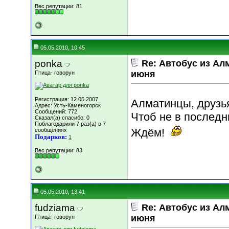
Вес репутации:
81
05.05.2010, 10:45
ponka
Re: Автобус из Ал
июня
Птица- говорун
Регистрация: 12.05.2007
Алматинцы, друзья
Адрес: Усть-Каменогорск
Сообщений: 772
Чтоб не в последн
Сказал(а) спасибо: 0
Поблагодарили 7 раз(а) в 7
Ждём!
сообщениях
Подарков:
1
Вес репутации:
83
05.05.2010, 13:41
fudziama
Re: Автобус из Ал
июня
Птица- говорун