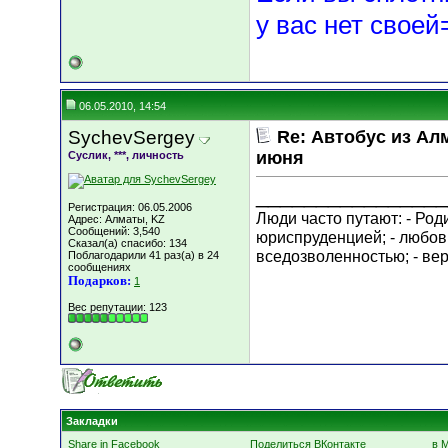
у вас нет сво
06.05.2010, 14:54
SychevSergey
Re: Автобус из Ал
июня
Суслик, ***, личность
________________
Регистрация: 06.05.2006
Люди часто путают: - Род
Адрес: Алматы, KZ
Сообщений: 3,540
юриспруденцией; - любовь
Сказал(а) спасибо: 134
вседозволенностью; - вер
Поблагодарили 41 раз(а) в 24
сообщениях
Подарков:
1
Вес репутации:
123
Закладки
Share in Facebook
Поделиться ВКонтакте
в 