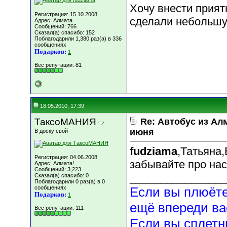
Хочу внести приятн
Регистрация: 15.10.2008
сделали небольшую
Адрес: Алмата
Сообщений: 766
Сказал(а) спасибо: 152
Поблагодарили 1,380 раз(а) в 336
сообщениях
Подарков:
1
Вес репутации:
81
18.05.2010, 17:39
ТаксоМАНИЯ
Re: Автобус из Ал
июня
В доску свой
fudziama
,Татьяна
Регистрация: 04.06.2008
забывайте про нас
Адрес: Алмата!
Сообщений: 3,223
________________
Сказал(а) спасибо: 0
Поблагодарили 0 раз(а) в 0
сообщениях
Если вы плюёте 
Подарков:
1
ещё впереди ва
Вес репутации:
111
Если вы сплетн