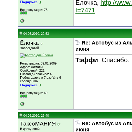
Ёлочка,
http://www
Подарков:
1
t=7471
Вес репутации:
73
04.05.2010, 22:53
Ёлочка
Re: Автобус из Ал
июня
Завсегдатай
Тэффи
, Спасибо.
Регистрация: 09.01.2009
Адрес: Алматы
Сообщений: 221
Сказал(а) спасибо: 4
Поблагодарили 7 раз(а) в 6
сообщениях
Подарков:
1
Вес репутации:
69
04.05.2010, 23:40
ТаксоМАНИЯ
Re: Автобус из Ал
июня
В доску свой