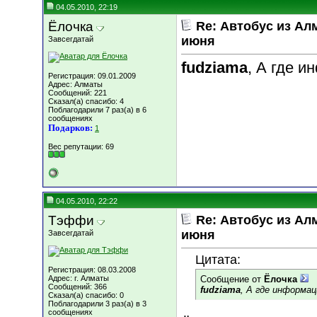
04.05.2010, 22:19
Ёлочка
Re: Автобус из Ал
июня
Завсегдатай
fudziama
, А где 
Регистрация: 09.01.2009
Адрес: Алматы
Сообщений: 221
Сказал(а) спасибо: 4
Поблагодарили 7 раз(а) в 6
сообщениях
Подарков:
1
Вес репутации:
69
04.05.2010, 22:22
Тэффи
Re: Автобус из Ал
июня
Завсегдатай
Цитата:
Регистрация: 08.03.2008
Адрес: г. Алматы
Сообщение от
Ёлочка
Сообщений: 366
fudziama
, А где информа
Сказал(а) спасибо: 0
Поблагодарили 3 раз(а) в 3
сообщениях