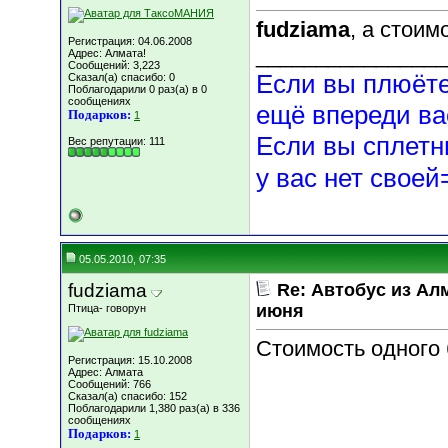
fudziama
, а стоим
Регистрация: 04.06.2008
________________
Адрес: Алмата!
Сообщений: 3,223
Если вы плюёте 
Сказал(а) спасибо: 0
Поблагодарили 0 раз(а) в 0
сообщениях
ещё впереди ва
Подарков:
1
Если вы сплетн
Вес репутации:
111
у вас нет сво
05.05.2010, 07:35
fudziama
Re: Автобус из Ал
июня
Птица- говорун
Стоимость одного 
Регистрация: 15.10.2008
Адрес: Алмата
Сообщений: 766
Сказал(а) спасибо: 152
Поблагодарили 1,380 раз(а) в 336
сообщениях
Подарков:
1