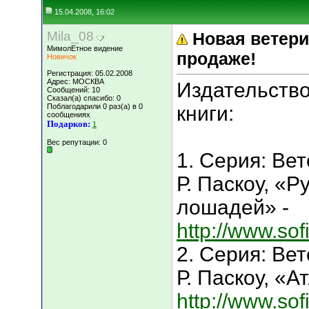
15.04.2008, 16:02
Mila_08
Новая ветери
МимолЕтное видение
продаже!
Новичок
Регистрация: 05.02.2008
Адрес: МОСКВА
Издательств
Сообщений: 10
Сказал(а) спасибо: 0
Поблагодарили 0 раз(а) в 0
книги:
сообщениях
Подарков:
1
Вес репутации:
0
1. Серия: Ве
Р. Паскоу, «
лошадей» -
http://www.sof
2. Серия: Ве
Р. Паскоу, «
http://www.sof