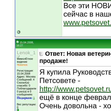
Все эти НОВ
сейчас в наш
www.petsovet.
15.04.2008,
16:27
Lenok_1
Ответ: Новая ветери
МимолЕтное
продаже!
видение
Новичок
Я купила Руководст
Регистрация:
15.04.2008
Адрес: Москва
Петсовете -
Сообщений: 4
Сказал(а)
спасибо: 0
http://www.petsovet
Поблагодарили
0 раз(а) в 0
сообщениях
ещё в конце февраля
Подарков:
1
Очень довольна - х
Вес репутации:
0