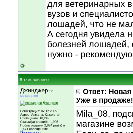
для ветеринарных в
вузов и специалист
лошадей, что не ма
А сегодня увидела н
болезней лошадей, с
нужно - рекомендую
17.04.2008, 09:47
Джинджер
Ответ: Новая
модератор
Уже в продаже!
Mila_08, под
Регистрация: 02.12.2005
Адрес: Алматы, Казахстан
Сообщений: 10,249
магазине воз
Сказал(а) спасибо: 1,995
Поблагодарили 2,874 раз(а) в
1,471 сообщениях
Подарков: