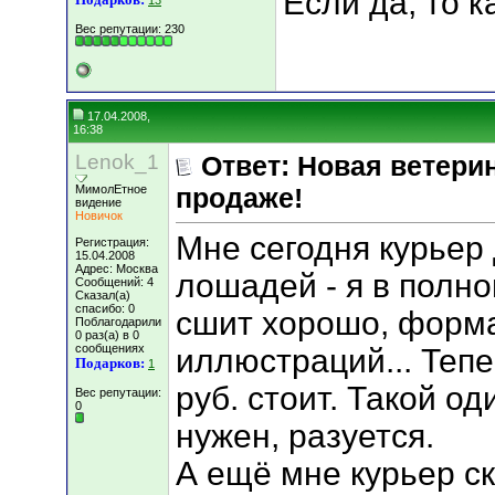
Если да, то 
13
Вес репутации:
230
17.04.2008,
16:38
Lenok_1
Ответ: Новая ветери
МимолЕтное
продаже!
видение
Новичок
Мне сегодня курьер
Регистрация:
15.04.2008
Адрес: Москва
лошадей - я в полно
Сообщений: 4
Сказал(а)
спасибо: 0
сшит хорошо, форма
Поблагодарили
0 раз(а) в 0
сообщениях
иллюстраций... Теп
Подарков:
1
руб. стоит. Такой од
Вес репутации:
0
нужен, разуется.
А ещё мне курьер ск