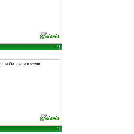
#
3
осени.Однако интресна
#
4