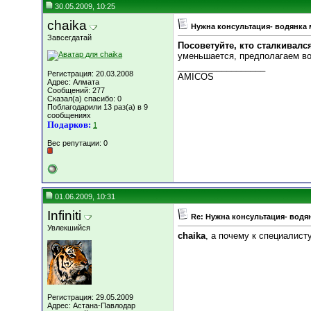
30.05.2009, 10:25
chaika
Нужна консультация- водянка
Завсегдатай
Посоветуйте, кто сталкивалс
уменьшается, предполагаем во
__________________
Регистрация: 20.03.2008
АMICOS
Адрес: Алмата
Сообщений: 277
Сказал(а) спасибо: 0
Поблагодарили 13 раз(а) в 9
сообщениях
Подарков:
1
Вес репутации:
0
01.06.2009, 10:31
Infiniti
Re: Нужна консультация- водя
Увлекшийся
chaika
, а почему к специалист
Регистрация: 29.05.2009
Адрес: Астана-Павлодар