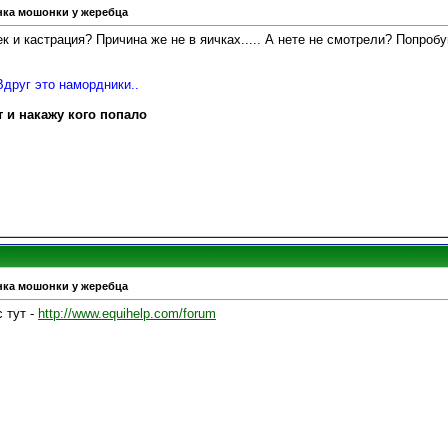
нка мошонки у жеребца
ек и кастрация? Причина же не в яичках..... А нете не смотрели? Попроб
Вдруг это намордники..
т и накажу кого попало
нка мошонки у жеребца
 тут -
http://www.equihelp.com/forum