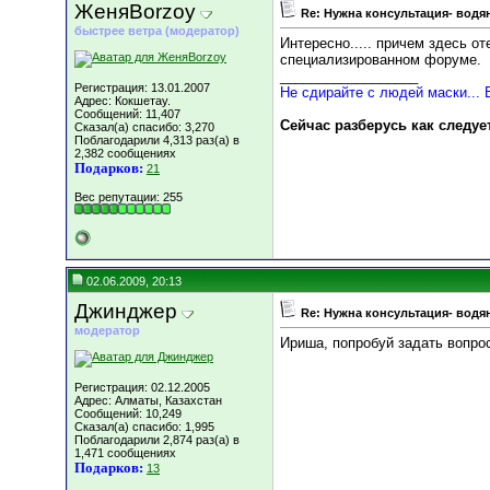
ЖеняBorzoy
Re: Нужна консультация- водя
быстрее ветра (модератор)
Интересно..... причем здесь от
специализированном форуме.
__________________
Регистрация: 13.01.2007
Не сдирайте с людей маски... 
Адрес: Кокшетау.
Сообщений: 11,407
Сейчас разберусь как следуе
Сказал(а) спасибо: 3,270
Поблагодарили 4,313 раз(а) в
2,382 сообщениях
Подарков:
21
Вес репутации:
255
02.06.2009, 20:13
Джинджер
Re: Нужна консультация- водя
модератор
Ириша, попробуй задать вопрос
Регистрация: 02.12.2005
Адрес: Алматы, Казахстан
Сообщений: 10,249
Сказал(а) спасибо: 1,995
Поблагодарили 2,874 раз(а) в
1,471 сообщениях
Подарков:
13