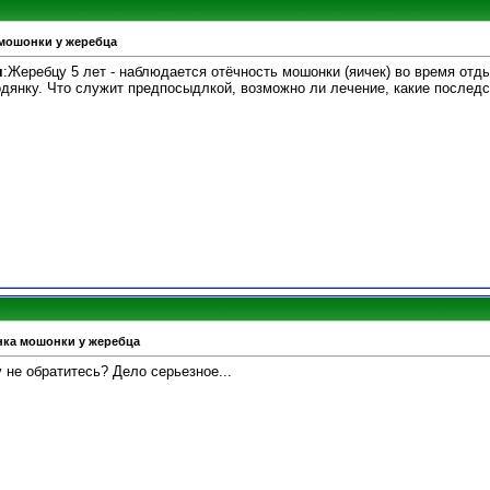
 мошонки у жеребца
я
:Жеребцу 5 лет - наблюдается отёчность мошонки (яичек) во время отды
дянку. Что служит предпосыдлкой, возможно ли лечение, какие последс
нка мошонки у жеребца
у не обратитесь? Дело серьезное...