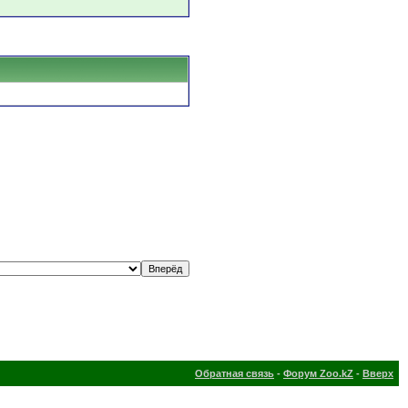
Обратная связь
-
Форум Zoo.kZ
-
Вверх