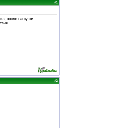
#
1
ха, после нагрузки
твия.
#
2