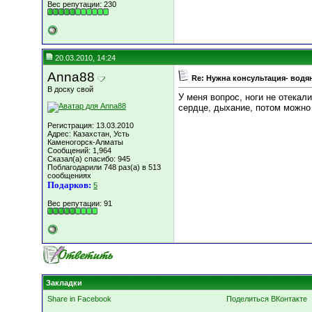
Вес репутации:
230
20.03.2010, 14:24
Anna88
Re: Нужна консультация- водя
В доску свой
У меня вопрос, ноги не отекал
сердце, дыхание, потом можно 
Регистрация: 13.03.2010
Адрес: Казахстан, Усть
Каменогорск-Алматы
Сообщений: 1,964
Сказал(а) спасибо: 945
Поблагодарили 748 раз(а) в 513
сообщениях
Подарков:
5
Вес репутации:
91
Закладки
Share in Facebook
Поделиться ВКонтакте