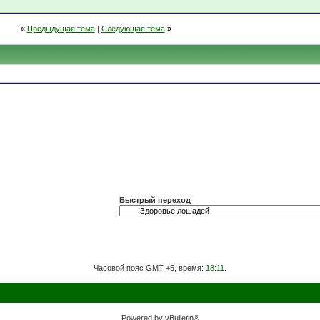
«
Предыдущая тема
|
Следующая тема
»
Быстрый переход
Часовой пояс GMT +5, время:
18:11
.
Powered by vBulletin®