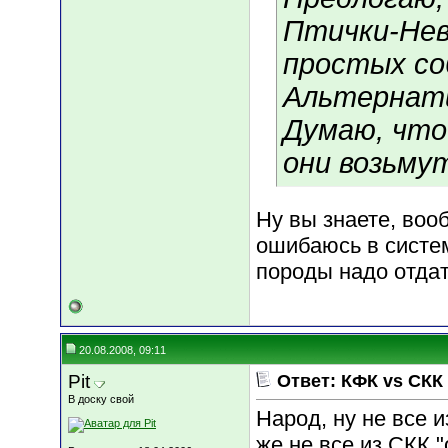
Птички-Нев
простых со
Альтернат
Думаю, что
они возьму
Ну вы знаете, воо
ошибаюсь в систем
породы надо отдат
20.08.2008, 09:11
Pit
Ответ: КФК vs СКК
В доску свой
Народ, ну не все 
же не все из СКК "