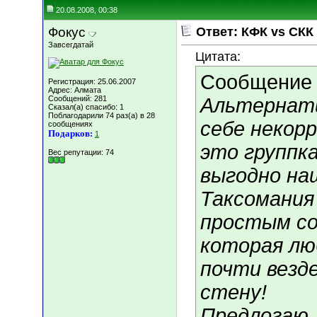
20.08.2008, 00:38
Фокус
Ответ: КФК vs СКК
Завсегдатай
Цитата:
Сообщение
Регистрация: 25.06.2007
Адрес: Алмата
Сообщений: 281
Альтернати
Сказал(а) спасибо: 1
Поблагодарили 74 раз(а) в 28
себе некорр
сообщениях
Подарков:
1
это группк
Вес репутации:
74
выгодно наш
Таксомания
простым со
которая лю
почти везд
стену!
Предлогаю,