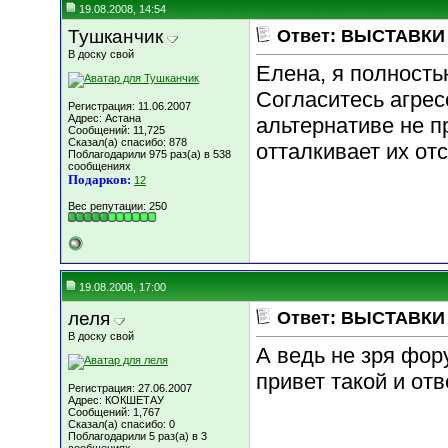
19.08.2008, 14:54
Тушканчик
Ответ: ВЫСТАВКИ к
В доску свой
Елена, я полностью
Согласитесь агре
Регистрация: 11.06.2007
Адрес: Астана
альтернативе не п
Сообщений: 11,725
Сказал(а) спасибо: 878
отталкивает их отс
Поблагодарили 975 раз(а) в 538
сообщениях
Подарков:
12
Вес репутации:
250
19.08.2008, 17:00
леля
Ответ: ВЫСТАВКИ к
В доску свой
А ведь не зря фор
привет такой и отв
Регистрация: 27.06.2007
Адрес: КОКШЕТАУ
Сообщений: 1,767
Сказал(а) спасибо: 0
Поблагодарили 5 раз(а) в 3