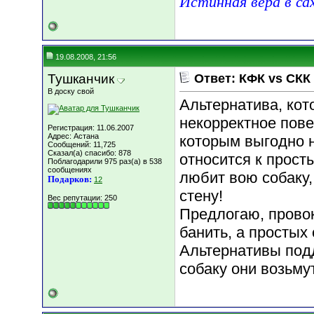
Истинная вера в са
19.08.2008, 21:56
Тушканчик
Ответ: КФК vs СКК
В доску свой
Альтернатива, кот
некорректное пове
Регистрация: 11.06.2007
Адрес: Астана
которым выгодно н
Сообщений: 11,725
Сказал(а) спасибо: 878
относится к прост
Поблагодарили 975 раз(а) в 538
сообщениях
любит вою собаку,
Подарков:
12
стену!
Вес репутации:
250
Предлогаю, прово
банить, а простых
Альтернативы под
собаку они возьм