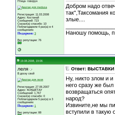
Птица- говорун
Добром надо отвеча
так",Таксомания к
Регистрация: 11.03.2008
Адрес: Костанай
злые....
Сообщений: 723
Сказал(а) спасибо: 10
________________
Поблагодарили 4 раз(а) в 4
сообщениях
Наношу помощь, п
Подарков:
3
Вес репутации:
76
19.08.2008, 19:06
леля
Ответ: ВЫСТАВКИ к
В доску свой
Ну, никто злом и и
него сразу же был
Регистрация: 27.06.2007
Адрес: КОКШЕТАУ
возвращаться опят
Сообщений: 1,767
Сказал(а) спасибо: 0
народ?
Поблагодарили 5 раз(а) в 3
сообщениях
Извините,не мы п
Подарков:
1
вступили в такую 
Вес репутации:
88