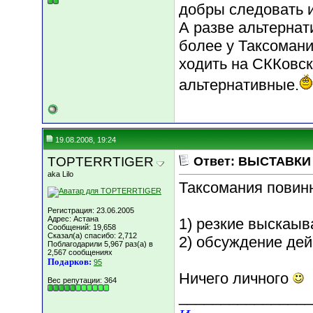
добры следовать 
А разве альтернат
более у Таксомани
ходить на СККовск
альтернативные.
19.08.2008, 19:24
TOPTERRTIGER
Ответ: ВЫСТАВКИ к
aka Lilo
Таксомания повин
Регистрация: 23.06.2005
Адрес: Астана
1) резкие выскаыв
Сообщений: 19,658
Сказал(а) спасибо: 2,712
2) обсуждение де
Поблагодарили 5,967 раз(а) в
2,567 сообщениях
Подарков:
95
Ничего личного
Вес репутации:
364
________________