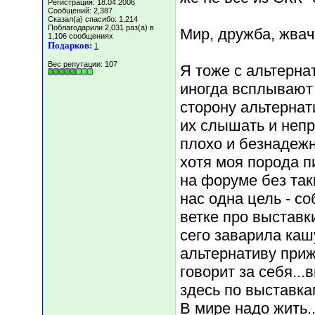
Регистрация: 18.04.2006
Сообщений: 2,387
Сказал(а) спасибо: 1,214
Поблагодарили 2,031 раз(а) в
Мир, дружба, жвачк
1,106 сообщениях
Подарков:
1
Вес репутации:
107
Я тоже с альтернат
иногда всплывают
сторону альтернат
их слышать и непри
плохо и безнадежно
хотя моя порода п
на форуме без так
нас одна цель - с
ветке про выставки
сего заварила кашу
альтернативу приж
говорит за себя..
здесь по выставкам
В мире надо жить.