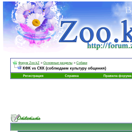
Форум Zoo.kZ
>
Основные разделы
>
Собаки
КФК vs СКК (соблюдаем культуру общения)
Регистрация
Справка
Правила форума