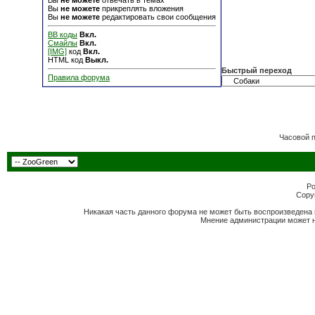
Вы
не можете
отвечать в темах
Вы
не можете
прикреплять вложения
Вы
не можете
редактировать свои сообщения
BB коды
Вкл.
Смайлы
Вкл.
[IMG]
код
Вкл.
HTML код
Выкл.
Быстрый переход
Правила форума
Часовой 
Po
Copyr
Никакая часть данного форума не может быть воспроизведена 
Мнение администрации может н