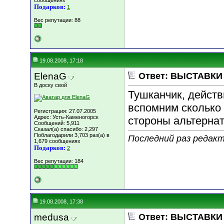
сообщениях
Подарков:
1
Вес репутации:
88
19.08.2008, 17:18
ElenaG
Ответ: ВЫСТАВКИ к
В доску свой
Тушканчик, действ
вспомним сколько 
Регистрация: 27.07.2005
Адрес: Усть-Каменогорск
стороны альтернати
Сообщений: 5,911
Сказал(а) спасибо: 2,297
Поблагодарили 3,703 раз(а) в
Последний раз редакт
1,679 сообщениях
Подарков:
2
Вес репутации:
184
19.08.2008, 17:38
medusa
Ответ: ВЫСТАВКИ к