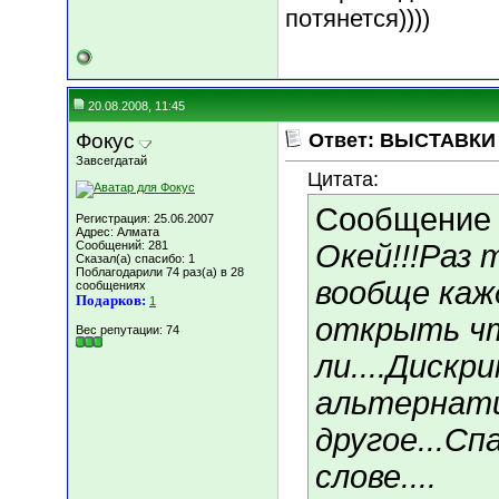
потянется))))
20.08.2008, 11:45
Фокус
Ответ: ВЫСТАВКИ к
Завсегдатай
Цитата:
Сообщение
Регистрация: 25.06.2007
Адрес: Алмата
Сообщений: 281
Окей!!!Раз
Сказал(а) спасибо: 1
Поблагодарили 74 раз(а) в 28
вообще каж
сообщениях
Подарков:
1
открыть ч
Вес репутации:
74
ли....Дискр
альтернати
другое...Сп
слове....