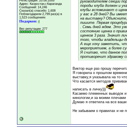
Регистрация: 20.08.2005
руководителем секции по
Адрес: Казахстан,г.Караганда
породы клуба должен и у
Сообщений: 14,246
клубы вспоминают о щенк
Сказал(а) спасибо: 1,608
у вас в 28 дней? Вы име
Поблагодарили 2,799 раз(а) в
1,523 сообщениях
на выставку? Объясните, 
Подарков:
4
пишите. Первая процедура
. Семь дней ждем. Это уж
Вес репутации:
277
состоянию щенка о привик
щенков 3 раза. Значит лич
того, чтобы владельцы-д
А еще хочу заметить, чт
мероприятием, а более су
Я считаю, что данное пол
противоречит здравому см
Виктор еще раз прошу перечит
Я говорила о прошлом времени,
выставку,я указывала на то что
Что касается методов прививан
написать в личку)))
Касаемо племенных выводок и 
кинологии,и за моими плечами
Думаю я ответила на все ваши
Не забываем о правилах и не 