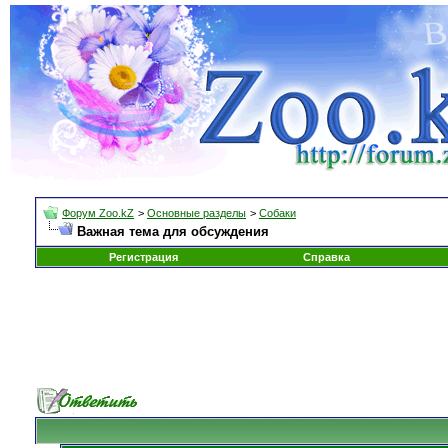
Форум Zoo.kZ
>
Основные разделы
>
Собаки
Важная тема для обсуждения
Регистрация
Справка