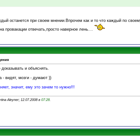
дый останется при своем мнении.Впрочем как и то что каждый по своем
а провакации отвечать,просто наверное лень....
дения
о доказывать и объяснять.
 - видят, мозги - думают ))
няет, значит, ему это зачем то нужно!!!
ina Aleyner; 12.07.2008 в
07:28
.