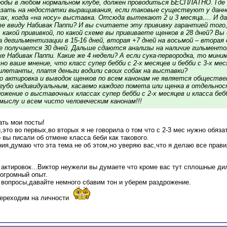
роды в любом нормальном клубе, должен проводиться БЕСПЛАТНО. Где 
казать на недостатки выращивания, если таковые существуют у данно
ах, когда «на носу» выставка. Отсюда вытекают 2 и 3 месяца…. И да
ете ввиду Набивак Паппи? И вы считаете эту прививку гарантией того
какой прививкой, по какой схеме вы прививаете щенков в 28 дней? Вы
 дегильментизации в 15-16 дней, вторая +7 дней на восьмой – втора
е получается 30 дней. Дальше сдаются анализы на наличие гильменто
е Набивак Паппи. Какие же 4 недели? А если сука-первородка, то мин
но ваше мнение, что класс супер бебби с 2-х месяцев и бебби с 3-х ме
илетанты, платя деньги водили своих собак на выставки?
о актировка и выводок щенков по всем канонам не является обществе
губо индивидуальным, касаемо каждого помета или щенка в отдельнос
ожение о выставочных классах супер бебби с 2-х месяцев и класса беб
ыслу и всем чисто человеческим канонам!!!
ать мои посты!
это во первых,во вторых я не говорила о том что с 2-3 мес нужно обяза
 вы писали об отмене класса беби как такового.
ия,думаю что эта тема не об этом,но уверяю вас,что я делаю все прав
актировок...Виктор неужели вы думаете что кроме вас тут сплошные ди
 огромный опыт.
 вопросы,давайте немного сбавим тон и уберем раздрожение.
переходим на личности