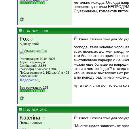
летально исхода. Отсюда напр
перечеркнут этими НЕПРОДУ
С уважением, коллектив питом
12.07.2008, 12:09
Fox
Ответ: Важная тема для обсуж
В доску свой
господа, тема конечно хороша
всех нюансах должен заводчик
тем более что на примере наше
Регистрация: 10.04.2007
выставочную карьеру с бебиков
Адрес: караганда
можно еще больше ей навредит
Сообщений: 2,836
это и с чем ее "едят"! отсюда
Сказал(а) спасибо: 1,384
Поблагодарили 1,162 раз(а) в 403
что на наших выставках нет ра
сообщениях
а по поводу различных инфекци
Подарков:
6
ну, а так я считаю что если ко
Вес репутации:
125
12.07.2008, 23:01
Katerina
Ответ: Важная тема для обсуж
Птица- говорун
"Многое будет зависеть от орг