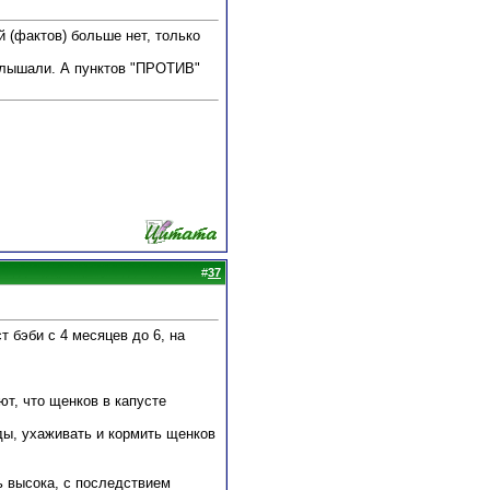
й (фактов) больше нет, только
 услышали. А пунктов "ПРОТИВ"
#
37
т бэби с 4 месяцев до 6, на
ют, что щенков в капусте
оды, ухаживать и кормить щенков
ь высока, с последствием