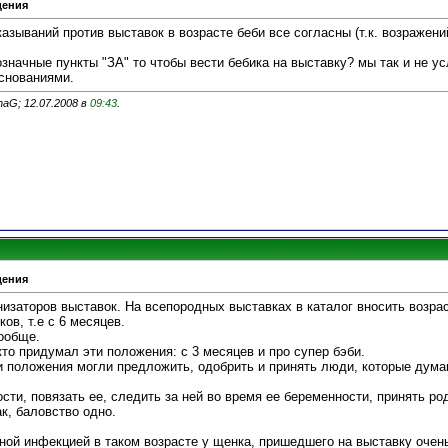
дения
азываний против выставок в возрасте беби все согласны (т.к. возражени
нозначные пункты "ЗА" то чтобы вести бебика на выставку? мы так и не
основаниями.
aG; 12.07.2008 в
09:43
.
дения
низаторов выставок. На всепородных выставках в каталог вносить возрас
ов, т.е с 6 месяцев.
ообще.
кто придумал эти положения: с 3 месяцев и про супер бэби.
и положения могли предложить, одобрить и принять люди, которые дума
ости, повязать ее, следить за ней во время ее беременности, принять р
ак, баловство одно.
ной инфекцией в таком возрасте у щенка, пришедшего на выставку очен