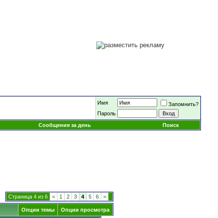
Имя
Запомнить?
Пароль
Сообщения за день
Поиск
Страница 4 из 6
<
1
2
3
4
5
6
>
Опции темы
Опции просмотра