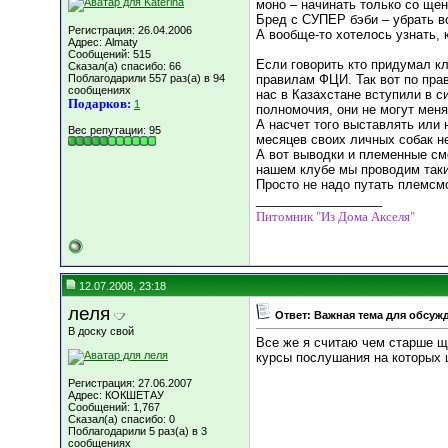
моно – начинать только со щенк
Бред с СУПЕР бэби – убрать в
Регистрация: 26.04.2006
А вообще-то хотелось узнать, 
Адрес: Almaty
Сообщений: 515
Если говорить кто придумал кла
Сказал(а) спасибо: 66
Поблагодарили 557 раз(а) в 94
правилам ФЦИ. Так вот по прав
сообщениях
нас в Казахстане вступили в с
Подарков:
1
полномочия, они не могут мен
А насчет того выставлять или 
Вес репутации:
95
месяцев своих личных собак н
А вот выводки и племенные см
нашем клубе мы проводим такие
Просто не надо путать племсмо
__________________
Питомник "Из Дома Акселя"
12.07.2008, 23:18
леля
Ответ: Важная тема для обсуж
В доску свой
Все же я считаю чем старше щ
курсы послушания на которых 
Регистрация: 27.06.2007
Адрес: КОКШЕТАУ
Сообщений: 1,767
Сказал(а) спасибо: 0
Поблагодарили 5 раз(а) в 3
сообщениях