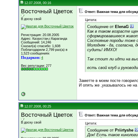
12.07.2008, 00:16
Восточный Цветок
Ответ: Важная тема для обсуж
В доску свой
Цитата:
Сообщение от
ElenaG
Как в таком возрасте щен
Регистрация: 20.08.2005
сформировавшееся животн
Адрес: Казахстан,г.Караганда
Состояние породы тоже о
Сообщений: 14,246
Молодняк - да, согласна, 
Сказал(а) спасибо: 1,608
судить! ИМХО!
Поблагодарили 2,799 раз(а) в
1,523 сообщениях
Подарков:
4
Так стоит ли идти на вы
Вес репутации:
277
есть свой клуб и руковод
Заметте в моем посте говорило
И опять же ,указывалось не н
12.07.2008, 00:25
Восточный Цветок
Ответ: Важная тема для обсуж
В доску свой
Цитата:
Сообщение от
Priirtyshe
Док! Есть такое кинологи