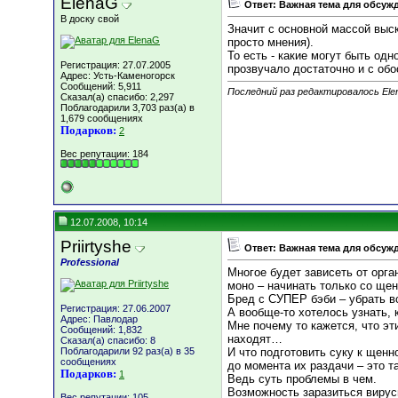
ElenaG
Ответ: Важная тема для обсуж
В доску свой
Значит с основной массой выск
просто мнения).
То есть - какие могут быть од
Регистрация: 27.07.2005
прозвучало достаточно и с об
Адрес: Усть-Каменогорск
Сообщений: 5,911
Последний раз редактировалось Elen
Сказал(а) спасибо: 2,297
Поблагодарили 3,703 раз(а) в
1,679 сообщениях
Подарков:
2
Вес репутации:
184
12.07.2008, 10:14
Priirtyshe
Ответ: Важная тема для обсуж
Professional
Многое будет зависеть от орга
моно – начинать только со щенк
Бред с СУПЕР бэби – убрать в
Регистрация: 27.06.2007
А вообще-то хотелось узнать, 
Адрес: Павлодар
Мне почему то кажется, что эт
Сообщений: 1,832
находят…
Сказал(а) спасибо: 8
Поблагодарили 92 раз(а) в 35
И что подготовить суку к щенн
сообщениях
до момента их раздачи – это т
Подарков:
1
Ведь суть проблемы в чем.
Возможность заразиться вирус
Вес репутации:
105