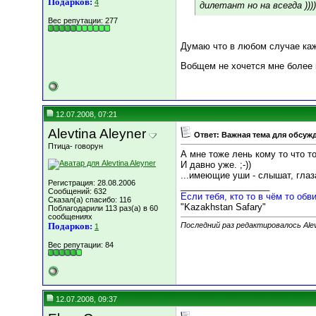
Подарков:
4
дилетант но на всегда ))))
Вес репутации:
277
Думаю что в любом случае каж
Вобщем не хочется мне более н
12.07.2008, 07:21
Alevtina Aleyner
Ответ: Важная тема для обсуж
Птица- говорун
А мне тоже лень кому то что т
И давно уже. ;-))
...имеющие уши - слышат, глаза
Регистрация: 28.08.2006
__________________
Сообщений: 632
Если тебя, кто то в чём то обви
Сказал(а) спасибо: 116
"Kazakhstan Safary"
Поблагодарили 113 раз(а) в 60
сообщениях
Подарков:
Последний раз редактировалось Alevt
1
Вес репутации:
84
12.07.2008, 09:37