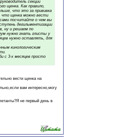
руководитель секции
го щенка. Как правило,
льше, что это за прививка
, что щенка можно вести
 сами посчитайте о чем вы
я ступень дегильментизации
в, ну и решаем по
имум нужно гнать глисты у
сяцев нужно оставлять, для
нным кинологическим
ти.
би с 3-х месяцев просто
тельно вести щенка на
ильно,если вам интересно,могу
летанты?Я не первый день в