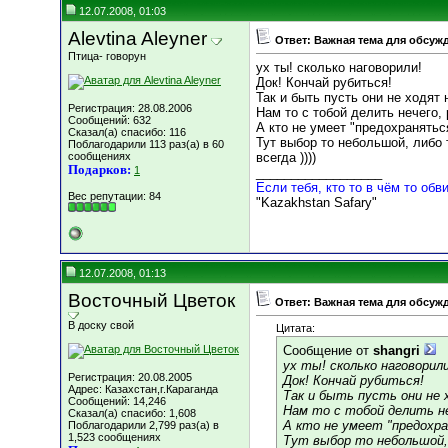
12.07.2008, 01:03
Alevtina Aleyner
Ответ: Важная тема для обсуж
Птица- говорун
ух ты! сколько наговорили!
Док! Кончай рубиться!
Так и быть пусть они не ходят 
Регистрация: 28.08.2006
Нам то с тобой делить нечего, 
Сообщений: 632
А кто не умеет "предохранятьс
Сказал(а) спасибо: 116
Тут выбор то небольшой, либо
Поблагодарили 113 раз(а) в 60
сообщениях
всегда ))))
Подарков:
1
__________________
Если тебя, кто то в чём то обви
Вес репутации:
84
"Kazakhstan Safary"
12.07.2008, 01:13
Восточный Цветок
Ответ: Важная тема для обсуж
В доску свой
Цитата:
Сообщение от
shangri
ух ты! сколько наговорили
Регистрация: 20.08.2005
Док! Кончай рубиться!
Адрес: Казахстан,г.Караганда
Так и быть пусть они не 
Сообщений: 14,246
Нам то с тобой делить не
Сказал(а) спасибо: 1,608
А кто не умеет "предохр
Поблагодарили 2,799 раз(а) в
1,523 сообщениях
Тут выбор то небольшой,