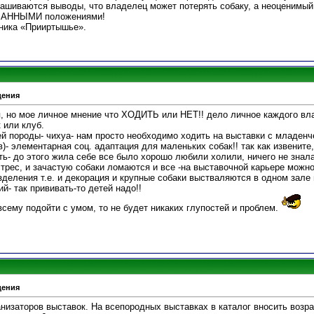
ашиваются выводы, что владелец может потерять собаку, а неоценимый
МАННЫМИ положениями!
ника «Прииртышье».
дения
я, но мое личное мнение что ХОДИТЬ или НЕТ!! дело личное каждого вл
 или клуб.
й породы- чихуа- нам просто необходимо ходить на выставки с младенч
)- элементарная соц. адаптация для маленьких собак!! так как извените
ь- до этого жила себе все было хорошо любили холили, ничего не знал
 стрес, и зачастую собаки ломаются и все -на выставочной карьере можно
зделения т.е. и декорация и крупные собаки выстваляются в одном зале и
й- так прививать-то детей надо!!
 всему подойти с умом, то не будет никаких глупостей и проблем.
дения
анизаторов выставок. На всепородных выставках в каталог вносить возрас