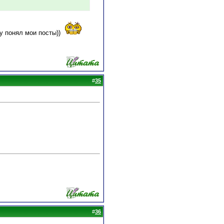
у понял мои посты))
#
35
#
36