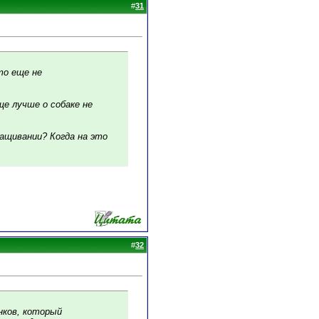
#
31
то еще не
ще лучше о собаке не
ащивании? Когда на это
#
32
нков, который