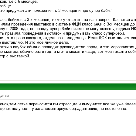
ов, т.е с 6 месяцев.
ообще.
кто придумал эти положения: с 3 месяцев и про супер бэби."
сс бебиков с 3-х месяцев, то могу ответить на ваш вопрос. Касается это
илам проведения выставок в системе ФЦИ класс беби с 3-х месяцев до 6
илу с 2008 года, по-поводу супер-беби ничего не могу сказать, видимо Н
ять правила проведения выставок и придумывать класс супер-беби.
нет, это право каждого, отдельного владельца. Если ДОК выставляет сво
е выставляю. И это мое личное дело.
отры в клубах обычно проводят руководители пород, и эти мероприятия
 смотры, обычно раз в год, а кто-то может и чаще, вот мои таксята соб
тр с выставкой.
дения
енок,тем легче переносится им стресс,да и иммунитет все же уже более
щенок получает ту же элементарную соц.адаптацию, но постепенно.