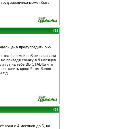
 труд заводчика может быть
#
38
адельца- а предупредить обо
ества (все мои собаки начинали
, но приведя собаку в 9 месяцев
а и тут на тебе ВЫСТАВКа что
 поставить крест!! тем более
 т.д.
#
39
т бэби с 4 месяцев до 6, на