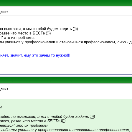
дения
на выставки, а мы с тобой будем ходить ))))
разве что место в БЕСТе ))))
я" это их проблемы.
 ты учишься у профессионалов и становишься профессионалом, либо - ди
няет, значит, ему это зачем то нужно!!!
дения
!
ходят на выставки, а мы с тобой будем ходить ))))
чего, разве что место в БЕСТе ))))
аняться" это их проблемы.
 либо ты учишься у профессионалов и становишься профессионалом, 