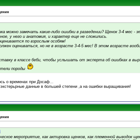
дения
ка можно замечать какие-либо ошибки в разведении? Щенок 3-4 мес - э
ое, у него и анатомия, и характер еще не сложились.
ценивается по взрослым особям!
должен оцениваться, но не в возрасте 3-4-5 мес! В этом возрасте вооб
ставку в классе беби, чтобы услышать от эксперта об ошибках в выр
ители породы
сь о временах при Досаф...
а экстерьрные данные в большей степени ,а на ошибки выращивания!
дения
ческое мероприятие, как актировка щенков, как племенной выводок ще