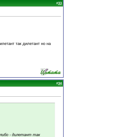
#
33
летант так дилетант но на
#
34
либо - дилетант так