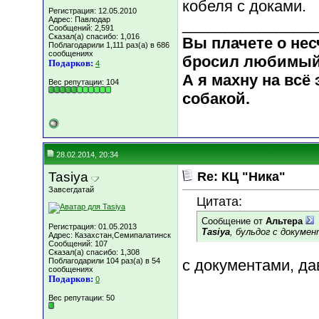
кобеля с доками.
Регистрация: 12.05.2010
Адрес: Павлодар
________________
Сообщений: 2,591
Сказал(а) спасибо: 1,016
Вы плачете о нес
Поблагодарили 1,111 раз(а) в 686
сообщениях
бросил любимый, 
Подарков:
4
А я махну на всё 
Вес репутации:
104
собакой.
28.02.2014, 20:34
Tasiya
Re: КЦ "Ника"
Завсегдатай
Цитата:
Сообщение от
Альтера
Регистрация: 01.05.2013
Tasiya
, бульдог с докумен
Адрес: Казахстан,Семипалатинск
Сообщений: 107
Сказал(а) спасибо: 1,308
Поблагодарили 104 раз(а) в 54
с документами, да
сообщениях
Подарков:
0
Вес репутации:
50