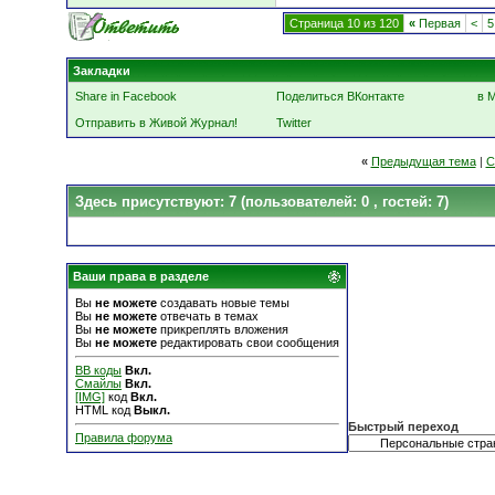
Страница 10 из 120
«
Первая
<
5
Закладки
Share in Facebook
Поделиться ВКонтакте
в 
Отправить в Живой Журнал!
Twitter
«
Предыдущая тема
|
С
Здесь присутствуют: 7
(пользователей: 0 , гостей: 7)
Ваши права в разделе
Вы
не можете
создавать новые темы
Вы
не можете
отвечать в темах
Вы
не можете
прикреплять вложения
Вы
не можете
редактировать свои сообщения
BB коды
Вкл.
Смайлы
Вкл.
[IMG]
код
Вкл.
HTML код
Выкл.
Быстрый переход
Правила форума