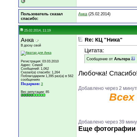
Пользователь сказал
Анка
(25.02.2014)
cпасибо:
25.02.2014, 11:19
Анка
Re: КЦ "Ника"
В доску свой
Цитата:
Сообщение от
Альтера
Регистрация: 03.03.2010
Адрес: Семей
Сообщений: 1,062
Любочка! Спасибо!
Сказал(а) спасибо: 1,264
Поблагодарили 1,395 раз(а) в 562
сообщениях
Подарков:
3
Добавлено через 2 мину
Вес репутации:
85
Всех
Добавлено через 39 мину
Еще фотографии 