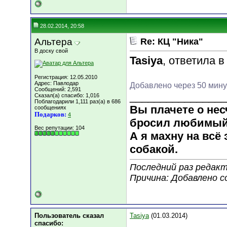
28.02.2014, 20:58
Альтера
Re: КЦ "Ника"
В доску свой
Tasiya
, ответила в
Регистрация: 12.05.2010
Адрес: Павлодар
Добавлено через 50 мину
Сообщений: 2,591
________________
Сказал(а) спасибо: 1,016
Поблагодарили 1,111 раз(а) в 686
Вы плачете о нес
сообщениях
Подарков:
4
бросил любимый, 
Вес репутации:
104
А я махну на всё 
собакой.
Последний раз редакт
Причина: Добавлено 
Пользователь сказал
Tasiya
(01.03.2014)
cпасибо: