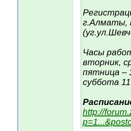
Регистраци
г.Алматы, 
(уг.ул.Шевч
Часы рабо
вторник, с
пятница –
суббота 11
Расписание
http://foru
p=1...&post