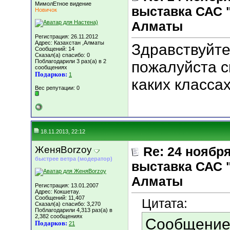
МимолЕтное видение
выставка САС 
Новичок
Алматы
Регистрация: 26.11.2012
Адрес: Казахстан ,Алматы
Здравствуйте
Сообщений: 14
Сказал(а) спасибо: 0
Поблагодарили 3 раз(а) в 2
пожалуйста с
сообщениях
Подарков:
1
каких класса
Вес репутации:
0
18.11.2013, 22:12
ЖеняBorzoy
Re: 24 ноябр
быстрее ветра (модератор)
выставка САС 
Алматы
Регистрация: 13.01.2007
Адрес: Кокшетау.
Сообщений: 11,407
Цитата:
Сказал(а) спасибо: 3,270
Поблагодарили 4,313 раз(а) в
2,382 сообщениях
Сообщение
Подарков:
21