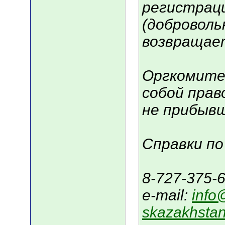
регистрац
(доброволь
возвращае
Оргкомите
собой прав
не прибывш
Справки п
8-727-375-
e-mail:
info
skazakhsta