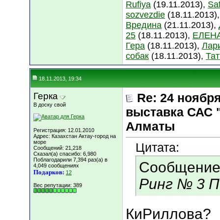
Rufiya
(19.11.2013),
Sa
sozvezdie
(18.11.2013)
Вредина
(21.11.2013),
25
(18.11.2013),
ЕЛЕН
Гера
(18.11.2013),
Лар
собак
(18.11.2013),
Та
18.11.2013, 19:34
Герка
Re: 24 ноябр
В доску свой
выставка САС 
Алматы
Регистрация: 12.01.2010
Адрес: Казахстан Актау-город на
море
Цитата:
Сообщений: 21,218
Сказал(а) спасибо: 6,980
Поблагодарили 7,394 раз(а) в
Сообщение
4,049 сообщениях
Подарков:
12
Ринг № 3 П
Вес репутации:
389
КиРиллова?