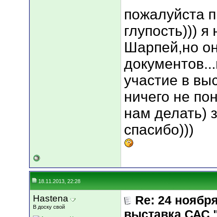
пожалуйста п
глупость))) я 
Шарпей,но он
документов..
участие в выс
ничего не по
нам делать) 
спасибо)))
18.11.2013, 22:28
Hastena
Re: 24 ноябр
В доску свой
выставка САС 