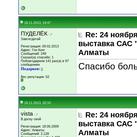
18.11.2013, 19:47
ПУДЕЛЁК
Re: 24 ноябр
Завсегдатай
выставка САС 
Регистрация: 09.02.2013
Адрес: Гон Конг
Алматы
Сообщений: 249
Сказал(а) спасибо: 1
Поблагодарили 141 раз(а) в 97
Спасибо боль
сообщениях
Подарков:
0
Вес репутации:
52
18.11.2013, 20:10
vista
Re: 24 ноябр
В доску свой
выставка САС 
Регистрация: 18.06.2009
Адрес: Алматы
Алматы
Сообщений: 2,128