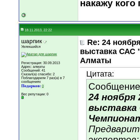
накажу кого
18.11.2013, 22:22
шарпик
Re: 24 ноябр
Увлекшийся
выставка САС 
Алматы
Регистрация: 30.09.2013
Адрес: алматы
Сообщений: 41
Цитата:
Сказал(а) спасибо: 2
Поблагодарили 7 раз(а) в 7
сообщениях
Сообщение
Подарков:
0
24 ноября 
Вес репутации:
0
выставка 
Чемпионат
Предварит
экспертов: