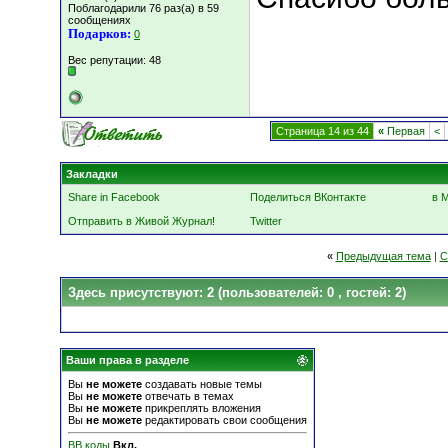
Поблагодарили 76 раз(а) в 59
сообщениях
Подарков:
0
Вес репутации:
48
Страница 14 из 44
«
Первая
<
Закладки
Share in Facebook
Поделиться ВКонтакте
в 
Отправить в Живой Журнал!
Twitter
«
Предыдущая тема
|
С
Здесь присутствуют: 2
(пользователей: 0 , гостей: 2)
Ваши права в разделе
Вы
не можете
создавать новые темы
Вы
не можете
отвечать в темах
Вы
не можете
прикреплять вложения
Вы
не можете
редактировать свои сообщения
BB коды
Вкл.