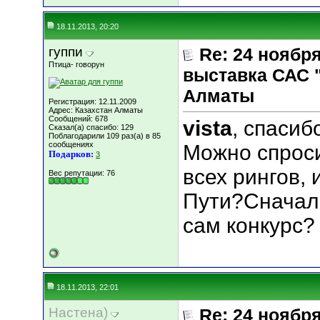
18.11.2013, 20:20
гуппи
Re: 24 ноябр
Птица- говорун
выставка САС 
Алматы
Регистрация: 12.11.2009
Адрес: Казахстан Алматы
Сообщений: 678
vista
, спасиб
Сказал(а) спасибо: 129
Поблагодарили 109 раз(а) в 85
сообщениях
Можно спроси
Подарков:
3
всех рингов,
Вес репутации:
76
Пути?Сначала
сам конкурс?
18.11.2013, 22:01
Настена)
Re: 24 ноябр