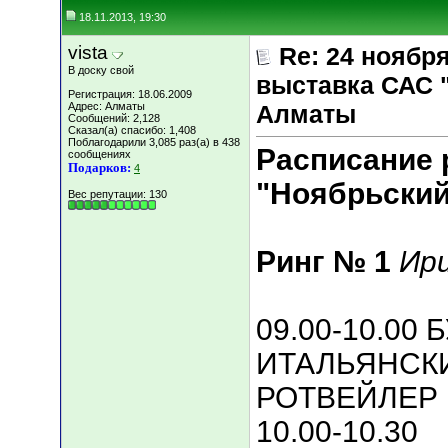
18.11.2013, 19:30
vista
Re: 24 ноябр
В доску свой
выставка САС 
Регистрация: 18.06.2009
Адрес: Алматы
Алматы
Сообщений: 2,128
Сказал(а) спасибо: 1,408
Поблагодарили 3,085 раз(а) в 438
Расписание 
сообщениях
Подарков:
4
"Ноябрьский
Вес репутации:
130
Ринг № 1
Ир
09.00-10.00
ИТАЛЬЯНСКИ
РОТВЕЙЛЕР
10.00-10.30