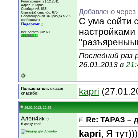
Регистрация: 21.12.2011
Адрес: г.Тараз
Сообщений: 835
Добавлено через
Сказал(а) спасибо: 675
Поблагодарили 349 раз(а) в 255
С ума сойти 
сообщениях
Подарков:
2
настройками 
Вес репутации:
69
"разъяреныый
Последний раз 
26.01.2013 в
21:
Пользователь сказал
kapri
(27.01.2
cпасибо:
26.01.2013, 22:25
Ален4ик
Re: ТАРАЗ – 
В доску свой
kapri
, Я тут)))