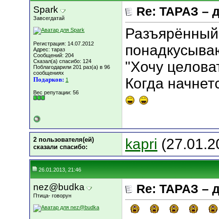
Spark
Re: ТАРАЗ – 
Завсегдатай
Разъярённый 
Регистрация: 14.07.2012
понадкусываю
Адрес: тараз
Сообщений: 204
Сказал(а) спасибо: 124
"Хочу целова
Поблагодарили 201 раз(а) в 96
сообщениях
Когда начнет
Подарков:
1
Вес репутации:
56
2 пользователя(ей)
kapri
(27.01.2
сказали cпасибо:
26.01.2013, 21:46
nez@budka
Re: ТАРАЗ – 
Птица- говорун