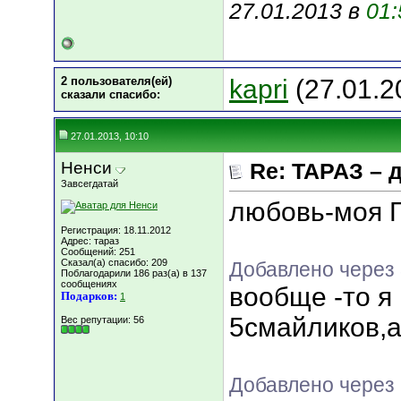
27.01.2013 в
01:
2 пользователя(ей)
kapri
(27.01.2
сказали cпасибо:
27.01.2013, 10:10
Ненси
Re: ТАРАЗ – 
Завсегдатай
любовь-моя 
Регистрация: 18.11.2012
Адрес: тараз
Сообщений: 251
Сказал(а) спасибо: 209
Добавлено через
Поблагодарили 186 раз(а) в 137
сообщениях
вообще -то я
Подарков:
1
5смайликов,а
Вес репутации:
56
Добавлено через 