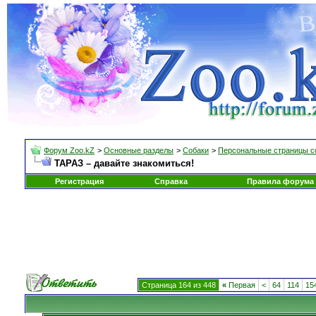
Форум Zoo.kZ
>
Основные разделы
>
Собаки
>
Персональные страницы с
ТАРАЗ – давайте знакомиться!
Регистрация
Справка
Правила форума
Страница 164 из 448
«
Первая
<
64
114
15