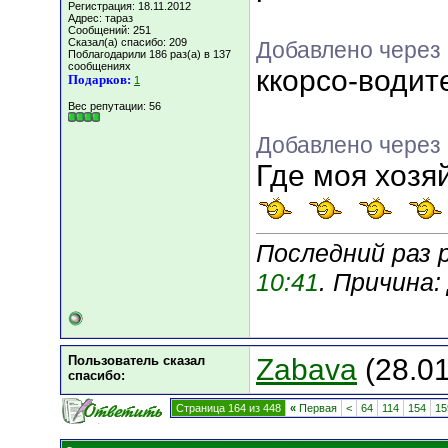
Регистрация: 18.11.2012
Адрес: тараз
Сообщений: 251
Сказал(а) спасибо: 209
Добавлено через
Поблагодарили 186 раз(а) в 137
сообщениях
ккорсо-води
Подарков:
1
Вес репутации:
56
Добавлено через 
Где моя хозяй
Последний раз 
10:41
. Причина
Пользователь сказал
Zabava
(28.01
cпасибо:
Страница 164 из 448
«
Первая
<
64
114
154
15