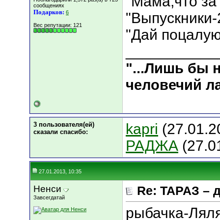
"Мама,что за
сообщениях
Подарков:
6
"Выпускники-
Вес репутации:
121
"Дай поцалую
___________
"...Лишь бы
человечий ла
3 пользователя(ей)
kapri
(27.01.2
сказали cпасибо:
РАДЖА
(27.0
27.01.2013, 10:35
Ненси
Re: ТАРАЗ – 
Завсегдатай
рыбачка-Лял