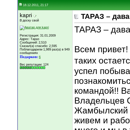
18.12.2011, 21:17
kapri
ТАРАЗ – дава
В доску свой
ТАРАЗ – дава
Регистрация: 31.01.2009
Адрес: Тараз
Сообщений: 2,510
Сказал(а) спасибо: 2,595
Всем привет! 
Поблагодарили 1,989 раз(а) в 949
сообщениях
Подарков:
6
таких остаетс
Вес репутации:
124
успел побыват
познакомитьс
командой!! В
Владельцев С
Жамбылский 
живем и рабо