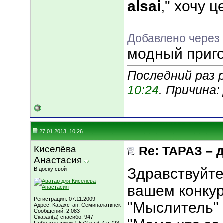
alsai
," хочу 
Добавлено через 
модный приг
Последний раз 
10:24
. Причина
27.01.2013, 10:26
Киселёва
Re: ТАРАЗ – 
Анастасия
Здравствуйте
В доску свой
вашем конкур
Регистрация: 07.11.2009
"Мыслитель"
Адрес: Казахстан, Семипалатинск
Сообщений: 2,083
Сказал(а) спасибо: 947
Поблагодарили 1,572 раз(а) в 723