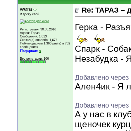
wera
Re: ТАРАЗ – 
В доску свой
Герка - Разъ
Регистрация: 30.03.2010
Адрес: Тараз
Сообщений: 1,813
Сказал(а) спасибо: 1,674
Поблагодарили 1,366 раз(а) в 782
Спарк - Соба
сообщениях
Подарков:
9
Незабудка - 
Вес репутации:
106
Добавлено через 
Ален4ик - Я 
Добавлено через 
А у нас в кл
щеночек курц