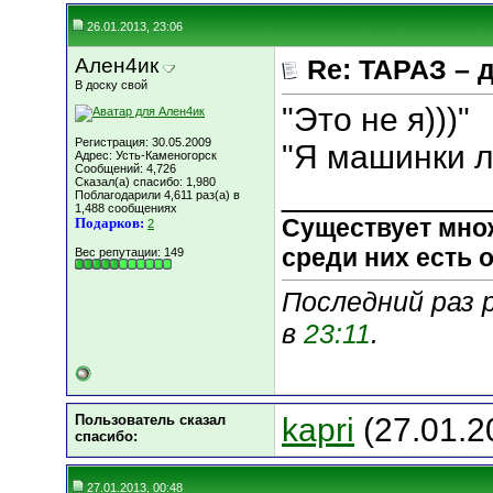
26.01.2013, 23:06
Ален4ик
Re: ТАРАЗ – 
В доску свой
"Это не я)))"
Регистрация: 30.05.2009
"Я машинки 
Адрес: Усть-Каменогорск
Сообщений: 4,726
Сказал(а) спасибо: 1,980
___________
Поблагодарили 4,611 раз(а) в
1,488 сообщениях
Существует мно
Подарков:
2
среди них есть о
Вес репутации:
149
Последний раз 
в
23:11
.
Пользователь сказал
kapri
(27.01.2
cпасибо:
27.01.2013, 00:48