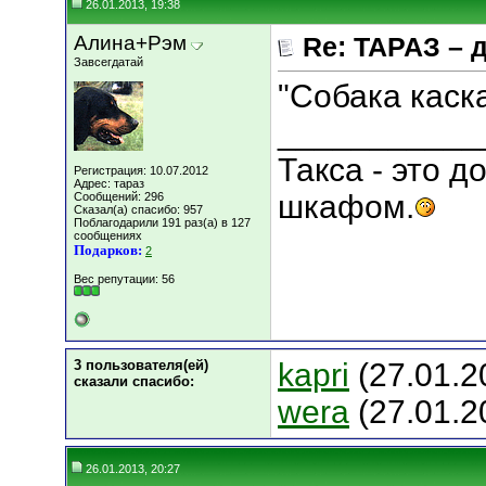
26.01.2013, 19:38
Алина+Рэм
Re: ТАРАЗ – 
Завсегдатай
"Собака каск
___________
Такса - это 
Регистрация: 10.07.2012
Адрес: тараз
шкафом.
Сообщений: 296
Сказал(а) спасибо: 957
Поблагодарили 191 раз(а) в 127
сообщениях
Подарков:
2
Вес репутации:
56
3 пользователя(ей)
kapri
(27.01.2
сказали cпасибо:
wera
(27.01.2
26.01.2013, 20:27