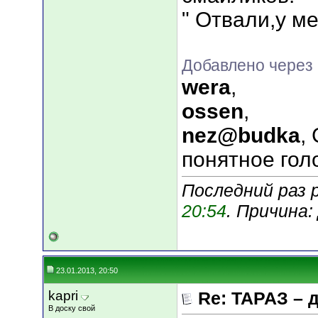
" Отвали,у м
Добавлено через 
wera
,
ossen
,
nez@budka
,
понятное гол
Последний раз р
20:54
. Причина
23.01.2013, 20:50
kapri
Re: ТАРАЗ – 
В доску свой