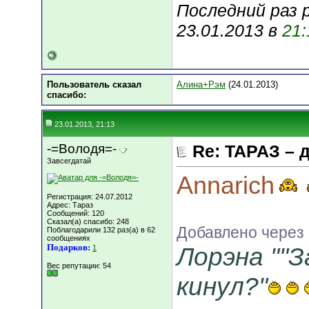
Последний раз 
23.01.2013 в
21:
Пользователь сказал
Алина+Рэм
(24.01.2013)
cпасибо:
23.01.2013, 21:13
-=Володя=-
Re: ТАРАЗ – 
Завсегдатай
Annarich
Регистрация: 24.07.2012
Адрес: Тараз
Сообщений: 120
Сказал(а) спасибо: 248
Добавлено через
Поблагодарили 132 раз(а) в 62
сообщениях
Подарков:
Лорэна ""
1
Вес репутации:
54
кинул?"