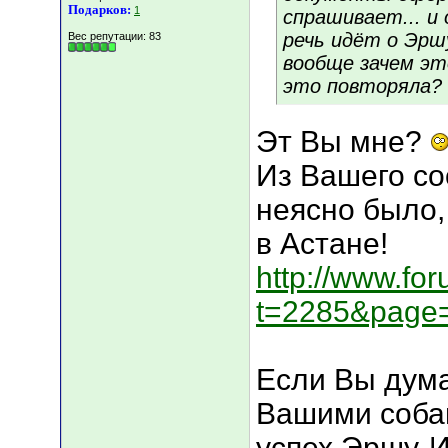
Подарков:
1
спрашивает... и 
речь идёт о Эршу
Вес репутации:
83
вообще зачем эт
это повторяла?
Эт Вы мне?
Из Вашего с
неясно было,
в Астане!
http://www.fo
t=2285&page
Если Вы дума
Вашими собами
успех Эршу-И