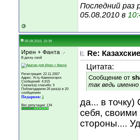
Последний раз р
05.08.2010 в
10:
05.08.2010, 10:39
Ирен + Фанта
Re: Казахские
В доску свой
Цитата:
Регистрация: 22.11.2007
Сообщение от
sh
Адрес: Усть-Каменогорск
Сообщений: 4,915
так ведь именно 
Сказал(а) спасибо: 5
Поблагодарили 26 раз(а) в 20
сообщениях
Подарков:
2
да... в точку
Вес репутации:
134
себя, своими
стороны.... У