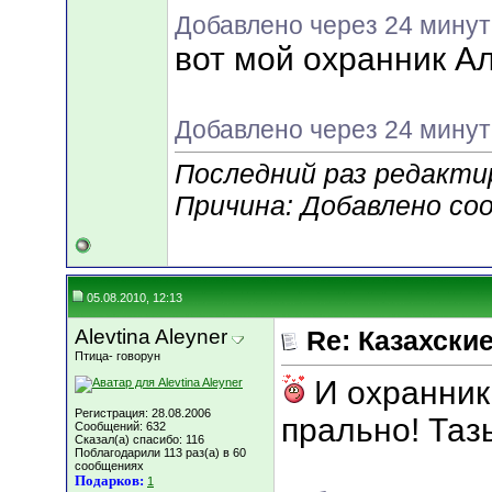
Добавлено через 24 мину
вот мой охранник А
Добавлено через 24 мину
Последний раз редактир
Причина: Добавлено со
05.08.2010, 12:13
Alevtina Aleyner
Re: Казахские
Птица- говорун
И охранник 
Регистрация: 28.08.2006
прально! Таз
Сообщений: 632
Сказал(а) спасибо: 116
Поблагодарили 113 раз(а) в 60
сообщениях
Подарков:
1