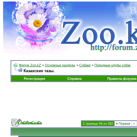
Форум Zoo.kZ
>
Основные разделы
>
Собаки
>
Породные клубы собак
Казахские тазы.
Регистрация
Справка
Правила форума
Страница 94 из 392
«
Первая
<