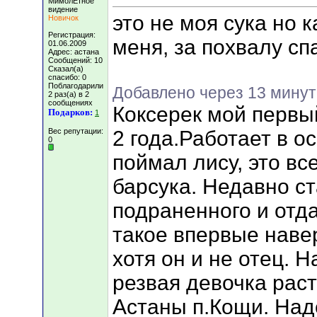
МимолЕтное
видение
это не моя сука но 
Новичок
Регистрация:
меня, за похвалу сп
01.06.2009
Адрес: астана
Сообщений: 10
Сказал(а)
спасибо: 0
Поблагодарили
Добавлено через 13 минут
2 раз(а) в 2
сообщениях
Коксерек мой первы
Подарков:
1
Вес репутации:
2 года.Работает в о
0
поймал лису, это вс
барсука. Недавно с
подраненного и отд
такое впервые навер
хотя он и не отец. 
резвая девочка раст
Астаны п.Кощи. На