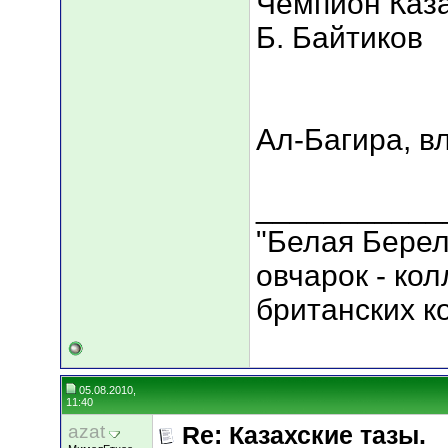
Чемпион Каза
Б. Байтиков
Ал-Багира, вл
___________
"Белая Берел
овчарок - ко
британских к
05.08.2010,
11:40
azat
Re: Казахские тазы.