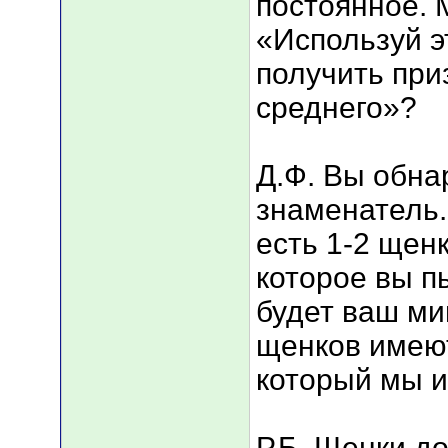
постоянное. 
«Используй э
получить при
среднего»?
Д.Ф. Вы обна
знаменатель.
есть 1-2 щен
которое вы п
будет ваш ми
щенков имеют
который мы 
Р.Б. Щенки д