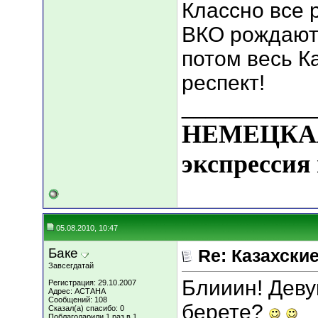
Классно все р
ВКО рождаютс
потом весь К
респект!
___________
НЕМЕЦКАЯ
экспрессия 
05.08.2010, 10:47
Баке
Re: Казахские
Завсегдатай
Блииин! Девуш
Регистрация: 29.10.2007
Адрес: АСТАНА
Сообщений: 108
берете?
Сказал(а) спасибо: 0
Поблагодарили 1 раз в 1