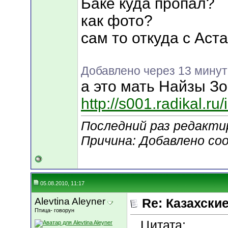
Баке куда пропал?
как фото?
сам то откуда с Аст
Добавлено через 13 минут
а это мать Найзы З
http://s001.radikal.r
Последний раз редактир
Причина: Добавлено со
05.08.2010, 11:17
Alevtina Aleyner
Re: Казахские
Птица- говорун
Цитата: