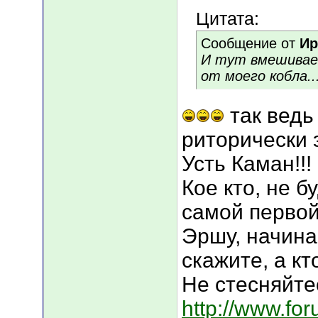
Цитата:
Сообщение от
Ир
И тут вмешиваетс
от моего кобла...
так ведь 
риторически 
Усть Каман!!! 
Кое кто, не 
самой первой
Эршу, начинае
скажите, а к
Не стесняйтес
http://www.fo