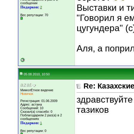
сообщении
Выставки и т
Подарков:
2
"Говорил я е
Вес репутации:
70
цугундера" (с
Аля, а попри
05.08.2010, 10:50
azat
Re: Казахские
МимолЕтное видение
Новичок
здравствуйте
Регистрация: 01.06.2009
Адрес: астана
тазиков
Сообщений: 10
Сказал(а) спасибо: 0
Поблагодарили 2 раз(а) в 2
сообщениях
Подарков:
1
Вес репутации:
0