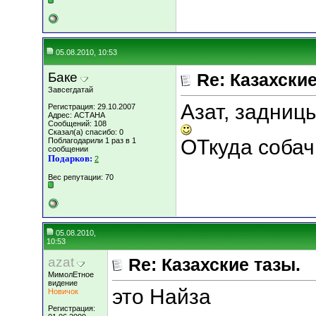
05.08.2010, 10:53
Баке
Re: Казахские
Завсегдатай
Азат, задниц
Регистрация: 29.10.2007
Адрес: АСТАНА
Сообщений: 108
Сказал(а) спасибо: 0
ОТкуда собач
Поблагодарили 1 раз в 1
сообщении
Подарков:
2
Вес репутации:
70
05.08.2010,
10:53
azat
Re: Казахские тазы.
МимолЕтное
видение
это Найза
Новичок
Регистрация: