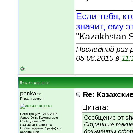
___________
Если тебя, кт
значит, ему э
"Kazakhstan S
Последний раз р
05.08.2010 в
11:
05.08.2010, 11:33
ponka
Re: Казахские
Птица- говорун
Цитата:
Регистрация: 12.05.2007
Сообщение от
sh
Адрес: Усть-Каменогорск
Сообщений: 772
Странные такие,
Сказал(а) спасибо: 0
Поблагодарили 7 раз(а) в 7
документы оформ
сообщениях