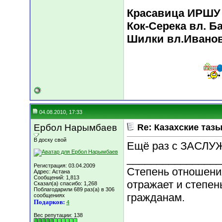
Красавица ИРШУ 
Кок-Серека вл. Б
Шилки вл.Иванова
04.08.2010, 17:33
Ербол Нарымбаев
Re: Казахские тазы
В доску свой
Ещё раз с ЗАСЛУ
________________
Регистрация: 03.04.2009
Степень отношени
Адрес: Астана
Сообщений: 1,813
отражает и степен
Сказал(а) спасибо: 1,268
Поблагодарили 689 раз(а) в 306
гражданам.
сообщениях
Подарков:
4
Вес репутации:
138