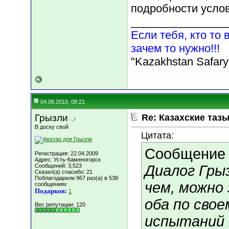
подробности усло
________________
Если тебя, кто то 
зачем то нужно!!!
"Kazakhstan Safary
04.08.2010, 08:21
Грызли
Re: Казахские тазы
В доску свой
Цитата:
Сообщение
Регистрация: 22.04.2009
Адрес: Усть-Каменогорск
Сообщений: 3,523
Диалог Грыз
Сказал(а) спасибо: 21
Поблагодарили 967 раз(а) в 538
чем, можно
сообщениях
Подарков:
1
оба по свое
Вес репутации:
120
испытаний 