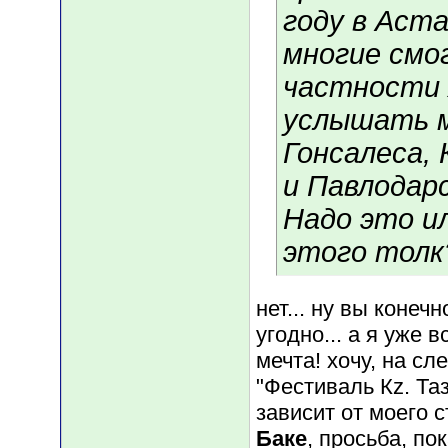
году в Аст
многие смо
частности 
услышать м
Гонсалеса,
и Павлодарс
Надо это и
этого толк
нет... ну вы конеч
угодно... а я уже 
мечта! хочу, на с
"Фестиваль Кz. Таз
зависит от моего 
Баке
, просьба, по