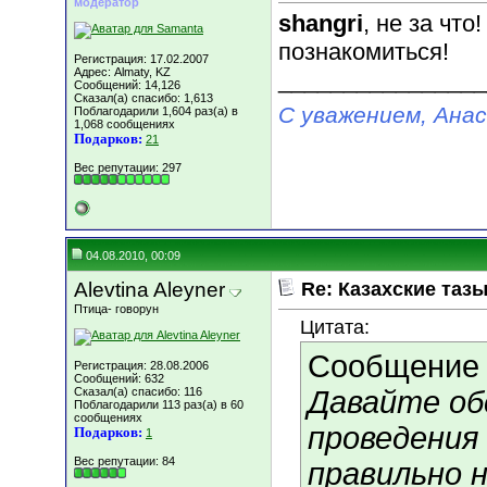
модератор
shangri
, не за чт
познакомиться!
Регистрация: 17.02.2007
Адрес: Almaty, KZ
________________
Сообщений: 14,126
Сказал(а) спасибо: 1,613
С уважением, Ана
Поблагодарили 1,604 раз(а) в
1,068 сообщениях
Подарков:
21
Вес репутации:
297
04.08.2010, 00:09
Alevtina Aleyner
Re: Казахские тазы
Птица- говорун
Цитата:
Сообщение
Регистрация: 28.08.2006
Сообщений: 632
Сказал(а) спасибо: 116
Давайте об
Поблагодарили 113 раз(а) в 60
сообщениях
проведения 
Подарков:
1
Вес репутации:
84
правильно 