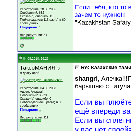
Если тебя, кто то 
Регистрация: 28.08.2006
Сообщений: 632
зачем то нужно!!!
Сказал(а) спасибо: 116
Поблагодарили 113 раз(а) в 60
"Kazakhstan Safary
сообщениях
Подарков:
1
Вес репутации:
84
04.08.2010, 16:23
ТаксоМАНИЯ
Re: Казахские тазы
В доску свой
shangri
, Алечка!!
барышню с титулам
Регистрация: 04.06.2008
Адрес: Алмата!
________________
Сообщений: 3,223
Сказал(а) спасибо: 0
Если вы плюёте 
Поблагодарили 0 раз(а) в 0
сообщениях
ещё впереди ва
Подарков:
1
Вес репутации:
111
Если вы сплетн
у вас нет сво