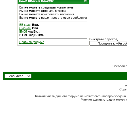
Ваши права в разделе
Вы
не можете
создавать новые темы
Вы
не можете
отвечать в темах
Вы
не можете
прикреплять вложения
Вы
не можете
редактировать свои сообщения
BB коды
Вкл.
Смайлы
Вкл.
[IMG]
код
Вкл.
HTML код
Выкл.
Быстрый переход
Правила форума
Часовой 
Po
Copyr
Никакая часть данного форума не может быть воспроизведена 
Мнение администрации может н