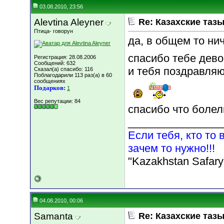
03.08.2010, 23:56
Alevtina Aleyner
Re: Казахские тазы
Птица- говорун
да, в общем то нич
спасибо тебе дево
Регистрация: 28.08.2006
Сообщений: 632
и тебя поздравляю
Сказал(а) спасибо: 116
Поблагодарили 113 раз(а) в 60
сообщениях
Подарков:
1
Вес репутации:
84
спасибо что болели
________________
Если тебя, кто то 
зачем то нужно!!!
"Kazakhstan Safary
04.08.2010, 00:06
Samanta
Re: Казахские тазы