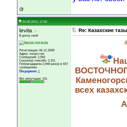
04.08.2010, 17:00
levita
Re: Казахские тазы
В доску свой
Регистрация: 06.12.2009
Адрес: казахстан
Сообщений: 2,582
На
Сказал(а) спасибо: 2,311
Поблагодарили 2,948 раз(а) в 937
сообщениях
ВОСТОЧНОГО
Подарков:
2
Каменогорс
Вес репутации:
101
всех казахс
А