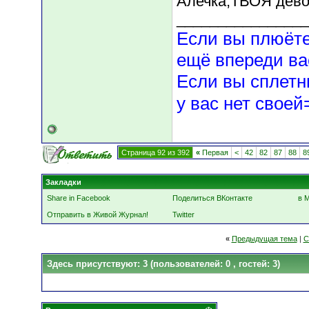
Алечка,ТВОЯ дево
________________
Если вы плюёте 
ещё впереди ва
Если вы сплетн
у вас нет сво
Страница 92 из 392
«
Первая
<
42
82
87
88
8
Закладки
Share in Facebook
Поделиться ВКонтакте
в 
Отправить в Живой Журнал!
Twitter
«
Предыдущая тема
|
С
Здесь присутствуют: 3
(пользователей: 0 , гостей: 3)