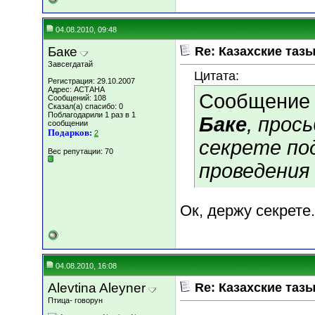
04.08.2010, 09:48
Баке
Re: Казахские тазы
Завсегдатай
Цитата:
Регистрация: 29.10.2007
Адрес: АСТАНА
Сообщение
Сообщений: 108
Сказал(а) спасибо: 0
Поблагодарили 1 раз в 1
Баке
, прос
сообщении
Подарков:
2
секрете по
Вес репутации:
70
проведения
Ок, держу секрете.
04.08.2010, 16:08
Alevtina Aleyner
Re: Казахские тазы
Птица- говорун
________________