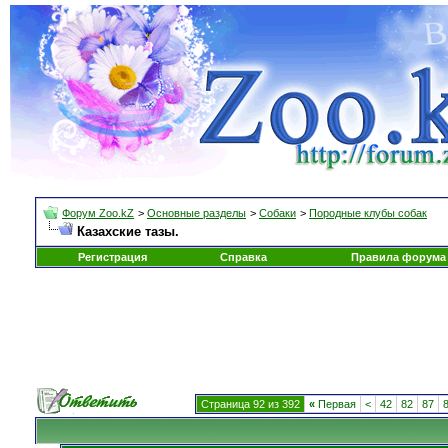
Форум Zoo.kZ
>
Основные разделы
>
Собаки
>
Породные клубы собак
Казахские тазы.
Регистрация
Справка
Правила форума
Страница 92 из 392
«
Первая
<
42
82
87