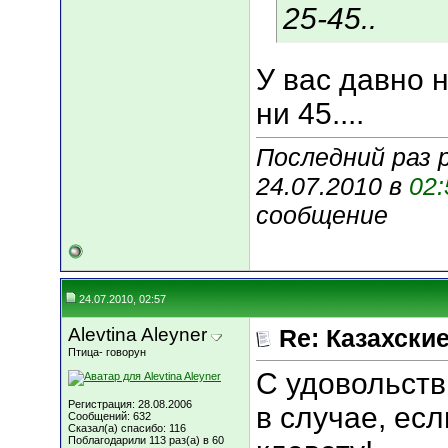
25-45..
У вас давно 
ни 45....
Последний раз р
24.07.2010 в
02:
сообщение
24.07.2010, 02:57
Alevtina Aleyner
Re: Казахские
Птица- говорун
С удовольств
Регистрация: 28.08.2006
в случае, есл
Сообщений: 632
Сказал(а) спасибо: 116
Поблагодарили 113 раз(а) в 60