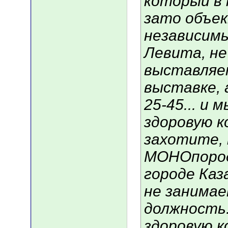
который в 
зато объе
независимы
Левита, не
выставляет
выставке, 
25-45... и 
здоровую к
захотите,
МОНОпород
городе Каз
не занима
должность.
здоровую ко