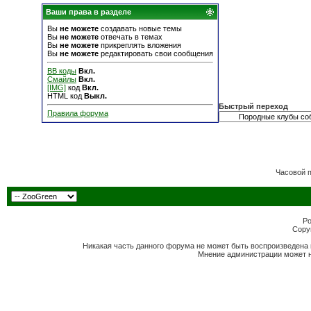
Ваши права в разделе
Вы
не можете
создавать новые темы
Вы
не можете
отвечать в темах
Вы
не можете
прикреплять вложения
Вы
не можете
редактировать свои сообщения
BB коды
Вкл.
Смайлы
Вкл.
[IMG]
код
Вкл.
HTML код
Выкл.
Быстрый переход
Правила форума
Часовой 
Po
Copyr
Никакая часть данного форума не может быть воспроизведена 
Мнение администрации может н