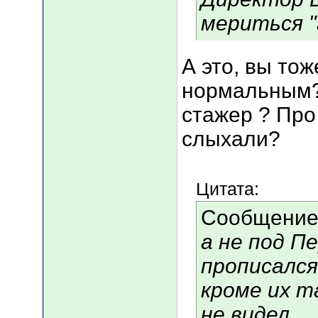
мериться "
А это, вы тож
нормальным? 
стажер ? Про
слыхали?
Цитата:
Сообщение
а не под П
прописался
кроме их т
не видел....