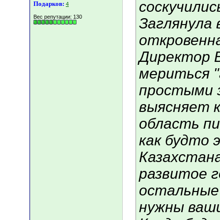
соскучилис
Подарков:
4
Вес репутации:
130
Заглянула 
откровенна
Директор 
мериться "
простыми з
выясняет кт
область п
как будто 
Казахстана
развитое г
остальные 
нужны ваш