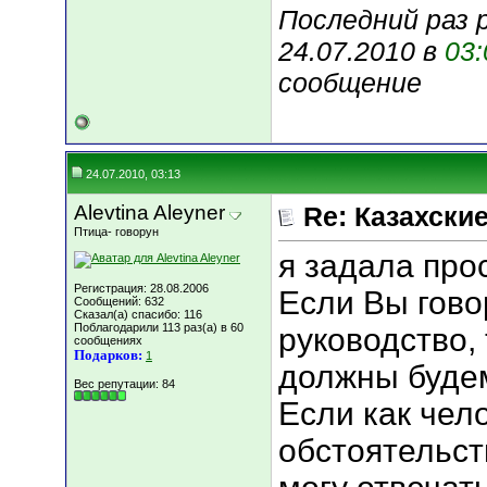
Последний раз р
24.07.2010 в
03:
сообщение
24.07.2010, 03:13
Alevtina Aleyner
Re: Казахские
Птица- говорун
я задала про
Регистрация: 28.08.2006
Если Вы гов
Сообщений: 632
Сказал(а) спасибо: 116
Поблагодарили 113 раз(а) в 60
руководство,
сообщениях
Подарков:
1
должны будем
Вес репутации:
84
Если как чел
обстоятельст