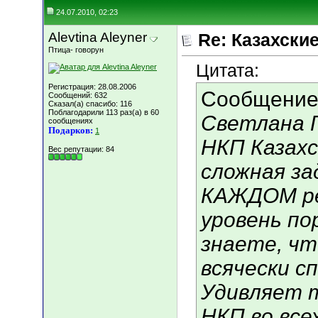
24.07.2010, 02:23
Alevtina Aleyner
Re: Казахские
Птица- говорун
Цитата:
Регистрация: 28.08.2006
Сообщение
Сообщений: 632
Сказал(а) спасибо: 116
Поблагодарили 113 раз(а) в 60
Светлана Г
сообщениях
Подарков:
1
НКП Казах
Вес репутации:
84
сложная за
КАЖДОМ ре
уровень по
знаете, ч
всячески с
Удивляет 
НКП во все