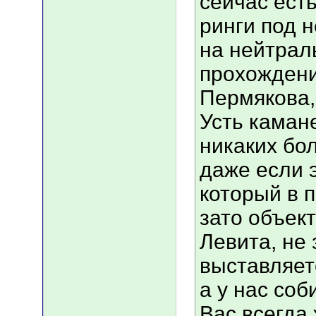
сейчас есть
ринги под 
на нейтрал
прохождени
Пермякова,
Усть каман
никаких бол
даже если э
который в 
зато объек
Левита, не 
выставляет
а у нас соб
Вас всегда