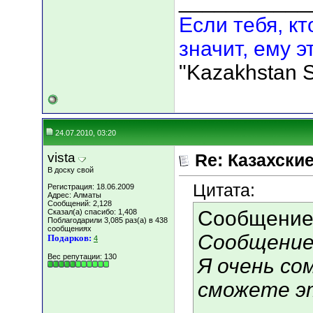
___________
Если тебя, кт
значит, ему э
"Kazakhstan S
24.07.2010, 03:20
vista
Re: Казахские
В доску свой
Цитата:
Регистрация: 18.06.2009
Адрес: Алматы
Сообщений: 2,128
Сообщение
Сказал(а) спасибо: 1,408
Поблагодарили 3,085 раз(а) в 438
сообщениях
Сообщение 
Подарков:
4
Вес репутации:
130
Я очень со
сможете э