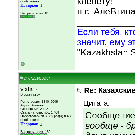
клевету!
сообщениях
Подарков:
1
п.с. АлеВтина
Вес репутации:
84
___________
Если тебя, кт
значит, ему э
"Kazakhstan S
24.07.2010, 02:57
vista
Re: Казахские
В доску свой
Цитата:
Регистрация: 18.06.2009
Адрес: Алматы
Сообщений: 2,128
Сообщение
Сказал(а) спасибо: 1,408
Поблагодарили 3,085 раз(а) в 438
сообщениях
вообще - б
Подарков:
4
Вес репутации:
130