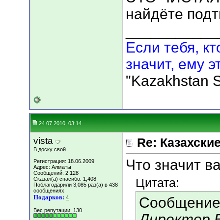
найдёте подт
___________
Если тебя, кт
значит, ему э
"Kazakhstan S
24.07.2010, 03:14
vista
Re: Казахские
В доску свой
Что значит в
Регистрация: 18.06.2009
Адрес: Алматы
Сообщений: 2,128
Сказал(а) спасибо: 1,408
Цитата:
Поблагодарили 3,085 раз(а) в 438
сообщениях
Подарков:
4
Сообщение
Вес репутации:
130
Директор 