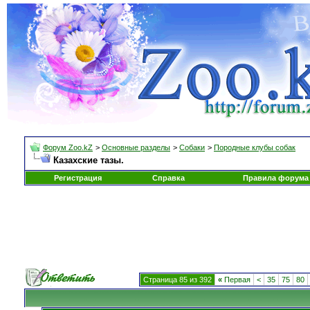
Форум Zoo.kZ
>
Основные разделы
>
Собаки
>
Породные клубы собак
Казахские тазы.
Регистрация
Справка
Правила форума
Страница 85 из 392
«
Первая
<
35
75
80