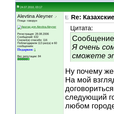
24.07.2010, 03:17
Alevtina Aleyner
Re: Казахские
Птица- говорун
Цитата:
Регистрация: 28.08.2006
Сообщение
Сообщений: 632
Сказал(а) спасибо: 116
Поблагодарили 113 раз(а) в 60
Я очень со
сообщениях
Подарков:
1
сможете э
Вес репутации:
84
Ну почему же
На мой взгля
договориться
следующий г
любом городе