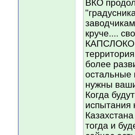
ВКО продол
"градусник
заводчиками
круче.... с
КАПСЛОКОМ,
территория 
более разв
остальные 
нужны ваш
Когда буду
испытания 
Казахстана
тогда и буд