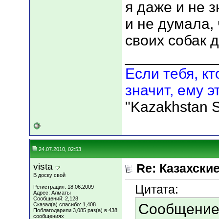
я даже и не з
и не думала,
своих собак д
___________
Если тебя, кт
значит, ему э
"Kazakhstan S
24.07.2010, 02:53
vista
Re: Казахские
В доску свой
Цитата:
Регистрация: 18.06.2009
Адрес: Алматы
Сообщений: 2,128
Сообщение
Сказал(а) спасибо: 1,408
Поблагодарили 3,085 раз(а) в 438
сообщениях