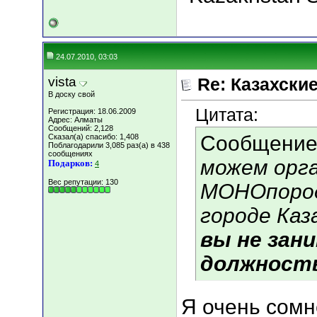
24.07.2010, 03:03
vista
Re: Казахские
В доску свой
Цитата:
Регистрация: 18.06.2009
Адрес: Алматы
Сообщений: 2,128
Сообщение
Сказал(а) спасибо: 1,408
Поблагодарили 3,085 раз(а) в 438
сообщениях
можем орг
Подарков:
4
Вес репутации:
130
МОНОпород
городе Каз
вы не зан
должност
Я очень сомн