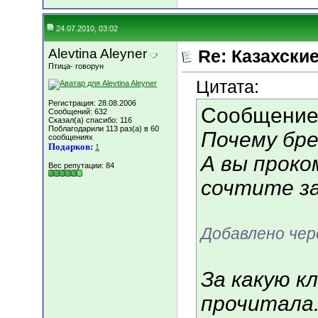
24.07.2010, 03:02
Alevtina Aleyner
Re: Казахские
Птица- говорун
Цитата:
Регистрация: 28.08.2006
Сообщение
Сообщений: 632
Сказал(а) спасибо: 116
Поблагодарили 113 раз(а) в 60
Почему бр
сообщениях
Подарков:
1
А вы проко
Вес репутации:
84
сочтите за
Добавлено чер
За какую к
прочитала