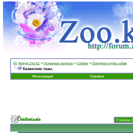
Форум Zoo.kZ
>
Основные разделы
>
Собаки
>
Породные клубы собак
Казахские тазы.
Регистрация
Справка
Страница 2