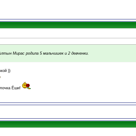
Алтын Мирас родила 5 мальчишек и 2 девченки.
кой ))
олочка Ёши!