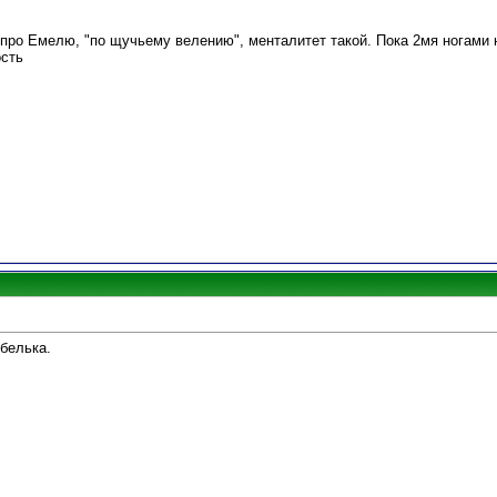
у про Емелю, "по щучьему велению", менталитет такой. Пока 2мя ногами 
ость
обелька.