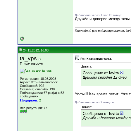
Добавлено через 1 час 15 минут
Дружба и доверие между тазы 
Последний раз редактировалось levit
24.11.2012, 16:03
ta_vps
Re: Казахские тазы.
Птица- говорун
Цитата:
Сообщение от
levita
Щенкам сегодня 12 дней.
Регистрация: 18.08.2008
Адрес: Усть-Каменогорск
Сообщений: 992
Сказал(а) спасибо: 138
Поблагодарили 67 раз(а) в 52
Ух-ты!!! Как время летит! Уже т
сообщениях
Подарков:
2
Добавлено через 2 минуты
Цитата:
Вес репутации:
77
Сообщение от
levita
Дружба и доверие между 