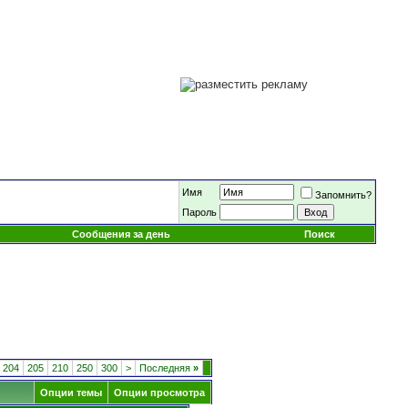
Имя
Запомнить?
Пароль
Сообщения за день
Поиск
204
205
210
250
300
>
Последняя
»
Опции темы
Опции просмотра