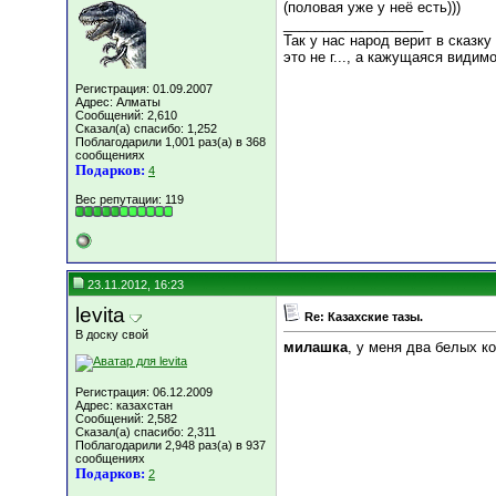
(половая уже у неё есть)))
__________________
Так у нас народ верит в сказк
это не г..., а кажущаяся видим
Регистрация: 01.09.2007
Адрес: Алматы
Сообщений: 2,610
Сказал(а) спасибо: 1,252
Поблагодарили 1,001 раз(а) в 368
сообщениях
Подарков:
4
Вес репутации:
119
23.11.2012, 16:23
levita
Re: Казахские тазы.
В доску свой
милашка
, у меня два белых к
Регистрация: 06.12.2009
Адрес: казахстан
Сообщений: 2,582
Сказал(а) спасибо: 2,311
Поблагодарили 2,948 раз(а) в 937
сообщениях
Подарков:
2