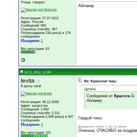
Птица- говорун
Айлакер
Регистрация: 27.07.2012
Адрес: Россия
Сообщений: 550
Сказал(а) спасибо: 367
Поблагодарили 236 раз(а) в 174
сообщениях
Подарков:
2
Вес репутации:
63
24.11.2012, 12:04
levita
Re: Казахские тазы.
В доску свой
Цитата:
Сообщение от
Красота
Айлакер
Регистрация: 06.12.2009
Адрес: казахстан
Сообщений: 2,582
Сказал(а) спасибо: 2,311
Поблагодарили 2,948 раз(а) в 937
Гордый тазы.
сообщениях
Подарков:
2
Добавлено через 1 час 11 минут
Оленька, СПАСИБО за поздрав
Вес репутации:
101