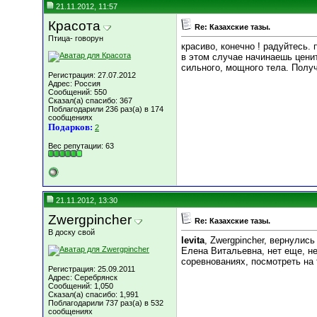
21.11.2012, 11:57
Красота
Re: Казахские тазы.
Птица- говорун
красиво, конечно ! радуйтесь. 
в этом случае начинаешь ценит
сильного, мощного тела. Полу
Регистрация: 27.07.2012
Адрес: Россия
Сообщений: 550
Сказал(а) спасибо: 367
Поблагодарили 236 раз(а) в 174
сообщениях
Подарков:
2
Вес репутации:
63
21.11.2012, 13:30
Zwergpincher
Re: Казахские тазы.
В доску свой
levita
, Zwergpincher, вернулис
Елена Витальевна, нет еще, не
соревнованиях, посмотреть на 
Регистрация: 25.09.2011
Адрес: Серебрянск
Сообщений: 1,050
Сказал(а) спасибо: 1,991
Поблагодарили 737 раз(а) в 532
сообщениях