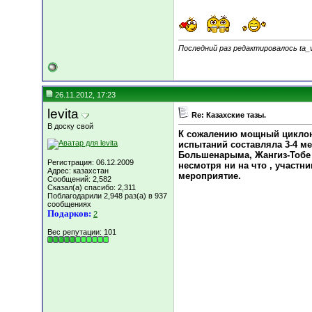
Последний раз редактировалось ta_v
26.11.2012, 17:23
levita
Re: Казахские тазы.
В доску свой
К сожалению мощный циклон 
испытаний составляла 3-4 м
Большенарыма, Жангиз-Тобе н
Регистрация: 06.12.2009
несмотря ни на что , участн
Адрес: казахстан
мероприятие.
Сообщений: 2,582
Сказал(а) спасибо: 2,311
Поблагодарили 2,948 раз(а) в 937
сообщениях
Подарков:
2
Вес репутации:
101