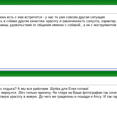
пока есть с кем встретится - у нас то уже совсем другая ситуация.
ь в собаке другие качества- красоту и законченность силуэта, характе
чаешь удовольствие от общения именно с собакой., а не с инструментом
ь с отдыха? А мы все работаем. Шубка для Елки готова!
 вернулся. 26го только прилечу, Но глядя на Ваши фотографии так хоче
такую красоту в живую. До чего же грациозны и лошади и Алсу. И так г