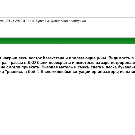
ps; 24.11.2012 в
16:06
. Причина: Добавлено сообщение
накрыл весь восток Казахстана и прилегающие р-ны. Видимость в
етра. Трассы в ВКО были перекрыты и некотоые из зарегистрировав
е смогли приехать .Низовая метель и смесь снега и песка буквальн
ики "рвались в бой ". В сложившейся ситуации организаторы испыт