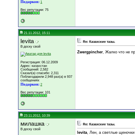
Подарков:
1
Вес репутации:
75
21.11.2012, 15:11
levita
Re: Казахские тазы.
В доску свой
Zwergpincher
, Жалко что не п
Регистрация: 06.12.2009
Адрес: казахстан
Сообщений: 2,582
Сказал(а) спасибо: 2,311
Поблагодарили 2,948 раз(а) в 937
сообщениях
Подарков:
2
Вес репутации:
101
23.11.2012, 10:39
милашка
Re: Казахские тазы.
В доску свой
levita
, Лен, а светлые щеночк