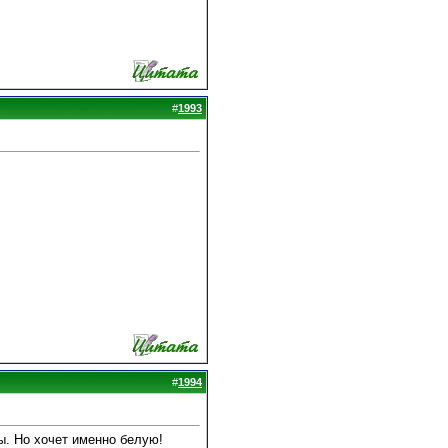
#
1993
#
1994
ы. Но хочет именно белую!