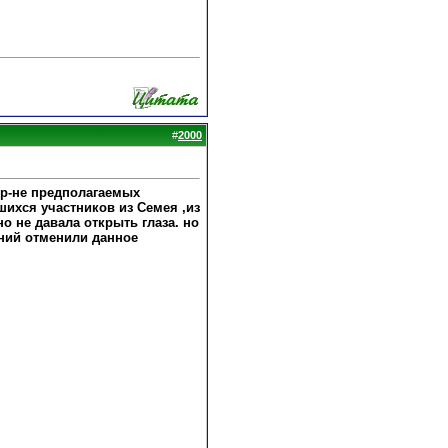
#
2000
 р-не предполагаемых
шихся участников из Семея ,из
о не давала открыть глаза. но
аний отменили данное