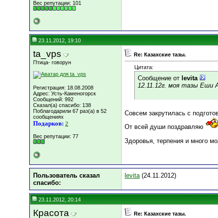
Вес репутации:
101
23.11.2012, 19:10
ta_vps
Re: Казахские тазы.
Птица- говорун
Цитата:
Сообщение от
levita
12.11.12г. моя тазы Еши 
Регистрация: 18.08.2008
Адрес: Усть-Каменогорск
Сообщений: 992
Сказал(а) спасибо: 138
Поблагодарили 67 раз(а) в 52
Совсем закрутилась с подготов
сообщениях
Подарков:
2
От всей души поздравляю
Вес репутации:
77
Здоровья, терпения и много м
Пользователь сказал
levita
(24.11.2012)
cпасибо:
23.11.2012, 20:14
Красота
Re: Казахские тазы.