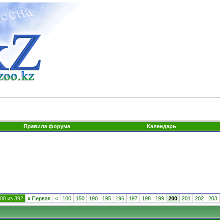
Правила форума
Календарь
00 из 392
«
Первая
<
100
150
190
195
196
197
198
199
200
201
202
203