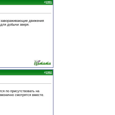
#
1991
р, завораживающие движения
 для добычи зверя.
#
1992
тся по присутствовать на
армонично смотрятся вместе.