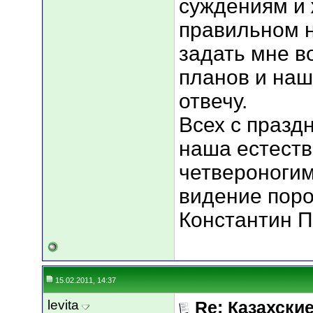
суждениям и 
правильном 
задать мне в
планов и наш
отвечу.
Всех с празд
наша естест
четвероногим
видение поро
Константин 
15.02.2011, 14:37
levita
Re: Казахские