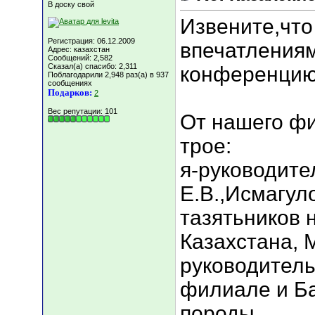
В доску свой
Извените,что
Регистрация: 06.12.2009
впечатлениям
Адрес: казахстан
Сообщений: 2,582
Сказал(а) спасибо: 2,311
конференцию
Поблагодарили 2,948 раз(а) в 937
сообщениях
Подарков:
2
Вес репутации:
101
От нашего ф
трое:
я-руководит
Е.В.,Исмагул
тазятьников 
Казахстана, 
руководитель
филиале и Ба
породы.