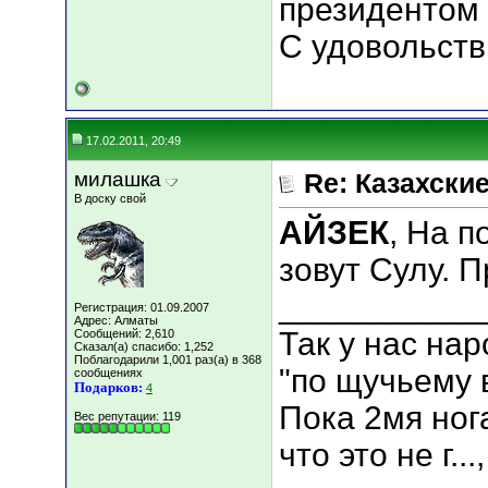
президентом
С удовольств
17.02.2011, 20:49
милашка
Re: Казахские
В доску свой
АЙЗЕК
, На 
зовут Сулу. 
___________
Регистрация: 01.09.2007
Адрес: Алматы
Так у нас нар
Сообщений: 2,610
Сказал(а) спасибо: 1,252
Поблагодарили 1,001 раз(а) в 368
"по щучьему 
сообщениях
Подарков:
4
Пока 2мя ног
Вес репутации:
119
что это не г.