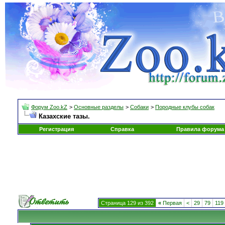
Форум Zoo.kZ
>
Основные разделы
>
Собаки
>
Породные клубы собак
Казахские тазы.
Регистрация
Справка
Правила форума
Страница 129 из 392
«
Первая
<
29
79
119