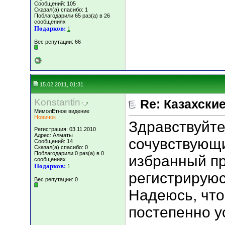
Сообщений: 105
Сказал(а) спасибо: 1
Поблагодарили 65 раз(а) в 26
сообщениях
Подарков:
1
Вес репутации:
66
15.02.2011, 01:31
Konstantin
Re: Казахские
МимолЕтное видение
Новичок
Здравствуйте
Регистрация: 03.11.2010
Адрес: Алматы
сочувствующи
Сообщений: 14
Сказал(а) спасибо: 0
Поблагодарили 0 раз(а) в 0
избранный пр
сообщениях
Подарков:
1
регистрируюс
Вес репутации:
0
Надеюсь, что
постепенно у