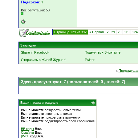
Подарков:
1
Вес репутации:
58
Страница 129 из 392
«
Первая
<
29
79
119
124
Закладки
Share in Facebook
Поделиться ВКонтакте
Отправить в Живой Журнал!
Twitter
«
Предыдущая
Здесь присутствуют: 7
(пользователей: 0 , гостей: 7)
Ваши права в разделе
Вы
не можете
создавать новые темы
Вы
не можете
отвечать в темах
Вы
не можете
прикреплять вложения
Вы
не можете
редактировать свои сообщения
BB коды
Вкл.
Смайлы
Вкл.
[IMG]
код
Вкл.