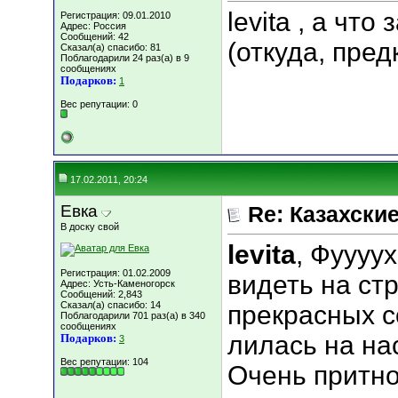
levita , а чт
Регистрация: 09.01.2010
Адрес: Россия
Сообщений: 42
(откуда, пред
Сказал(а) спасибо: 81
Поблагодарили 24 раз(а) в 9
сообщениях
Подарков:
1
Вес репутации:
0
17.02.2011, 20:24
Евка
Re: Казахские
В доску свой
levita
, Фуууу
Регистрация: 01.02.2009
видеть на ст
Адрес: Усть-Каменогорск
Сообщений: 2,843
Сказал(а) спасибо: 14
прекрасных с
Поблагодарили 701 раз(а) в 340
сообщениях
лилась на нас
Подарков:
3
Вес репутации:
104
Очень притно