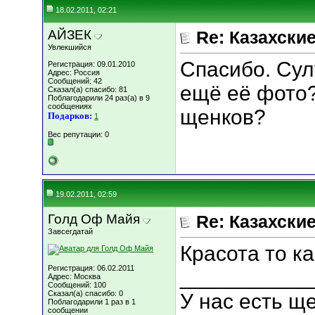
18.02.2011, 02:21
АЙЗЕК
Re: Казахские
Увлекшийся
Спасибо. Сул
Регистрация: 09.01.2010
Адрес: Россия
Сообщений: 42
ещё её фото?
Сказал(а) спасибо: 81
Поблагодарили 24 раз(а) в 9
сообщениях
щенков?
Подарков:
1
Вес репутации:
0
19.02.2011, 02:59
Голд Оф Майя
Re: Казахские
Завсегдатай
Красота то ка
Регистрация: 06.02.2011
___________
Адрес: Москва
Сообщений: 100
Сказал(а) спасибо: 0
У нас есть ще
Поблагодарили 1 раз в 1
сообщении