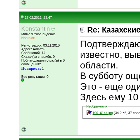
17.02.2011, 23:47
Konstantin
Re: Казахские
МимолЕтное видение
Новичок
Подтверждаю 
Регистрация: 03.11.2010
Адрес: Алматы
известно, вы
Сообщений: 14
Сказал(а) спасибо: 0
Поблагодарили 0 раз(а) в 0
области.
сообщениях
Подарков:
1
В субботу ощ
Вес репутации:
0
Это - еще од
Здесь ему 10
Изображения
100_6144.jpg
(34.2 Кб, 37 про