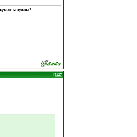
документы нужны?
#
1137