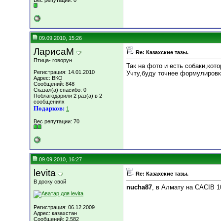
Вес репутации:
0
09.09.2010, 15:26
ЛарисаМ
Re: Казахские тазы.
Птица- говорун
Так на фото и есть собаки,кото
Регистрация: 14.01.2010
Учту,буду точнее формулировку
Адрес: ВКО
Сообщений: 848
Сказал(а) спасибо: 0
Поблагодарили 2 раз(а) в 2
сообщениях
Подарков:
1
Вес репутации:
70
09.09.2010, 16:27
levita
Re: Казахские тазы.
В доску свой
nucha87
, в Алмату на CACIB 1
Регистрация: 06.12.2009
Адрес: казахстан
Сообщений: 2,582