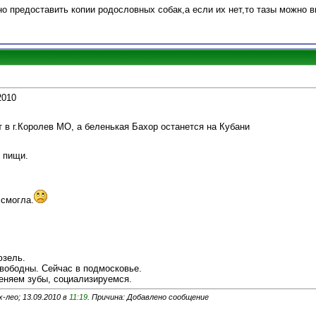
но предоставить копии родословных собак,а если их нет,то тазы можно в
2010
 в г.Королев МО, а беленькая Бахор останется на Кубани
 пищи.
 смогла.
юзель.
вободны. Сейчас в подмосковье.
еняем зубы, социализируемся.
-лео; 13.09.2010 в
11:19
. Причина: Добавлено сообщение