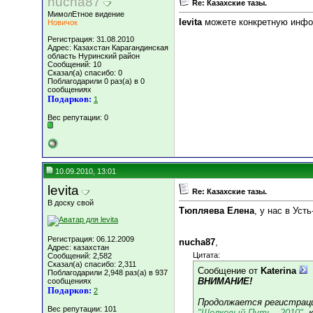
nucha87
Re: Казахские тазы.
МимолЕтное видение
levita
можете конкретную информ
Новичок
Регистрация: 31.08.2010
Адрес: Казахстан Карагандинская
область Нуринский район
Сообщений: 10
Сказал(а) спасибо: 0
Поблагодарили 0 раз(а) в 0
сообщениях
Подарков:
1
Вес репутации:
0
10.09.2010, 13:01
levita
Re: Казахские тазы.
В доску свой
Тюпляева Елена
, у нас в Ус
Регистрация: 06.12.2009
nucha87
,
Адрес: казахстан
Цитата:
Сообщений: 2,582
Сказал(а) спасибо: 2,311
Сообщение от
Katerina
Поблагодарили 2,948 раз(а) в 937
ВНИМАНИЕ!
сообщениях
Подарков:
2
Продолжается регистраци
Вес репутации:
101
"Шелковый Путь - 2010"
,