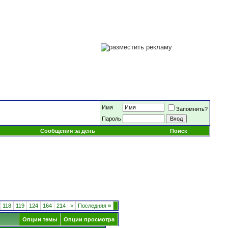
Имя
Запомнить?
Пароль
Сообщения за день
Поиск
118
119
124
164
214
>
Последняя
»
Опции темы
Опции просмотра