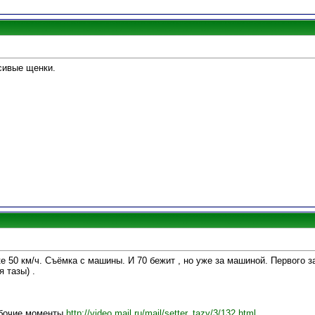
асивые щенки.
е 50 км/ч. Съёмка с машины. И 70 бежит , но уже за машиной. Первого з
 тазы) .
,
абочие моменты
http://video.mail.ru/mail/setter_tazy/3/132.html