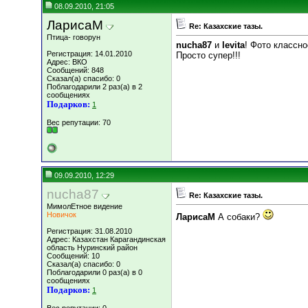
08.09.2010, 21:05
ЛарисаМ
Re: Казахские тазы.
Птица- говорун
nucha87
и
levita
! Фото классное
Регистрация: 14.01.2010
Просто супер!!!
Адрес: ВКО
Сообщений: 848
Сказал(а) спасибо: 0
Поблагодарили 2 раз(а) в 2
сообщениях
Подарков:
1
Вес репутации:
70
09.09.2010, 12:29
nucha87
Re: Казахские тазы.
МимолЕтное видение
Новичок
ЛарисаМ
А собаки?
Регистрация: 31.08.2010
Адрес: Казахстан Карагандинская
область Нуринский район
Сообщений: 10
Сказал(а) спасибо: 0
Поблагодарили 0 раз(а) в 0
сообщениях
Подарков:
1