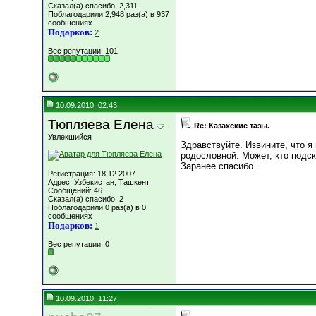
Сказал(а) спасибо: 2,311
Поблагодарили 2,948 раз(а) в 937
сообщениях
Подарков:
2
Вес репутации:
101
10.09.2010, 02:43
Тюпляева Елена
Re: Казахские тазы.
Увлекшийся
Здравствуйте. Извините, что я
родословной. Может, кто подск
Заранее спасибо.
Регистрация: 18.12.2007
Адрес: Узбекистан, Ташкент
Сообщений: 46
Сказал(а) спасибо: 2
Поблагодарили 0 раз(а) в 0
сообщениях
Подарков:
1
Вес репутации:
0
10.09.2010, 11:27