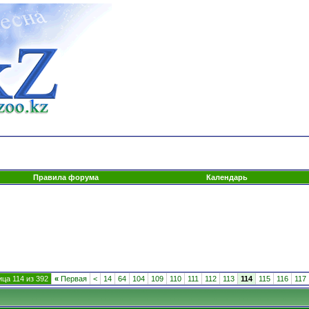
Правила форума
Календарь
ца 114 из 392
«
Первая
<
14
64
104
109
110
111
112
113
114
115
116
117