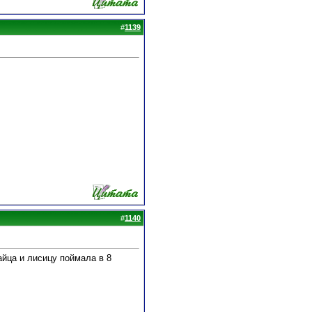
#
1139
#
1140
айца и лисицу поймала в 8