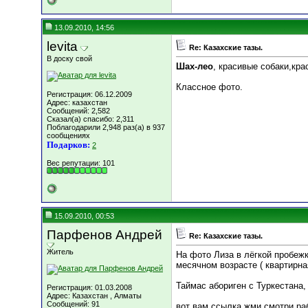
13.09.2010, 14:56
levita
Re: Казахские тазы.
В доску свой
Шах-лео
, красивые собаки,кр
Классное фото.
Регистрация: 06.12.2009
Адрес: казахстан
Сообщений: 2,582
Сказал(а) спасибо: 2,311
Поблагодарили 2,948 раз(а) в 937
сообщениях
Подарков:
2
Вес репутации:
101
15.09.2010, 00:53
Парфенов Андрей
Re: Казахские тазы.
Житель
На фото Лиза в лёгкой пробежк
месячном возрасте ( квартирная
Таймас абориген с Туркестана
Регистрация: 01.03.2008
Адрес: Казахстан , Алматы
Сообщений: 91
вот вам ссылка жми смотри р