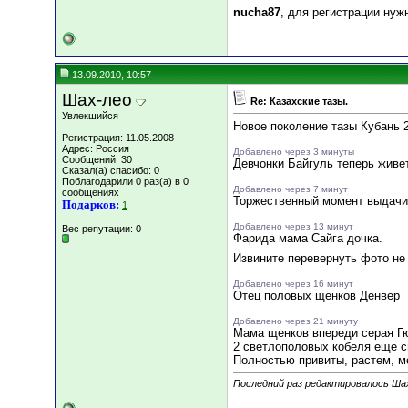
nucha87
, для регистрации нуж
13.09.2010, 10:57
Шах-лео
Re: Казахские тазы.
Увлекшийся
Новое поколение тазы Кубань 
Регистрация: 11.05.2008
Адрес: Россия
Добавлено через 3 минуты
Сообщений: 30
Девчонки Байгуль теперь живет
Сказал(а) спасибо: 0
Поблагодарили 0 раз(а) в 0
Добавлено через 7 минут
сообщениях
Торжественный момент выдачи
Подарков:
1
Добавлено через 13 минут
Вес репутации:
0
Фарида мама Сайга дочка.
Извините перевернуть фото не
Добавлено через 16 минут
Отец половых щенков Денвер
Добавлено через 21 минуту
Мама щенков впереди серая Г
2 светлополовых кобеля еще с
Полностью привиты, растем, м
Последний раз редактировалось Шах