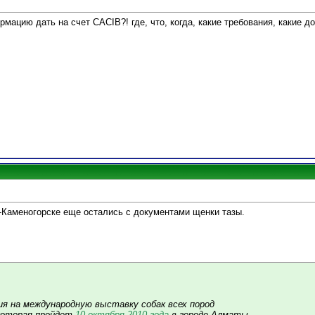
ацию дать на счет CACIB?! где, что, когда, какие требования, какие 
ть-Каменогорске еще остались с документами щенки тазы.
я на международную выставку собак всех пород
 которая пройдет
10 октября 2010 года
в городе Алматы.