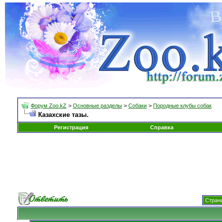
Форум Zoo.kZ
>
Основные разделы
>
Собаки
>
Породные клубы собак
Казахские тазы.
Регистрация
Справка
Страни