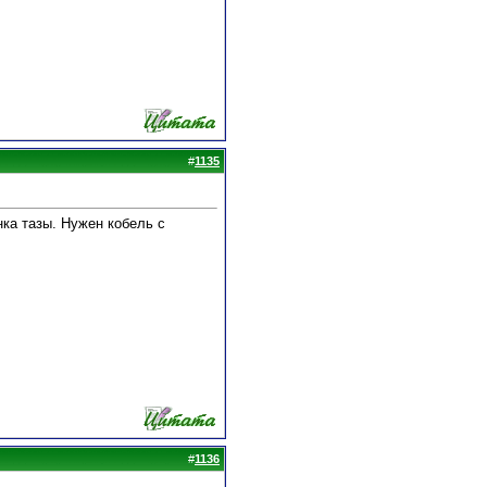
#
1135
нка тазы. Нужен кобель с
#
1136