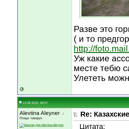
Разве это го
( и то предго
http://foto.mai
Уж какие асс
месте тебю с
Улететь можн
13.08.2010, 08:57
Alevtina Aleyner
Re: Казахские
Птица- говорун
Цитата: