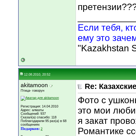
претензии??
___________
Если тебя, кт
ему это зачем
"Kazakhstan S
12.08.2010, 20:52
akitamoon
Re: Казахские
Птица- говорун
Фото с ушко
Регистрация: 14.04.2010
это мои люб
Адрес: алматы
Сообщений: 937
Сказал(а) спасибо: 118
я закат пров
Поблагодарили 95 раз(а) в 68
сообщениях
Романтике сс
Подарков:
2