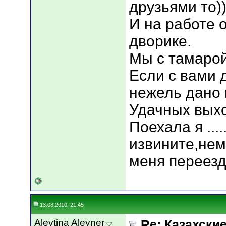
друзьями то))
И на работе 
дворике.
Мы с тамарой
Если с вами да
нежель дано 
Удачных вых
Поехала я ....
извините,нем
меня переезд
13.08.2010, 21:45
Alevtina Aleyner
Re: Казахские