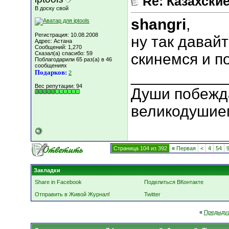
Re: Казахские
В доску свой
shangri
,
Регистрация: 10.08.2008
ну так давай
Адрес: Астана
Сообщений: 1,270
Сказал(а) спасибо: 59
скинемся и п
Поблагодарили 65 раз(а) в 46
сообщениях
___________
Подарков:
2
Вес репутации:
94
Души побежд
великодушие
Страница 104 из 392
«
Первая
<
4
54
Закладки
Share in Facebook
Поделиться ВКонтакте
Отправить в Живой Журнал!
Twitter
«
Предыду