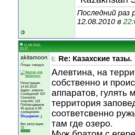
Последний раз р
12.08.2010 в
22:
12.08.2010,
23:17
akitamoon
Re: Казахские тазы.
Птица- говорун
Алевтина, на терри
собственно и проис
Регистрация:
14.04.2010
аппаратов, гулять 
Адрес: алматы
Сообщений: 937
Сказал(а)
территория заповед
спасибо: 118
Поблагодарили
95 раз(а) в 68
соответсвенно ружь
сообщениях
Подарков:
2
там где озеро.
Вес репутации:
72
Муж братом с егер