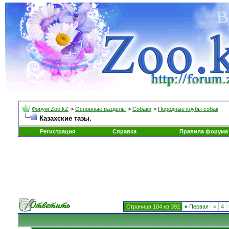
Форум Zoo.kZ
>
Основные разделы
>
Собаки
>
Породные клубы собак
Казахские тазы.
Регистрация
Справка
Правила форума
Страница 104 из 392
«
Первая
<
4