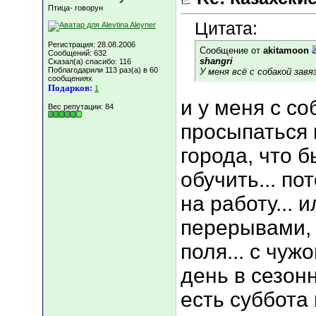
Птица- говорун
Цитата:
Регистрация: 28.08.2006
Сообщение от
akitamoon
Сообщений: 632
shangri
Сказал(а) спасибо: 116
Поблагодарили 113 раз(а) в 60
У меня всё с собакой завяз
сообщениях
Подарков:
1
и у меня с со
Вес репутации:
84
просыпаться в
города, что 
обучить... по
на работу... 
перерывами, д
поля... с чуж
день в сезонн
есть суббота 