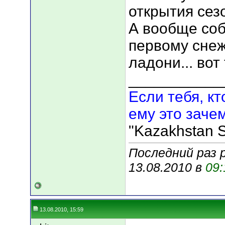
открытия сезо
А вообще соб
первому снежо
ладони... вот
___________
Если тебя, кт
ему это зачем
"Kazakhstan S
Последний раз р
13.08.2010 в
09:
13.08.2010, 15:59