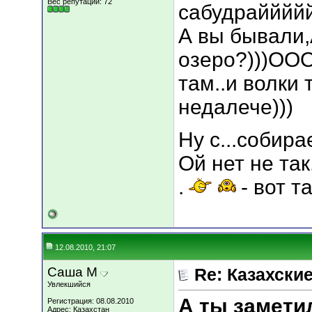
Вес репутации:
72
сабудрайййй
А вы бывали,
озеро?)))ООО
там..и волки т
недалече)))
Ну с...собирае
Ой нет не так.
.
- вот та
12.08.2010, 21:07
Саша М
Re: Казахские
Увлекшийся
А ты замети
Регистрация: 08.08.2010
Адрес: Казахстан