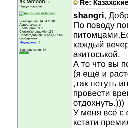
akitamoon
Re: Казахские
Птица- говорун
shangri
, Доб
Регистрация: 14.04.2010
По поводу по
Адрес: алматы
Сообщений: 937
Сказал(а) спасибо: 118
питомцами.Ес
Поблагодарили 95 раз(а) в 68
сообщениях
каждый вечер
Подарков:
2
Вес репутации:
72
акитоськой.
А то что вы 
(я ещё и рас
,так нетуть и
провести вре
отдохнуть.)))
У меня всё с 
кстати преми