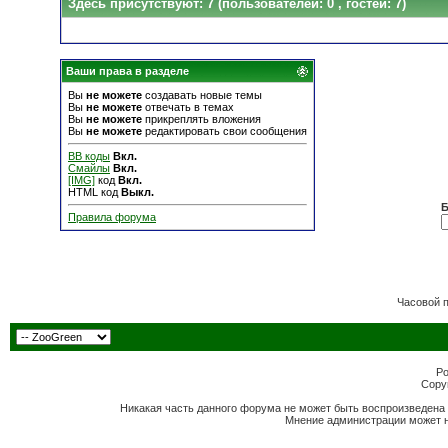
Здесь присутствуют: 7
(пользователей: 0 , гостей: 7)
Ваши права в разделе
Вы
не можете
создавать новые темы
Вы
не можете
отвечать в темах
Вы
не можете
прикреплять вложения
Вы
не можете
редактировать свои сообщения
BB коды
Вкл.
Смайлы
Вкл.
[IMG]
код
Вкл.
HTML код
Выкл.
Б
Правила форума
Часовой 
Po
Copyr
Никакая часть данного форума не может быть воспроизведена 
Мнение администрации может н