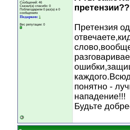
Сообщений: 46
претензии???
Сказал(а) спасибо: 0
Поблагодарили 0 раз(а) в 0
сообщениях
Подарков:
1
Претензия од
Вес репутации:
0
отвечаете,ки
слово,вообще
разговаривае
ошибки,защищ
каждого.Всюд
понятно - лу
нападение!!!
Будьте добрее