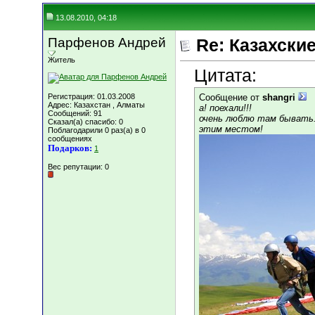
13.08.2010, 04:18
Парфенов Андрей
Re: Казахские
Житель
Цитата:
Регистрация: 01.03.2008
Сообщение от
shangri
Адрес: Казахстан , Алматы
а! поехали!!!
Сообщений: 91
очень люблю там бывать..
Сказал(а) спасибо: 0
этим местом!
Поблагодарили 0 раз(а) в 0
сообщениях
Подарков:
1
Вес репутации:
0