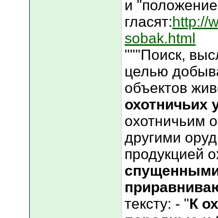
и "положение
гласят:
http://
sobak.html
"""Поиск, вы
целью добыв
объектов жив
охотничьих 
охотничьим 
другими оруд
продукцией о
спущенными
приравниваю
тексту: - "
К о