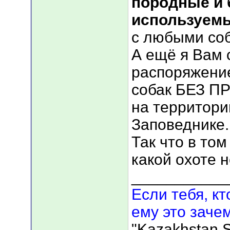
породные и 
используемы
с любыми соб
А ещё я Вам 
распоряжение
собак БЕЗ 
на территории
Заповеднике.
Так что в том
какой охоте н
___________
Если тебя, кт
ему это зачем
"Kazakhstan S