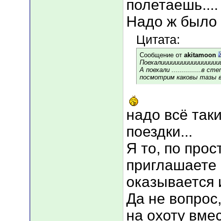
полетаешь....
Надо ж было у
Цитата:
Сообщение от
akitamoon
Поехалиииииииииииииииии
А поехали ...............в ст
посмотрим каковы тазы в
надо всё так
поездки...
Я то, по про
приглашаете 
оказывается 
Да не вопрос
на охоту вме