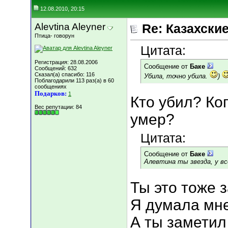
12.08.2010, 20:15
Alevtina Aleyner
Re: Казахские
Птица- говорун
Цитата:
Регистрация: 28.08.2006
Сообщение от
Баке
Сообщений: 632
Сказал(а) спасибо: 116
Убила, точно убила.
)
Поблагодарили 113 раз(а) в 60
сообщениях
Подарков:
1
Кто убил? Ко
Вес репутации:
84
умер?
Цитата:
Сообщение от
Баке
Алевтина ты звезда, у вс
Ты это тоже 
Я думала мне 
А ты заметил