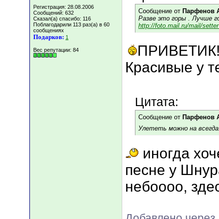
Регистрация: 28.08.2006
Сообщение от
Парфенов 
Сообщений: 632
Разве это горы . Лучше г
Сказал(а) спасибо: 116
Поблагодарили 113 раз(а) в 60
http://foto.mail.ru/mail/sett
сообщениях
Подарков:
1
ПРИВЕТИК
Вес репутации:
84
Красивые у те
Цитата:
Сообщение от
Парфенов 
Улететь можно на всегда
иногда хоче
песне у Шнура
небоооо, зде
Добавлено через 