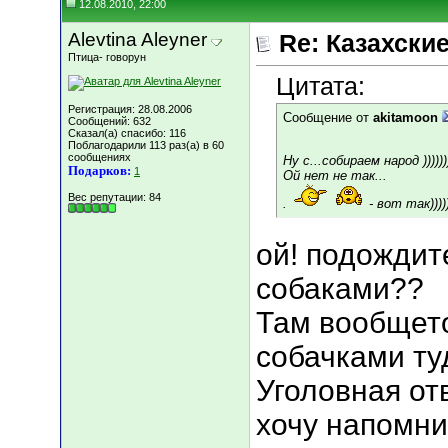
12.08.2010, 22:00
Alevtina Aleyner
Re: Казахские
Птица- говорун
Цитата:
Регистрация: 28.08.2006
Сообщение от
akitamoon
Сообщений: 632
Сказал(а) спасибо: 116
Поблагодарили 113 раз(а) в 60
сообщениях
Ну с...собираем народ ))))))))
Подарков:
1
Ой нет не так...
Вес репутации:
84
.
- вот так)))))
ой! подождит
собаками??
Там вообщето
собачками туд
Уголовная от
хочу напомни