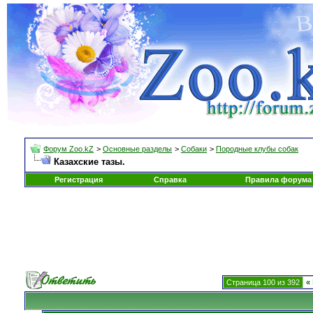
Форум Zoo.kZ
>
Основные разделы
>
Собаки
>
Породные клубы собак
Казахские тазы.
Регистрация
Справка
Правила форума
Страница 100 из 392
«