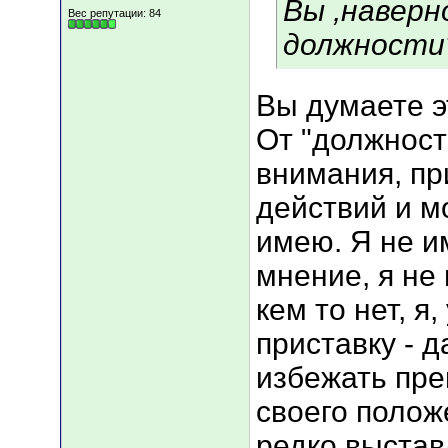
Вы ,наверн
Вес репутации:
84
должности
Вы думаете э
От "должност
внимания, пр
действий и м
имею. Я не и
мнение, я не 
кем то нет, 
приставку - д
избежать пре
своего полож
редко выстав