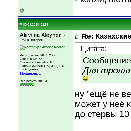
09.08.2010, 21:58
Alevtina Aleyner
Re: Казахские
Птица- говорун
Цитата:
Регистрация: 28.08.2006
Сообщение
Сообщений: 632
Сказал(а) спасибо: 116
Поблагодарили 113 раз(а) в 60
Для тролля
сообщениях
Подарков:
1
Вес репутации:
84
ну "ещё не в
может у неё к
до стервы 10 