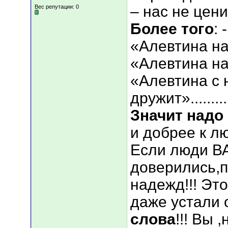
– нас не цени
Вес репутации:
0
Более того
:
«Алевтина на
«Алевтина на 
«Алевтина с 
дружит».........
Значит надо
и добрее к лю
Если люди ВА
доверились,п
надежд!!! Эт
даже устали 
слова
!!! Вы 