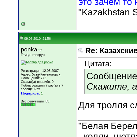
это зачем то 
"Kazakhstan S
09.08.2010, 21:56
ponka
Re: Казахские
Птица- говорун
Цитата:
Регистрация: 12.05.2007
Сообщение
Адрес: Усть-Каменогорск
Сообщений: 772
Сказал(а) спасибо: 0
Скажите, а
Поблагодарили 7 раз(а) в 7
сообщениях
Подарков:
1
Вес репутации:
83
Для тролля с
___________
"Белая Берел
- колли, шот