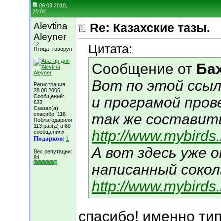
09.08.2010,
20:04
Alevtina
Re: Казахские тазы.
Aleyner
Цитата:
Птица- говорун
Сообщение от
Ба
Вот по этой ссыл
Регистрация:
28.08.2006
Сообщений:
и програмой пров
632
Сказал(а)
спасибо: 116
так же составить
Поблагодарили
113 раз(а) в 60
http://www.mybirds
сообщениях
Подарков:
1
А вот здесь уже 
Вес репутации:
84
написанный сокол
http://www.mybirds
спасибо! именно тип