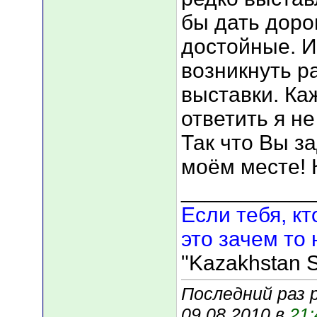
бы дать дорог
достойные. И
возникнуть р
выставки. Ка
ответить я н
Так что Вы за
моём месте! 
___________
Если тебя, кт
это зачем то 
"Kazakhstan S
Последний раз р
09.08.2010 в
21: