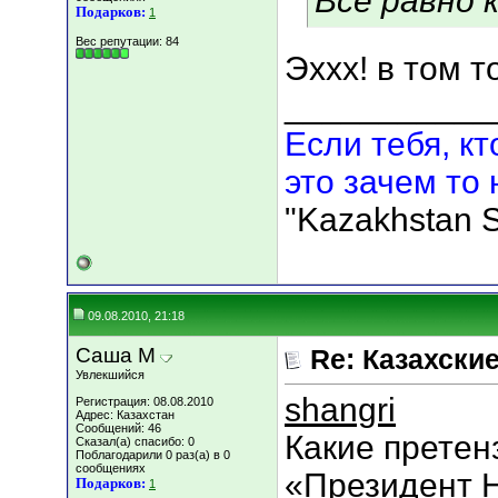
Всё равно к
Подарков:
1
Вес репутации:
84
Эххх! в том т
___________
Если тебя, кт
это зачем то 
"Kazakhstan S
09.08.2010, 21:18
Саша М
Re: Казахские
Увлекшийся
shangri
Регистрация: 08.08.2010
Адрес: Казахстан
Сообщений: 46
Какие претен
Сказал(а) спасибо: 0
Поблагодарили 0 раз(а) в 0
сообщениях
«Президент Н
Подарков:
1