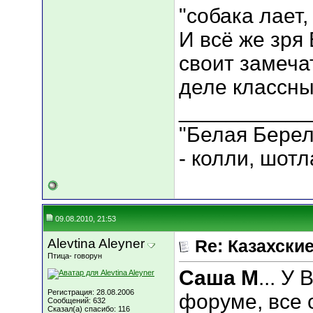
"собака лает,
И всё же зря
своит замеча
деле классные
___________
"Белая Берел
- колли, шот
09.08.2010, 21:53
Alevtina Aleyner
Re: Казахские
Птица- говорун
Саша М
... У
Регистрация: 28.08.2006
форуме, все 
Сообщений: 632
Сказал(а) спасибо: 116