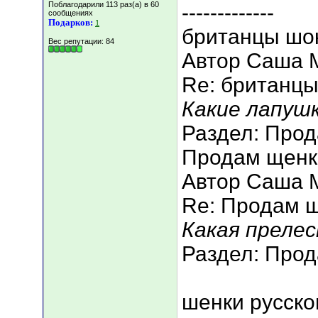
Поблагодарили 113 раз(а) в 60
-------------
сообщениях
Подарков:
1
британцы шо
Вес репутации:
84
Автор Саша 
Re: британц
Какие лапушк
Раздел: Прод
Продам щенк
Автор Саша 
Re: Продам щ
Какая прелес
Раздел: Прод
шенки русско