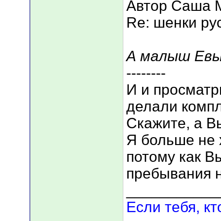
Автор Саша 
Re: шенки ру
А малыш Евы
--------
И и просматр
делали комп
Скажите, а В
Я больше не 
потому как В
пребывания н
___________
Если тебя, кт