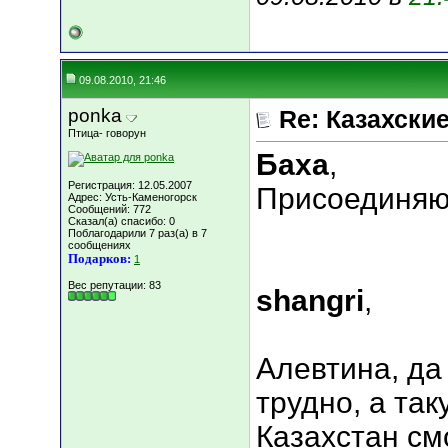
09.08.2010, 21:46
ponka
Re: Казахские
Птица- говорун
Баха
,
Регистрация: 12.05.2007
Присоединяю
Адрес: Усть-Каменогорск
Сообщений: 772
Сказал(а) спасибо: 0
Поблагодарили 7 раз(а) в 7
сообщениях
Подарков:
1
Вес репутации:
83
shangri
,
Алевтина, да
трудно, а так
Казахстан см