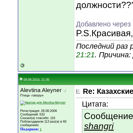
должности??
Добавлено через
P.S.Красивая,
Последний раз 
21:21
. Причина
09.08.2010, 21:35
Alevtina Aleyner
Re: Казахские
Птица- говорун
Цитата:
Регистрация: 28.08.2006
Сообщение
Сообщений: 632
Сказал(а) спасибо: 116
Поблагодарили 113 раз(а) в 60
shangri
сообщениях
Подарков:
1