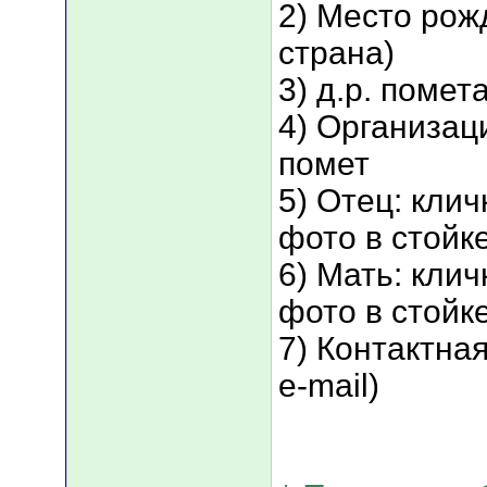
2) Место рож
страна)
3) д.р. помет
4) Организац
помет
5) Отец: клич
фото в стойк
6) Мать: клич
фото в стойк
7) Контактна
e-mail)