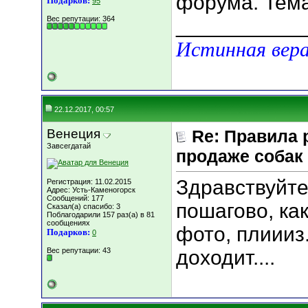
форума. Тема
Подарков:
95
Вес репутации:
364
___________
Истинная вера
22.12.2017, 00:57
Венеция
Re: Правила
Завсегдатай
продаже собак
Здрaвствуйте
Регистрация: 11.02.2015
Адрес: Усть-Каменогорск
Сообщений: 177
пошaгово, кa
Сказал(а) спасибо: 3
Поблагодарили 157 раз(а) в 81
сообщениях
фото, плиииз
Подарков:
0
Вес репутации:
43
доходит....