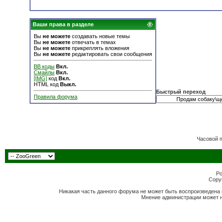
Ваши права в разделе
Вы
не можете
создавать новые темы
Вы
не можете
отвечать в темах
Вы
не можете
прикреплять вложения
Вы
не можете
редактировать свои сообщения
BB коды
Вкл.
Смайлы
Вкл.
[IMG]
код
Вкл.
HTML код
Выкл.
Быстрый переход
Правила форума
Часовой 
Po
Copyr
Никакая часть данного форума не может быть воспроизведена 
Мнение администрации может н