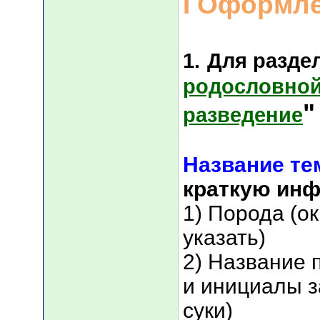
I Оформл
1.
Для разде
родословной
"
разведение
Название т
краткую ин
1) Порода (о
указать)
2) Название 
и инициалы з
суки)