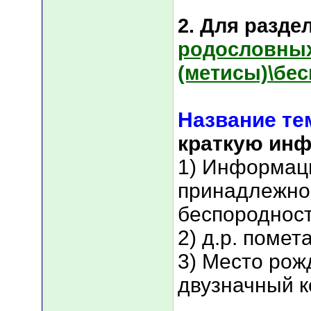
2. Для раздел
родословны
(метисы)\бе
Название т
краткую ин
1) Информац
принадлежнос
беспороднос
2) д.р. помет
3) Место рож
двузначный к