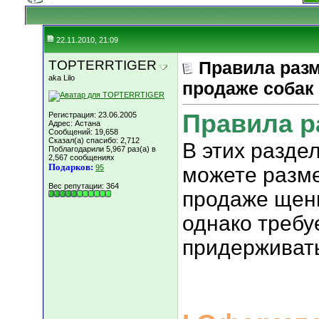
22.11.2010, 21:09
TOPTERRTIGER
Правила раз
aka Lilo
продаже собак
Правила р
Регистрация: 23.06.2005
Адрес: Астана
Сообщений: 19,658
Сказал(а) спасибо: 2,712
В этих разде
Поблагодарили 5,967 раз(а) в
2,567 сообщениях
Подарков:
95
можете разм
Вес репутации:
364
продаже щенк
однако требу
придерживат