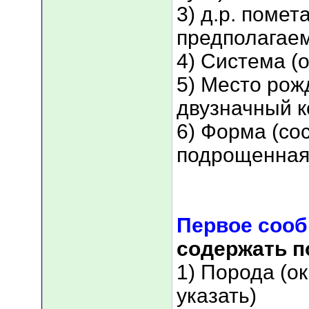
3) д.р. помет
предполагае
4) Система (
5) Место рож
двузначный к
6) Форма (со
подрощенная 
Первое соо
содержать 
1) Порода (о
указать)