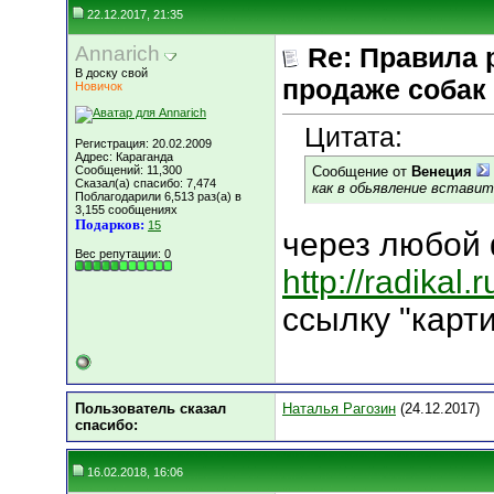
22.12.2017, 21:35
Annarich
Re: Правила
В доску свой
продаже собак
Новичок
Цитата:
Регистрация: 20.02.2009
Адрес: Караганда
Сообщений: 11,300
Сообщение от
Венеция
Сказал(а) спасибо: 7,474
кaк в обьявление встaвит
Поблагодарили 6,513 раз(а) в
3,155 сообщениях
Подарков:
15
через любой 
Вес репутации:
0
http://radikal.r
ссылку "карти
Пользователь сказал
Наталья Рагозин
(24.12.2017)
cпасибо:
16.02.2018, 16:06