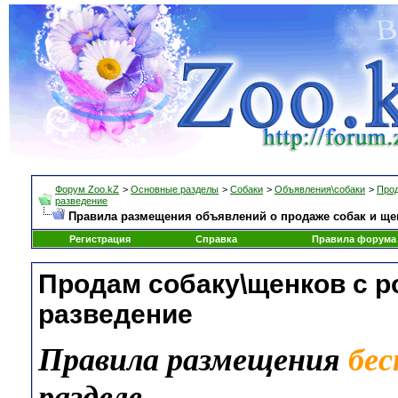
Форум Zoo.kZ
>
Основные разделы
>
Собаки
>
Объявления\собаки
>
Прод
разведение
Правила размещения объявлений о продаже собак и ще
Регистрация
Справка
Правила форума
Продам собаку\щенков с 
разведение
Правила размещения
бе
разделе