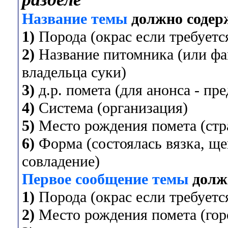
Название темы
должно содер
1)
Порода (окрас если требуется
2)
Название питомника (или фа
владельца суки)
3)
д.р. помета (для анонса - пр
4)
Система (организация)
5)
Место рождения помета (стра
6)
Форма (состоялась вязка, ще
совладение)
Первое сообщение темы
долж
1)
Порода (окрас если требуется
2)
Место рождения помета (горо