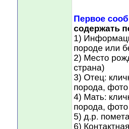
Первое соо
содержать 
1) Информаци
породе или б
2) Место рож
страна)
3) Отец: кли
порода, фото
4) Мать: кли
порода, фото
5) д.р. помет
6) Контактна