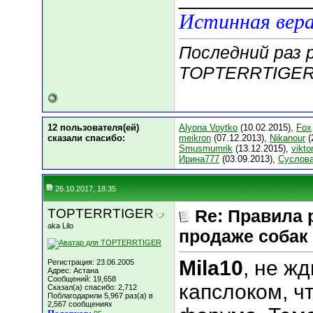
Истинная вера
Последний раз 
TOPTERRTIGER;
12 пользователя(ей)
Alyona Voytko
(10.02.2015),
Fox
сказали cпасибо:
meikron
(07.12.2013),
Nikanour
(
Smusmumrik
(13.12.2015),
vikto
Ирина777
(03.09.2013),
Суслова
26.10.2017, 18:35
TOPTERRTIGER
Re: Правила
aka Lilo
продаже собак
Mila10
, не ж
Регистрация: 23.06.2005
Адрес: Астана
Сообщений: 19,658
капслоком, ч
Сказал(а) спасибо: 2,712
Поблагодарили 5,967 раз(а) в
2,567 сообщениях