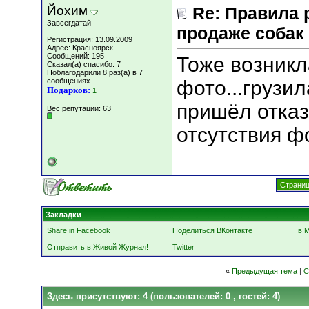
Йохим
Re: Правила
Завсегдатай
продаже собак
Регистрация: 13.09.2009
Адрес: Красноярск
Сообщений: 195
Тоже возникл
Сказал(а) спасибо: 7
Поблагодарили 8 раз(а) в 7
сообщениях
фото...грузи
Подарков:
1
пришёл отказ
Вес репутации:
63
отсутствия ф
Страниц
Закладки
Share in Facebook
Поделиться ВКонтакте
в 
Отправить в Живой Журнал!
Twitter
«
Предыдущая тема
|
С
Здесь присутствуют: 4
(пользователей: 0 , гостей: 4)