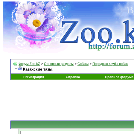
Форум Zoo.kZ
>
Основные разделы
>
Собаки
>
Породные клубы собак
Казахские тазы.
Регистрация
Справка
Правила форума