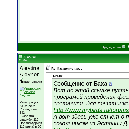
Предыдущее
09.08.2010,
20:04
Alevtina
Re: Казахские тазы.
Aleyner
Цитата:
Птица- говорун
Сообщение от
Баха
Вот по этой ссылке пусть
програмой проведения фес
составить для тазятнико
Регистрация:
28.08.2006
http://www.mybirds.ru/forum
Сообщений:
632
А вот здесь уже отчет о 
Сказал(а)
спасибо: 116
сокольником из Эстонии Д
Поблагодарили
113 раз(а) в 60