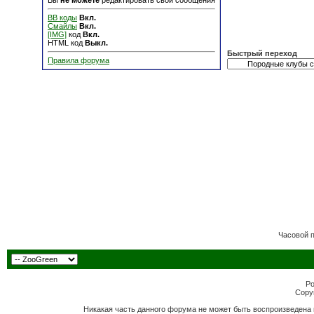
Вы
не можете
редактировать свои сообщения
BB коды
Вкл.
Смайлы
Вкл.
[IMG]
код
Вкл.
HTML код
Выкл.
Быстрый переход
Правила форума
Часовой 
Po
Copyr
Никакая часть данного форума не может быть воспроизведена 