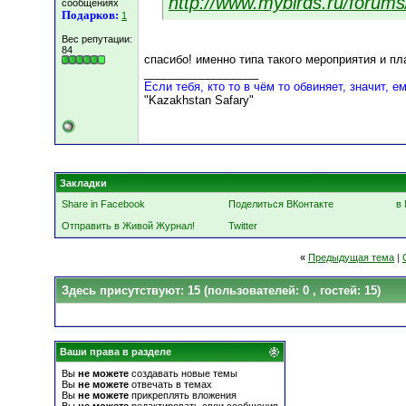
http://www.mybirds.ru/forum
сообщениях
Подарков:
1
Вес репутации:
84
спасибо! именно типа такого мероприятия и п
__________________
Если тебя, кто то в чём то обвиняет, значит, е
"Kazakhstan Safary"
Закладки
Share in Facebook
Поделиться ВКонтакте
в 
Отправить в Живой Журнал!
Twitter
«
Предыдущая тема
|
Здесь присутствуют: 15
(пользователей: 0 , гостей: 15)
Ваши права в разделе
Вы
не можете
создавать новые темы
Вы
не можете
отвечать в темах
Вы
не можете
прикреплять вложения