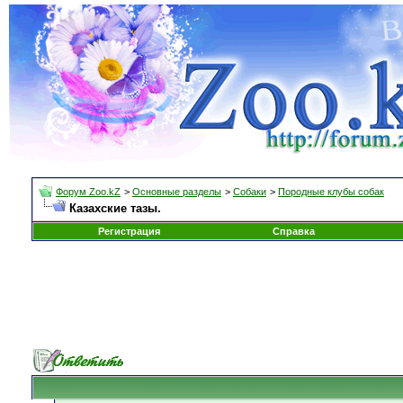
Форум Zoo.kZ
>
Основные разделы
>
Собаки
>
Породные клубы собак
Казахские тазы.
Регистрация
Справка