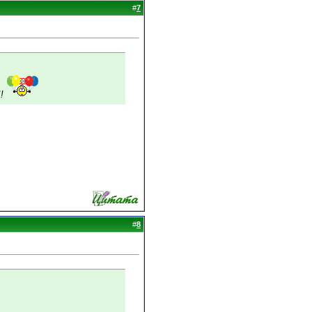
#
7
!!
#
8