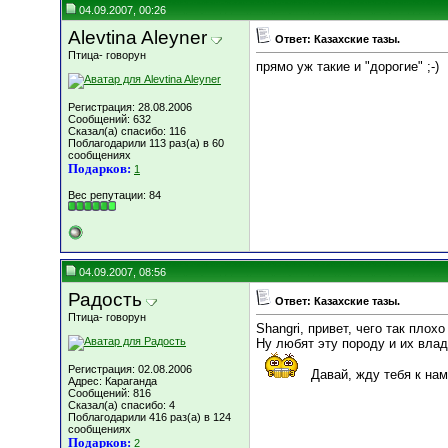
04.09.2007, 00:26
Alevtina Aleyner
Ответ: Казахские тазы.
Птица- говорун
прямо уж такие и "дорогие" ;-)
Регистрация: 28.08.2006
Сообщений: 632
Сказал(а) спасибо: 116
Поблагодарили 113 раз(а) в 60
сообщениях
Подарков:
1
Вес репутации:
84
04.09.2007, 08:56
Радость
Ответ: Казахские тазы.
Птица- говорун
Shangri, привет, чего так плох
Ну любят эту породу и их влад
Регистрация: 02.08.2006
Давай, жду тебя к нам
Адрес: Караганда
Сообщений: 816
Сказал(а) спасибо: 4
Поблагодарили 416 раз(а) в 124
сообщениях
Подарков:
2