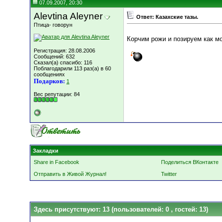
07.09.2007, 20:30
Alevtina Aleyner
Ответ: Казахские тазы.
Птица- говорун
Корчим рожи и позируем как 
Регистрация: 28.08.2006
Сообщений: 632
Сказал(а) спасибо: 116
Поблагодарили 113 раз(а) в 60
сообщениях
Подарков:
1
Вес репутации:
84
Закладки
Share in Facebook
Поделиться ВКонтакте
Отправить в Живой Журнал!
Twitter
Здесь присутствуют: 13
(пользователей: 0 , гостей: 13)