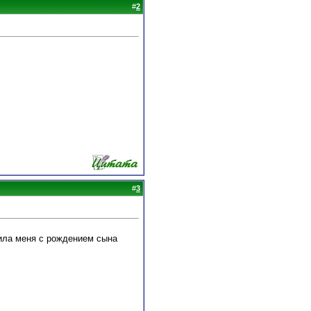
#
2
#
3
вила меня с рождением сына