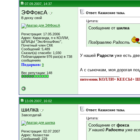
07.09.2007, 14:37
ЭФФоксА
Ответ: Казахские тазы.
В доску свой
Цитата:
Сообщение от
шилка
Регистрация: 17.05.2006
Адрес: Караганда, п-к КОЛЛИ,
ШПИЦЫ "ЭксФлэшФокс",
Поздравляю Радость
Почетный член СКК
Сообщений: 5,489
Сказал(а) спасибо: 1,030
У нашей
Радости
уже есть две
Поблагодарили 976 раз(а) в 738
сообщениях
Подарков:
9
А с сыночкам, моя дорогая по
Вес репутации:
148
__________________
питомник КОЛЛИ+ КЕЕСЫ+
13.09.2007, 16:02
шилка
Ответ: Казахские тазы.
Завсегдатай
Цитата:
Сообщение от
фокса
У нашей
Радости
уже ест
Регистрация: 02.07.2007
Адрес: Казахстан
Сообщений: 229