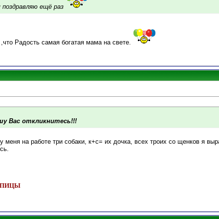
я поздравляю ещё раз
,что Радость самая богатая мама на свете.
у Вас откликнитесь!!!
 у меня на работе три собаки, к+с= их дочка, всех троих со щенков я вы
сь.
 ШПИЦЫ