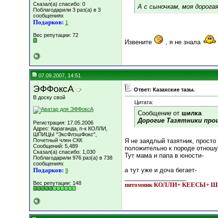
Сказал(а) спасибо: 0
А с сыночкам, моя дорога
Поблагодарили 3 раз(а) в 3
сообщениях
Подарков:
1
Вес репутации:
72
Извените
, я не знала
07.09.2007, 14:51
ЭФФоксА
Ответ: Казахские тазы.
В доску свой
Цитата:
Сообщение от
шилка
Дорогие Тазятники прош
Регистрация: 17.05.2006
Адрес: Караганда, п-к КОЛЛИ,
ШПИЦЫ "ЭксФлэшФокс",
Почетный член СКК
Я не заядлый тазятник, просто
Сообщений: 5,489
положительно к породе отношу
Сказал(а) спасибо: 1,030
Тут мама и папа в юности-
Поблагодарили 976 раз(а) в 738
сообщениях
Подарков:
а тут уже и доча бегает-
9
__________________
Вес репутации:
148
питомник КОЛЛИ+ КЕЕСЫ+