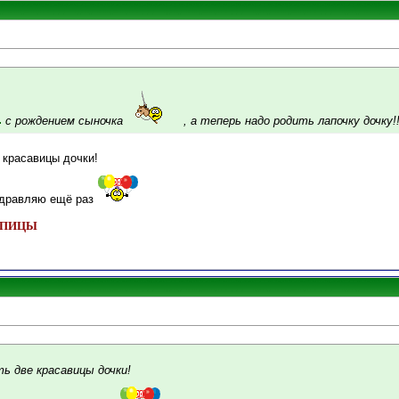
с рождением сыночка
, а теперь надо родить лапочку дочку!
 красавицы дочки!
здравляю ещё раз
 ШПИЦЫ
ь две красавицы дочки!