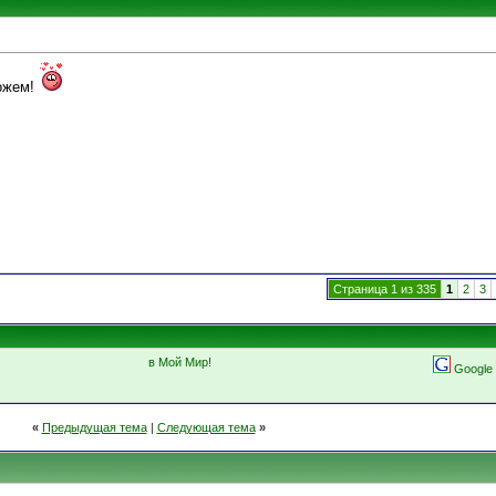
можем!
Страница 1 из 335
1
2
3
в Мой Мир!
Google
«
Предыдущая тема
|
Следующая тема
»