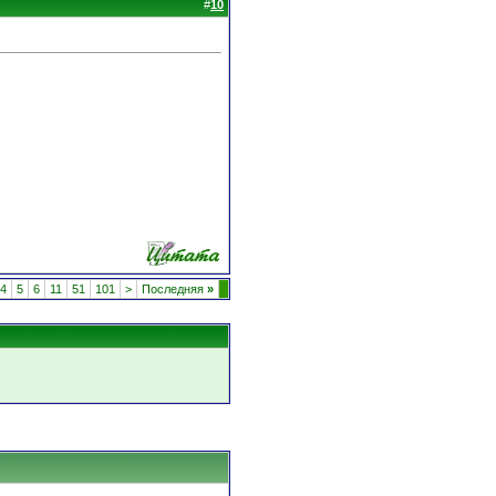
#
10
4
5
6
11
51
101
>
Последняя
»