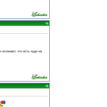
#
4
 осознают, что есть чудо на
#
5