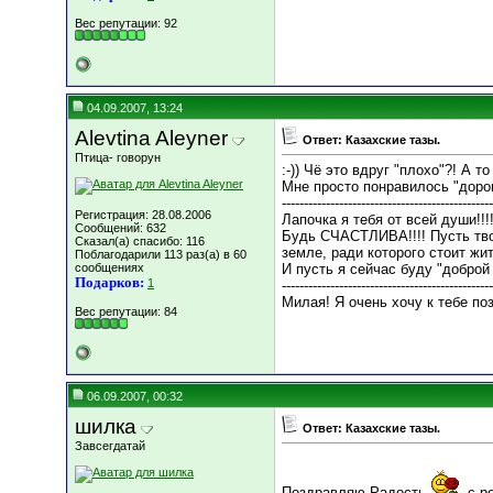
Вес репутации:
92
04.09.2007, 13:24
Alevtina Aleyner
Ответ: Казахские тазы.
Птица- говорун
:-)) Чё это вдруг "плохо"?! А то
Мне просто понравилось "доро
------------------------------------------------
Регистрация: 28.08.2006
Лапочка я тебя от всей души!!
Сообщений: 632
Будь СЧАСТЛИВА!!!! Пусть тво
Сказал(а) спасибо: 116
земле, ради которого стоит жи
Поблагодарили 113 раз(а) в 60
сообщениях
И пусть я сейчас буду "доброй
Подарков:
1
------------------------------------------------
Милая! Я очень хочу к тебе по
Вес репутации:
84
06.09.2007, 00:32
шилка
Ответ: Казахские тазы.
Завсегдатай
Поздравляю Радость
с р