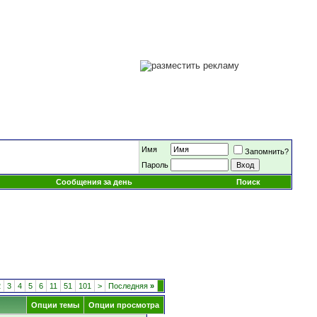
Имя
Запомнить?
Пароль
Сообщения за день
Поиск
2
3
4
5
6
11
51
101
>
Последняя
»
Опции темы
Опции просмотра