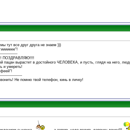
 мы тут все друг друга не знаем )))
гииииеее"!
---------------
!!! ПОЗДРАВЛЯЮ!!!!
й пацан вырастет в достойного ЧЕЛОВЕКА, и пусть, глядя на него, люди
ть и умереть!
 феей"!
-------------------
звонить! Не помню твой телефон, кинь в личку!
ождением сыночка
, а теперь надо родить лапочку дочку!!!