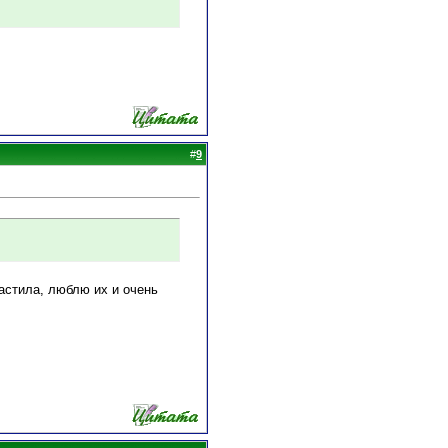
#
9
растила, люблю их и очень