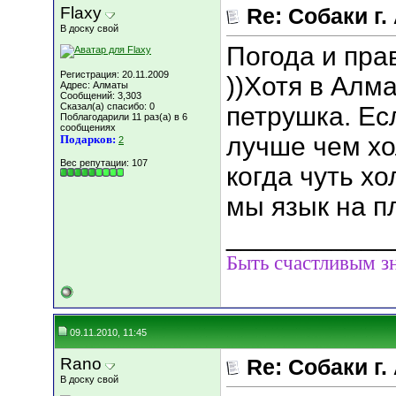
Flaxy
Re: Собаки г.
В доску свой
Погода и прав
Регистрация: 20.11.2009
))Хотя в Алм
Адрес: Алматы
Сообщений: 3,303
Сказал(а) спасибо: 0
петрушка. Ес
Поблагодарили 11 раз(а) в 6
сообщениях
лучше чем хо
Подарков:
2
Вес репутации:
107
когда чуть хо
мы язык на п
___________
Быть счастливым зн
09.11.2010, 11:45
Rano
Re: Собаки г.
В доску свой