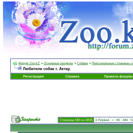
Форум Zoo.kZ
>
Основные разделы
>
Собаки
>
Персональные страницы с
Любители собак г. Актау.
Регистрация
Справка
Правила форума
Страница 580 из 4835
«
Первая
<
80
480
5