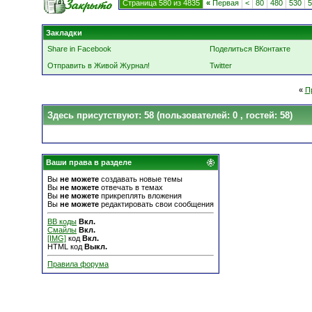
Страница 580 из 4835
«
Первая
<
80
480
530
5
Закладки
Share in Facebook
Поделиться ВКонтакте
Отправить в Живой Журнал!
Twitter
«
П
Здесь присутствуют: 58
(пользователей: 0 , гостей: 58)
Ваши права в разделе
Вы
не можете
создавать новые темы
Вы
не можете
отвечать в темах
Вы
не можете
прикреплять вложения
Вы
не можете
редактировать свои сообщения
BB коды
Вкл.
Смайлы
Вкл.
[IMG]
код
Вкл.
HTML код
Выкл.
Правила форума