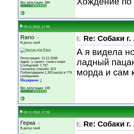
Хождение по 
Вес репутации:
389
09.11.2010, 17:36
Rano
Re: Собаки г.
В доску свой
А я видела н
Регистрация: 13.12.2008
ладный пацан
Адрес: у синего -синего моря
Сообщений: 7,797
Сказал(а) спасибо: 623
морда и сам 
Поблагодарили 1,383 раз(а) в 779
сообщениях
Подарков:
2
Вес репутации:
198
09.11.2010, 17:39
Герка
Re: Собаки г.
В доску свой