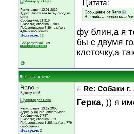
Цитата:
Регистрация: 12.01.2010
Сообщение от
Rano
Адрес: Казахстан Актау-город на
А я видела нового стафик
море
Сообщений: 21,218
Сказал(а) спасибо: 6,980
Поблагодарили 7,394 раз(а) в
фу блин,а я 
4,049 сообщениях
Подарков:
12
бы с двумя го
Вес репутации:
389
клеточку,а так.
09.11.2010, 18:02
Rano
Re: Собаки г.
В доску свой
Герка
, )) я 
Регистрация: 13.12.2008
Адрес: у синего -синего моря
Сообщений: 7,797
Сказал(а) спасибо: 623
Поблагодарили 1,383 раз(а) в 779
сообщениях
Подарков:
2