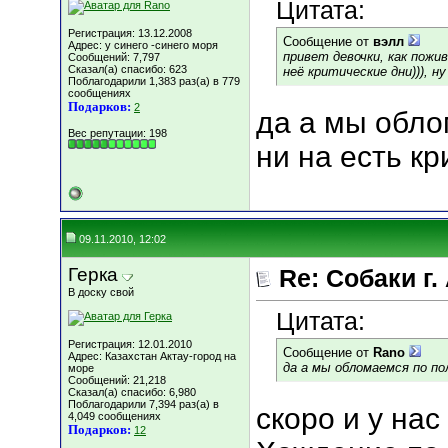
Цитата:
Регистрация: 13.12.2008
Сообщение от
вэлл
Адрес: у синего -синего моря
привет девочки, как пожи
Сообщений: 7,797
Сказал(а) спасибо: 623
неё критические дни))), 
Поблагодарили 1,383 раз(а) в 779
сообщениях
Подарков:
2
да а мы обло
Вес репутации:
198
ни на есть кр
09.11.2010, 12:02
Герка
Re: Собаки г.
В доску свой
Цитата:
Регистрация: 12.01.2010
Сообщение от
Rano
Адрес: Казахстан Актау-город на
да а мы обломаемся по по
море
Сообщений: 21,218
Сказал(а) спасибо: 6,980
Поблагодарили 7,394 раз(а) в
скоро и у нас
4,049 сообщениях
Подарков:
12