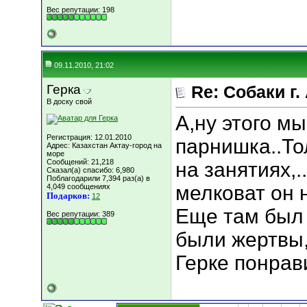
Вес репутации:
198
09.11.2010, 21:02
Герка
Re: Собаки г.
В доску свой
А,ну этого мы
Регистрация: 12.01.2010
парнишка..То
Адрес: Казахстан Актау-город на
море
Сообщений: 21,218
на занятиях,.
Сказал(а) спасибо: 6,980
Поблагодарили 7,394 раз(а) в
мелковат он н
4,049 сообщениях
Подарков:
12
Еще там был 
Вес репутации:
389
были жертвы,
Герке понрави