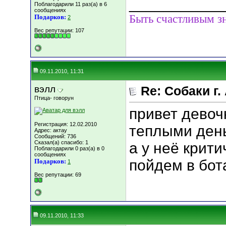
___________
Поблагодарили 11 раз(а) в 6
сообщениях
Быть счастливым зн
Подарков:
2
Вес репутации:
107
09.11.2010, 11:31
вэлл
Re: Собаки г.
Птица- говорун
привет девочк
Регистрация: 12.02.2010
теплыми день
Адрес: актау
Сообщений: 736
Сказал(а) спасибо: 1
а у неё крити
Поблагодарили 0 раз(а) в 0
сообщениях
пойдем в бот
Подарков:
1
Вес репутации:
69
09.11.2010, 11:33