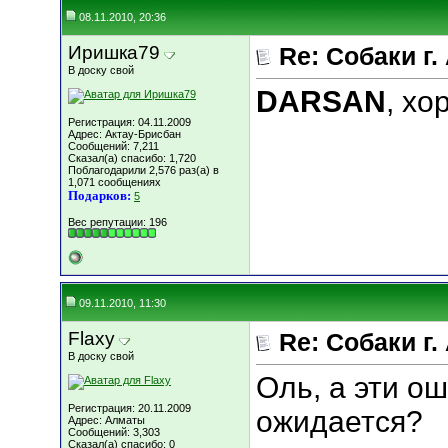
08.11.2010, 20:36
Иришка79
Re: Собаки г.
В доску свой
DARSAN
, хо
Регистрация: 04.11.2009
Адрес: Актау-Брисбан
Сообщений: 7,211
Сказал(а) спасибо: 1,720
Поблагодарили 2,576 раз(а) в
1,071 сообщениях
Подарков:
5
Вес репутации:
196
09.11.2010, 11:30
Flaxy
Re: Собаки г.
В доску свой
Оль, а эти о
Регистрация: 20.11.2009
ожидается?
Адрес: Алматы
Сообщений: 3,303
Сказал(а) спасибо: 0