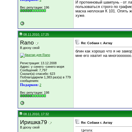
И протеиновый шампунь - от л
пользоваться строго по графику
Вес репутации:
196
маска неплохая К 101. Опять ж
хуже.
08.11.2010, 17:25
Rano
Re: Собаки г. Актау
В доску свой
блин как хорошо что я не замо
мне его хватит на многооооооо.....
Регистрация: 13.12.2008
Адрес: у синего -синего моря
Сообщений: 7,797
Сказал(а) спасибо: 623
Поблагодарили 1,383 раз(а) в 779
сообщениях
Подарков:
2
Вес репутации:
198
08.11.2010, 17:32
Иришка79
Re: Собаки г. Актау
В доску свой
Цитата: