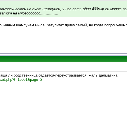
 заморачиваюсь на счет шампуней, у нас есть один 400мкр ен мопню к
тит на многооооооо................
 обычным шампунем мыла, результат приемлемый, но когда попробуешь 
аша ли родственница отдается-переустраивается, жаль далматина
hread.php?t=15051&page=2