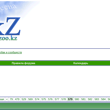
обак и сообществ
Правила форума
Календарь
вая
<
79
479
529
569
574
575
576
577
578
579
580
581
582
583
584
5