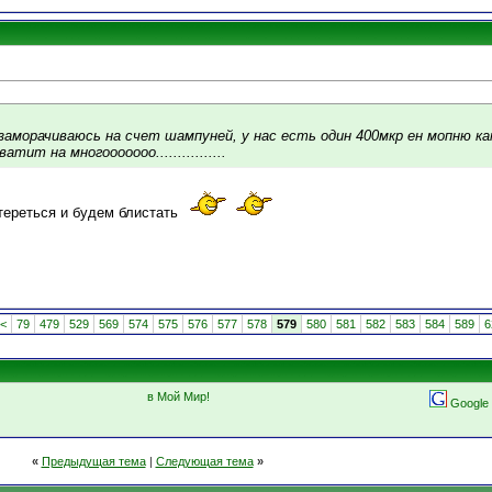
 заморачиваюсь на счет шампуней, у нас есть один 400мкр ен мопню к
тит на многооооооо................
тереться и будем блистать
<
79
479
529
569
574
575
576
577
578
579
580
581
582
583
584
589
6
в Мой Мир!
Google
«
Предыдущая тема
|
Следующая тема
»