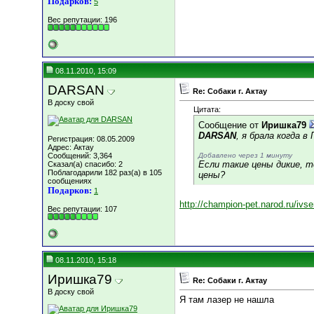
Подарков:
5
Вес репутации:
196
08.11.2010, 15:09
DARSAN
Re: Собаки г. Актау
В доску свой
Цитата:
Сообщение от
Иришка79
DARSAN
, я брала когда в
Регистрация: 08.05.2009
Адрес: Актау
Сообщений: 3,364
Добавлено через 1 минуту
Если такие цены дикие, то
Сказал(а) спасибо: 2
Поблагодарили 182 раз(а) в 105
цены?
сообщениях
Подарков:
1
http://champion-pet.narod.ru/ivs
Вес репутации:
107
08.11.2010, 15:18
Иришка79
Re: Собаки г. Актау
В доску свой
Я там лазер не нашла