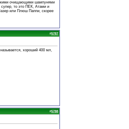
 всякими очищающими шампунями
 супер, то это ПЕК, Атами и
 Лазер или Плюш Паппи, скорее
#
5787
 называется, хороший 400 мл,
#
5788