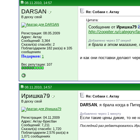
08.11.2010, 14:57
DARSAN
Re: Собаки г. Актау
В доску свой
Цитата:
Сообщение от
Иришка79
http://zoopiter.ru/category/l
Регистрация: 08.05.2009
Адрес: Актау
Сообщений: 3,364
Добавлено через 57 секунд
я брала в этом магазине,
Сказал(а) спасибо: 2
Поблагодарили 182 раз(а) в 105
сообщениях
Подарков:
1
и как они поставки делают чер
Вес репутации:
107
08.11.2010, 14:57
Иришка79
Re: Собаки г. Актау
В доску свой
DARSAN
, я брала когда в Пит
Добавлено через 1 минуту
Если такие цены дикие, то не 
Регистрация: 04.11.2009
Адрес: Актау-Брисбан
Сообщений: 7,211
Последний раз редактировалось Ири
Сказал(а) спасибо: 1,720
Поблагодарили 2,576 раз(а) в
1,071 сообщениях