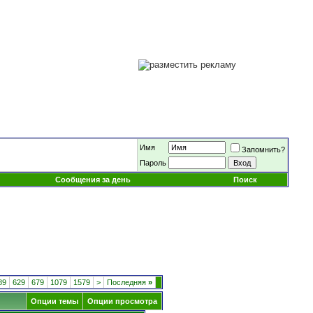
Имя
Запомнить?
Пароль
Сообщения за день
Поиск
89
629
679
1079
1579
>
Последняя
»
Опции темы
Опции просмотра