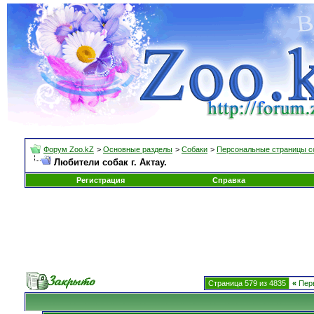
Форум Zoo.kZ
>
Основные разделы
>
Собаки
>
Персональные страницы с
Любители собак г. Актау.
Регистрация
Справка
Страница 579 из 4835
«
Пер