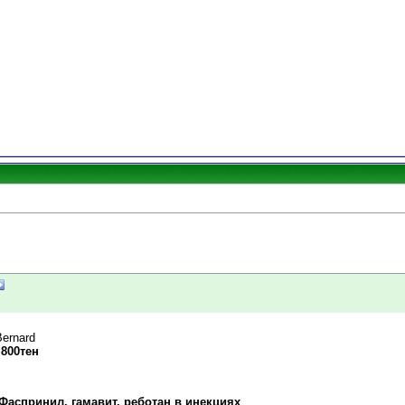
Bernard
800тен
Фаспринил, гамавит, реботан в инекциях