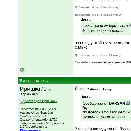
Добавлено через 1 час 9 минут
Добавлено через 1 час 16 минут
Цитата:
Сообщение от
Иришка79
Я там лазер не нашла
по поводу этой косметики разг
сильно
Добавлено через 1 час 38 минут
Последний раз редактировалось DAR
08.11.2010, 17:17
Иришка79
Re: Собаки г. Актау
В доску свой
Цитата:
Сообщение от
DARSAN
[b]
Регистрация: 04.11.2009
по поводу этой косметики
Адрес: Актау-Брисбан
Сообщений: 7,211
сушит шерсть сильно
Сказал(а) спасибо: 1,720
Поблагодарили 2,576 раз(а) в
1,071 сообщениях
Это всё индивидуально! Лучше
Подарков:
5