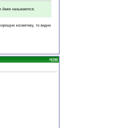
ак даже называется,
хорошую косметику, то видно
#
5789