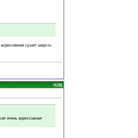
ь агрессивная сушит шерсть
#
5786
хая очень агрессивная