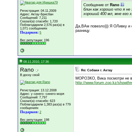
Сообщение от
Rano
блин как хорошо что я не
Регистрация: 04.11.2009
хороший 400 мл, мне его хва
Адрес: Актау-Брисбан
Сообщений: 7,211
Сказал(а) спасибо: 1,720
Поблагодарили 2,576 раз(а) в
Да,ВАм повезло))) Я ОЛивку и
1,071 сообщениях
разницу.
Подарков:
5
Вес репутации:
196
08.11.2010, 17:36
Rano
Re: Собаки г. Актау
В доску свой
МОРОЗКО, Вика посмотри не в
http://www.forum.zoo.kz/showt
Регистрация: 13.12.2008
Адрес: у синего -синего моря
Сообщений: 7,797
Сказал(а) спасибо: 623
Поблагодарили 1,383 раз(а) в 779
сообщениях
Подарков:
2
Вес репутации:
198