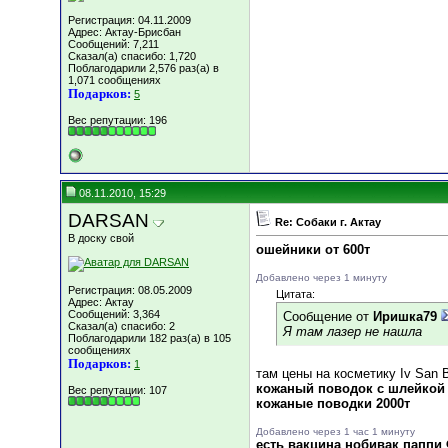
Регистрация: 04.11.2009
Адрес: Актау-Брисбан
Сообщений: 7,211
Сказал(а) спасибо: 1,720
Поблагодарили 2,576 раз(а) в
1,071 сообщениях
Подарков:
5
Вес репутации:
196
08.11.2010, 15:29
DARSAN
Re: Собаки г. Актау
В доску свой
ошейники от 600т
Добавлено через 1 минуту
Регистрация: 08.05.2009
Цитата:
Адрес: Актау
Сообщений: 3,364
Сообщение от
Иришка79
Сказал(а) спасибо: 2
Я там лазер не нашла
Поблагодарили 182 раз(а) в 105
сообщениях
Подарков:
1
там цены на косметику Iv Sаn 
кожаный поводок с шлейкой 
Вес репутации:
107
кожаные поводки 2000т
Добавлено через 1 час 1 минуту
есть вакцина нобивак паппи 