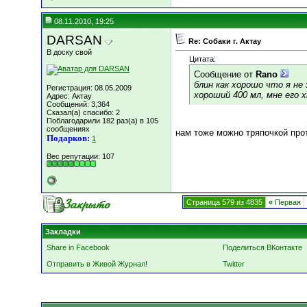
08.11.2010, 19:25
DARSAN
Re: Собаки г. Актау
В доску свой
Цитата:
Сообщение от
Rano
блин как хорошо что я не
Регистрация: 08.05.2009
хороший 400 мл, мне его хва
Адрес: Актау
Сообщений: 3,364
Сказал(а) спасибо: 2
Поблагодарили 182 раз(а) в 105
сообщениях
нам тоже можно тряпочкой про
Подарков:
1
Вес репутации:
107
Страница 579 из 4835
«
Первая
Закладки
Share in Facebook
Поделиться ВКонтакте
Отправить в Живой Журнал!
Twitter