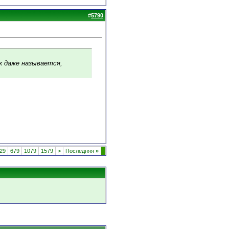
#
5790
ак даже называется,
29
679
1079
1579
>
Последняя
»