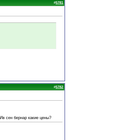
#
5781
#
5782
 Ив сен бернар какие цены?