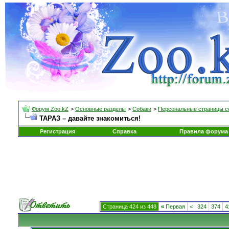
Форум Zoo.kZ
>
Основные разделы
>
Собаки
>
Персональные страницы с
ТАРАЗ – давайте знакомиться!
Регистрация
Справка
Правила форума
Страница 424 из 448
«
Первая
<
324
374
4