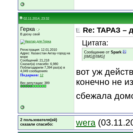
02.11.2014, 23:32
Герка
Re: ТАРАЗ – 
В доску свой
Цитата:
Регистрация: 12.01.2010
Сообщение от
Spark
Адрес: Казахстан Актау-город на
[IMG]
[/IMG]
море
Сообщений: 21,218
Сказал(а) спасибо: 6,980
Поблагодарили 7,394 раз(а) в
вот уж дейст
4,049 сообщениях
Подарков:
12
конечно не из
Вес репутации:
389
сбежала домо
2 пользователя(ей)
wera
(03.11.2
сказали cпасибо: