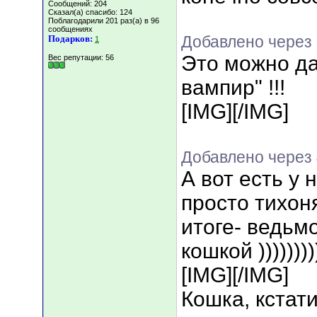
Сообщений: 204
Сказал(а) спасибо: 124
Поблагодарили 201 раз(а) в 96
сообщениях
Добавлено через 
Подарков:
1
Это можно да
Вес репутации:
56
вампир" !!!
[IMG]
[/IMG]
Добавлено через
А вот есть у 
просто тихоня
итоге- ведьм
кошкой )))))))))
[IMG]
[/IMG]
Кошка, кстат