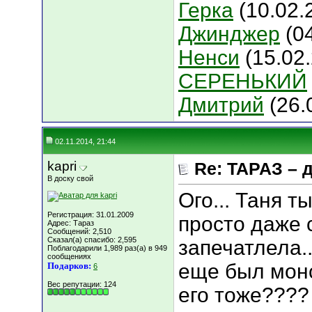
Герка
(10.02.
Джинджер
(04
Ненси
(15.02.
СЕРЕНЬКИЙ
Дмитрий
(26.
02.11.2014, 21:44
kapri
Re: ТАРАЗ – 
В доску свой
Ого... Таня т
Регистрация: 31.01.2009
просто даже 
Адрес: Тараз
Сообщений: 2,510
Сказал(а) спасибо: 2,595
запечатлела..
Поблагодарили 1,989 раз(а) в 949
сообщениях
еще был монс
Подарков:
6
Вес репутации:
124
его тоже????