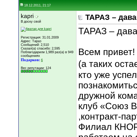
18.12.2011, 21:17
kapri
ТАРАЗ – дава
В доску свой
ТАРАЗ – дава
Регистрация: 31.01.2009
Адрес: Тараз
Сообщений: 2,510
Сказал(а) спасибо: 2,595
Всем привет! 
Поблагодарили 1,989 раз(а) в 949
сообщениях
Подарков:
6
(а таких оста
Вес репутации:
124
кто уже успел
познакомитьс
дружной кома
клуб «Союз 
,контракт-па
Филиал КНОР