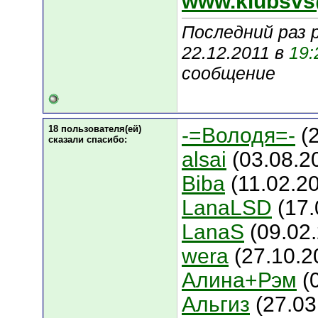
www.klubsvs
Последний раз 
22.12.2011 в
19:
сообщение
18 пользователя(ей)
-=Володя=-
(2
сказали cпасибо:
alsai
(03.08.2
Biba
(11.02.2
LanaLSD
(17.
LanaS
(09.02
wera
(27.10.2
Алина+Рэм
(0
Альгиз
(27.03