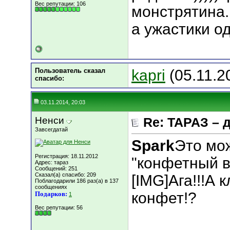
Вес репутации:
106
монстрятина.
а ужастики одн
Пользователь сказал
kapri
(05.11.2
cпасибо:
03.11.2014, 20:03
Ненси
Re: ТАРАЗ – 
Завсегдатай
Spark
Это мо
Регистрация: 18.11.2012
"конфетный ва
Адрес: тараз
Сообщений: 251
Сказал(а) спасибо: 209
[IMG]Ага!!!А 
Поблагодарили 186 раз(а) в 137
сообщениях
конфет!?
Подарков:
1
Вес репутации:
56