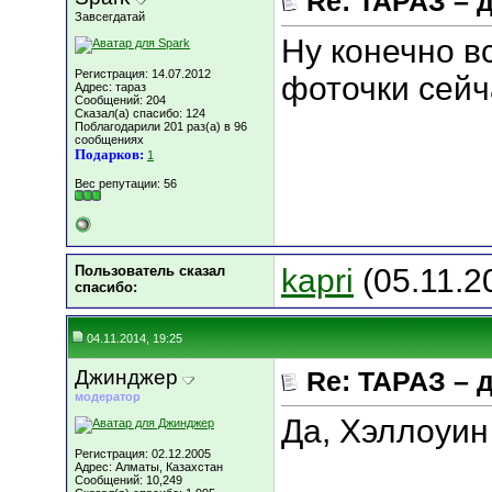
Re: ТАРАЗ – 
Завсегдатай
Ну конечно в
Регистрация: 14.07.2012
фоточки сейч
Адрес: тараз
Сообщений: 204
Сказал(а) спасибо: 124
Поблагодарили 201 раз(а) в 96
сообщениях
Подарков:
1
Вес репутации:
56
Пользователь сказал
kapri
(05.11.2
cпасибо:
04.11.2014, 19:25
Джинджер
Re: ТАРАЗ – 
модератор
Да, Хэллоуин 
Регистрация: 02.12.2005
Адрес: Алматы, Казахстан
Сообщений: 10,249