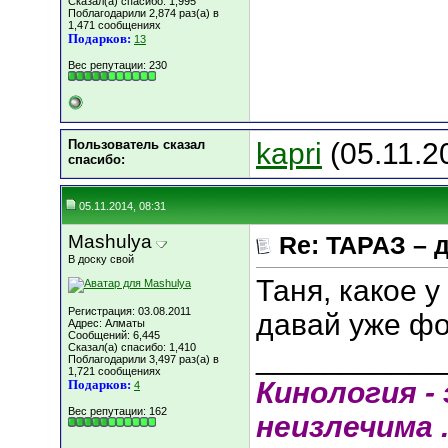
Сказал(а) спасибо: 1,995
Поблагодарили 2,874 раз(а) в
1,471 сообщениях
Подарков:
13
Вес репутации:
230
Пользователь сказал
kapri
(05.11.2
cпасибо:
05.11.2014, 08:31
Mashulya
Re: ТАРАЗ – 
В доску свой
Таня, какое у
Регистрация: 03.08.2011
давай уже фо
Адрес: Алматы
Сообщений: 6,445
Сказал(а) спасибо: 1,410
___________
Поблагодарили 3,497 раз(а) в
1,721 сообщениях
Кинология - 
Подарков:
4
Вес репутации:
162
неизлечима .