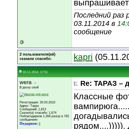
выпрашивает )
Последний раз 
03.11.2014 в
14:
сообщение
2 пользователя(ей)
kapri
(05.11.2
сказали cпасибо:
03.11.2014, 17:51
wera
Re: ТАРАЗ – 
В доску свой
Классные фо
Регистрация: 30.03.2010
вампирюга.....
Адрес: Тараз
Сообщений: 1,813
Сказал(а) спасибо: 1,674
догадывались
Поблагодарили 1,366 раз(а) в 782
сообщениях
рядом....))))
Подарков:
9