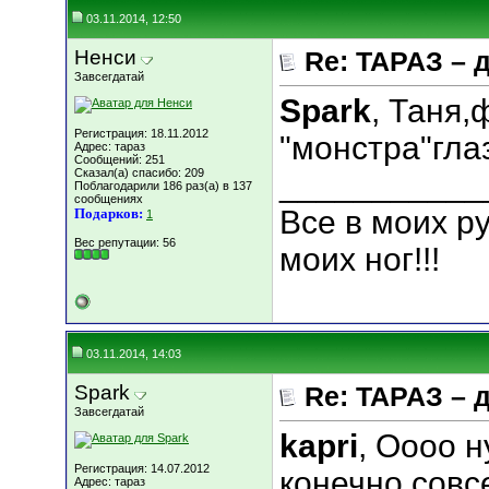
03.11.2014, 12:50
Ненси
Re: ТАРАЗ – 
Завсегдатай
Spark
, Таня,
Регистрация: 18.11.2012
"монстра"глаз
Адрес: тараз
Сообщений: 251
Сказал(а) спасибо: 209
___________
Поблагодарили 186 раз(а) в 137
сообщениях
Все в моих ру
Подарков:
1
Вес репутации:
56
моих ног!!!
03.11.2014, 14:03
Spark
Re: ТАРАЗ – 
Завсегдатай
kapri
, Оооо 
Регистрация: 14.07.2012
конечно совсе
Адрес: тараз