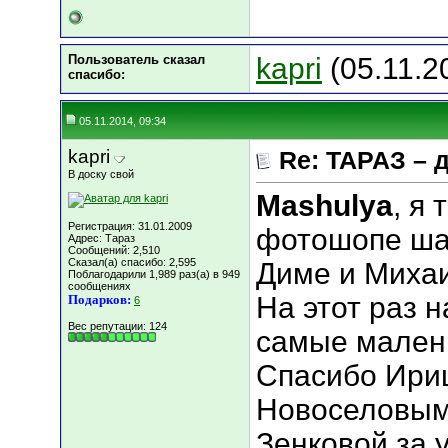
Пользователь сказал
kapri
(05.11.2
cпасибо:
05.11.2014, 09:34
kapri
Re: ТАРАЗ – 
В доску свой
Mashulya
, я
Регистрация: 31.01.2009
фотошопе шаш
Адрес: Тараз
Сообщений: 2,510
Сказал(а) спасибо: 2,595
Диме и Михаи
Поблагодарили 1,989 раз(а) в 949
сообщениях
На этот раз 
Подарков:
6
Вес репутации:
124
самые малень
Спасибо Ириш
Новоселовым 
Зенковой за у