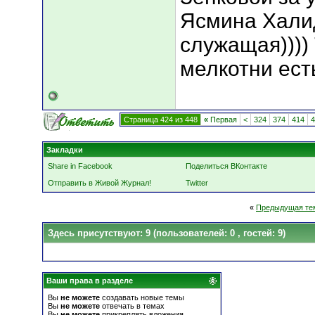
Ясмина Халид
служащая))))
мелкотни ест
Страница 424 из 448
«
Первая
<
324
374
414
4
Закладки
Share in Facebook
Поделиться ВКонтакте
Отправить в Живой Журнал!
Twitter
«
Предыдущая те
Здесь присутствуют: 9
(пользователей: 0 , гостей: 9)
Ваши права в разделе
Вы
не можете
создавать новые темы
Вы
не можете
отвечать в темах
Вы
не можете
прикреплять вложения