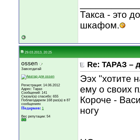
___________
Такса - это 
шкафом.
29.03.2013, 20:25
ossen
Re: ТАРАЗ – 
Завсегдатай
Ээх "хотите 
Регистрация: 14.06.2012
ему о своих п
Адрес: Тараз
Сообщений: 141
Сказал(а) спасибо: 655
Короче - Вас
Поблагодарили 168 раз(а) в 87
сообщениях
ногу
Подарков:
1
Вес репутации:
54