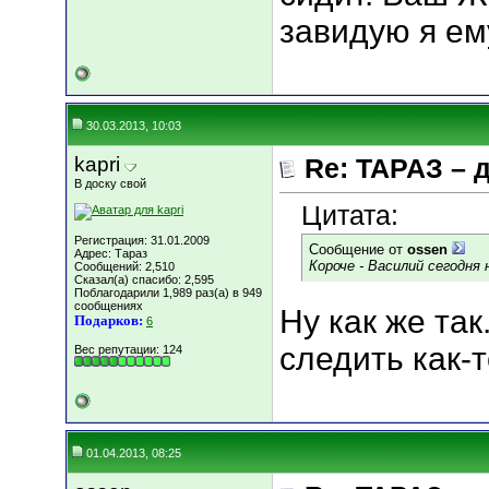
завидую я ему
30.03.2013, 10:03
kapri
Re: ТАРАЗ – 
В доску свой
Цитата:
Регистрация: 31.01.2009
Сообщение от
ossen
Адрес: Тараз
Короче - Василий сегодня
Сообщений: 2,510
Сказал(а) спасибо: 2,595
Поблагодарили 1,989 раз(а) в 949
сообщениях
Ну как же так
Подарков:
6
следить как-т
Вес репутации:
124
01.04.2013, 08:25