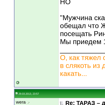
НО
"Мужчина сказ
обещал что Ж
посещать Ринг
Мы приедем 1
___________
О, как тяжел 
в слякоть из 
какать...
29.03.2013, 23:57
wera
Re: ТАРАЗ – 