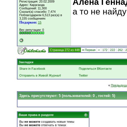
Алёна Генна
Регистрация: 20.02.2009
Адрес: Караганда
Сообщений: 11,300
а то не найду
Сказал(а) спасибо: 7,474
Поблагодарили 6,513 раз(а) в
3,155 сообщениях
Подарков:
15
Вес репутации:
0
Страница 272 из 448
«
Первая
<
172
222
262
2
Закладки
Share in Facebook
Поделиться ВКонтакте
Отправить в Живой Журнал!
Twitter
«
Предыдуща
Здесь присутствуют: 5
(пользователей: 0 , гостей: 5)
Ваши права в разделе
Вы
не можете
создавать новые темы
Вы
не можете
отвечать в темах