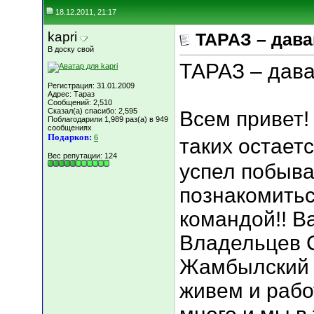
18.12.2011, 21:17
kapri
ТАРАЗ – дава
В доску свой
ТАРАЗ – дава
Регистрация: 31.01.2009
Адрес: Тараз
Сообщений: 2,510
Сказал(а) спасибо: 2,595
Всем привет! 
Поблагодарили 1,989 раз(а) в 949
сообщениях
Подарков:
6
таких остаетс
Вес репутации:
124
успел побыват
познакомитьс
командой!! В
Владельцев С
Жамбылский 
живем и рабо