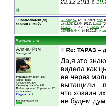
22.12.2011 в
19:
18 пользователя(ей)
-=Володя=-
(28.11.2012),
alsai
(
сказали cпасибо:
LanaLSD
(17.04.2013),
LanaS
(0
Альгиз
(27.03.2013),
браво
(12.
СЕРЕНЬКИЙ
(14.10.2015),
Хал
29.03.2013, 17:55
Алина+Рэм
Re: ТАРАЗ – 
Завсегдатай
Да,я это знаю
видела как ц
ее через мал
Регистрация: 10.07.2012
Адрес: тараз
вытащили....
Сообщений: 296
Сказал(а) спасибо: 957
Поблагодарили 191 раз(а) в 127
что хозяин их
сообщениях
Подарков:
2
не будем дум
Вес репутации:
56