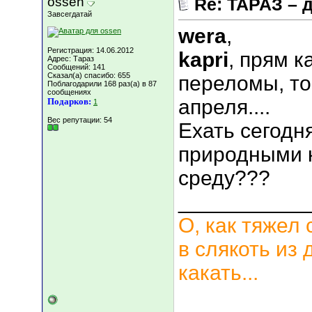
ossen
Re: ТАРАЗ – 
Завсегдатай
wera
,
Регистрация: 14.06.2012
kapri
, прям к
Адрес: Тараз
Сообщений: 141
Сказал(а) спасибо: 655
переломы, то
Поблагодарили 168 раз(а) в 87
сообщениях
апреля....
Подарков:
1
Вес репутации:
54
Ехать сегодня
природными 
среду???
___________
О, как тяжел 
в слякоть из 
какать...