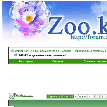
Форум Zoo.kZ
>
Основные разделы
>
Собаки
>
Персональные страницы с
ТАРАЗ – давайте знакомиться!
Регистрация
Справка
Правила форума
Страница 272 из 448
«
Первая
<
172
222
2