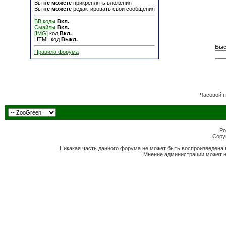
Вы
не можете
прикреплять вложения
Вы
не можете
редактировать свои сообщения
BB коды
Вкл.
Смайлы
Вкл.
[IMG]
код
Вкл.
HTML код
Выкл.
Быс
Правила форума
Часовой 
Po
Copyr
Никакая часть данного форума не может быть воспроизведена 
Мнение администрации может н