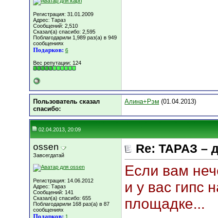
Регистрация: 31.01.2009
Адрес: Тараз
Сообщений: 2,510
Сказал(а) спасибо: 2,595
Поблагодарили 1,989 раз(а) в 949
сообщениях
Подарков:
6
Вес репутации:
124
Пользователь сказал
Алина+Рэм
(01.04.2013)
cпасибо:
02.04.2013, 20:09
ossen
Re: ТАРАЗ – 
Завсегдатай
Если вам неч
Регистрация: 14.06.2012
и у вас гипс 
Адрес: Тараз
Сообщений: 141
Сказал(а) спасибо: 655
площадке...
Поблагодарили 168 раз(а) в 87
сообщениях
Подарков:
1