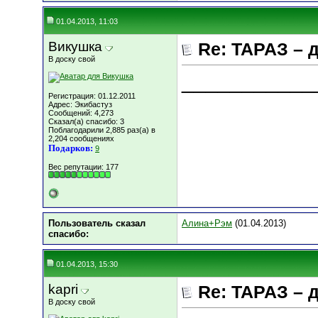
01.04.2013, 11:03
Викушка
Re: ТАРАЗ – 
В доску свой
___________
Регистрация: 01.12.2011
Адрес: Экибастуз
Сообщений: 4,273
Сказал(а) спасибо: 3
Поблагодарили 2,885 раз(а) в
2,204 сообщениях
Подарков:
9
Вес репутации:
177
Пользователь сказал
Алина+Рэм
(01.04.2013)
cпасибо:
01.04.2013, 15:30
kapri
Re: ТАРАЗ – 
В доску свой