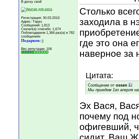
В доску свой
Столько всег
Регистрация: 30.03.2010
заходила в нэ
Адрес: Тараз
Сообщений: 1,813
Сказал(а) спасибо: 1,674
приобретение
Поблагодарили 1,366 раз(а) в 782
сообщениях
где это она 
Подарков:
9
Вес репутации:
106
наверное за н
Цитата:
Сообщение от
ossen
Мы приедем 1го аперля на
Эх Вася, Вася
почему под н
офигевший, ч
сидит. Ваш Ж