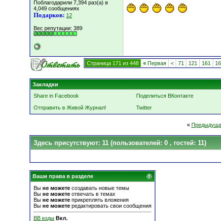
Поблагодарили 7,394 раз(а) в
4,049 сообщениях
Подарков:
12
Вес репутации:
389
Страница 171 из 448
«
Первая
<
71
121
161
16
Закладки
Share in Facebook
Поделиться ВКонтакте
Отправить в Живой Журнал!
Twitter
«
Предыдуща
Здесь присутствуют: 11
(пользователей: 0 , гостей: 11)
Ваши права в разделе
Вы
не можете
создавать новые темы
Вы
не можете
отвечать в темах
Вы
не можете
прикреплять вложения
Вы
не можете
редактировать свои сообщения
BB коды
Вкл.