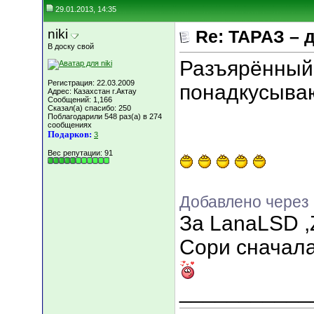
29.01.2013, 14:35
niki
Re: ТАРАЗ – 
В доску свой
Разъярённый 
Регистрация: 22.03.2009
понадкусываю"
Адрес: Казахстан г.Актау
Сообщений: 1,166
Сказал(а) спасибо: 250
Поблагодарили 548 раз(а) в 274
сообщениях
Подарков:
3
Вес репутации:
91
Добавлено через 
За LanaLSD ,
Сори сначала 
___________