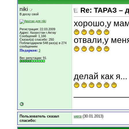
niki
Re: ТАРАЗ – 
В доску свой
хорошо,у мам
Регистрация: 22.03.2009
Адрес: Казахстан г.Актау
Сообщений: 1,166
отвали,у мен
Сказал(а) спасибо: 250
Поблагодарили 548 раз(а) в 274
сообщениях
Подарков:
3
Вес репутации:
91
делай как я...
___________
Пользователь сказал
wera
(30.01.2013)
cпасибо: