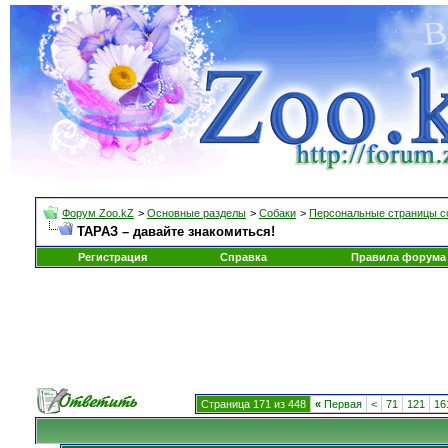
Форум Zoo.kZ
>
Основные разделы
>
Собаки
>
Персональные страницы с
ТАРАЗ – давайте знакомиться!
Регистрация
Справка
Правила форума
Страница 171 из 448
«
Первая
<
71
121
16