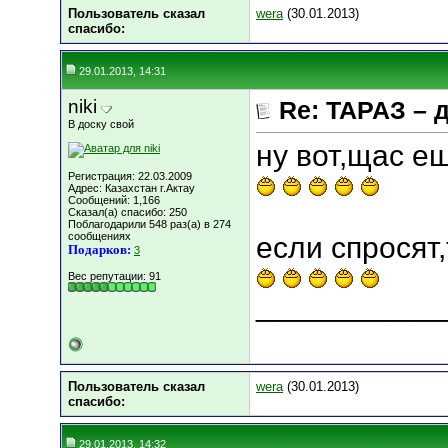
Пользователь сказал
wera
(30.01.2013)
cпасибо:
29.01.2013, 14:31
niki
Re: ТАРАЗ – 
В доску свой
ну вот,щас ещ
Регистрация: 22.03.2009
Адрес: Казахстан г.Актау
Сообщений: 1,166
Сказал(а) спасибо: 250
Поблагодарили 548 раз(а) в 274
сообщениях
если спросят,
Подарков:
3
Вес репутации:
91
___________
Пользователь сказал
wera
(30.01.2013)
cпасибо:
29.01.2013, 14:32