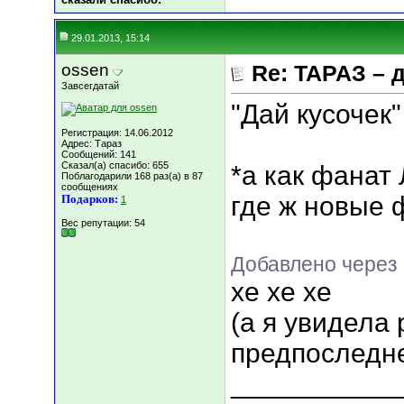
29.01.2013, 15:14
ossen
Re: ТАРАЗ – 
Завсегдатай
"Дай кусочек"
Регистрация: 14.06.2012
Адрес: Тараз
Сообщений: 141
Сказал(а) спасибо: 655
*а как фанат 
Поблагодарили 168 раз(а) в 87
сообщениях
где ж новые 
Подарков:
1
Вес репутации:
54
Добавлено через
хе хе хе
(а я увидела 
предпоследн
___________