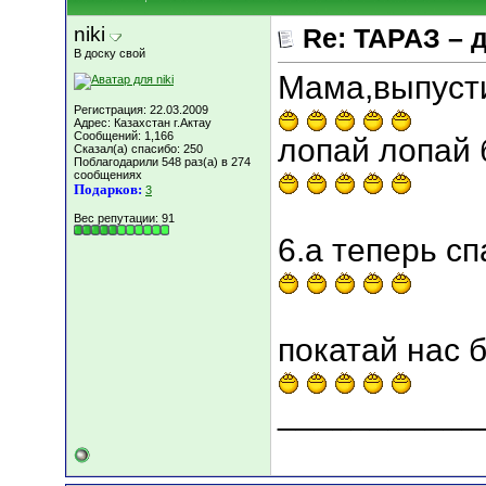
niki
Re: ТАРАЗ – 
В доску свой
Мама,выпусти
Регистрация: 22.03.2009
Адрес: Казахстан г.Актау
Сообщений: 1,166
лопай лопай 
Сказал(а) спасибо: 250
Поблагодарили 548 раз(а) в 274
сообщениях
Подарков:
3
Вес репутации:
91
6.а теперь сп
покатай нас 
___________