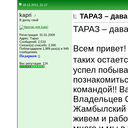
18.12.2011, 21:17
kapri
ТАРАЗ – дава
В доску свой
ТАРАЗ – дава
Регистрация: 31.01.2009
Адрес: Тараз
Сообщений: 2,510
Сказал(а) спасибо: 2,595
Всем привет! 
Поблагодарили 1,989 раз(а) в 949
сообщениях
Подарков:
6
таких остаетс
Вес репутации:
124
успел побыват
познакомитьс
командой!! В
Владельцев С
Жамбылский 
живем и рабо