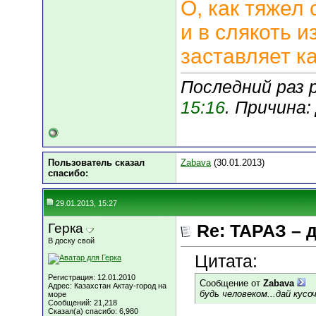
О, как тяжел 
и в слякоть и
заставляет ка
Последний раз 
15:16
. Причина
Пользователь сказал
Zabava
(30.01.2013)
cпасибо:
29.01.2013, 15:27
Герка
Re: ТАРАЗ – 
В доску свой
Цитата:
Регистрация: 12.01.2010
Сообщение от
Zabava
Адрес: Казахстан Актау-город на
будь человеком...дай кусо
море
Сообщений: 21,218
Сказал(а) спасибо: 6,980