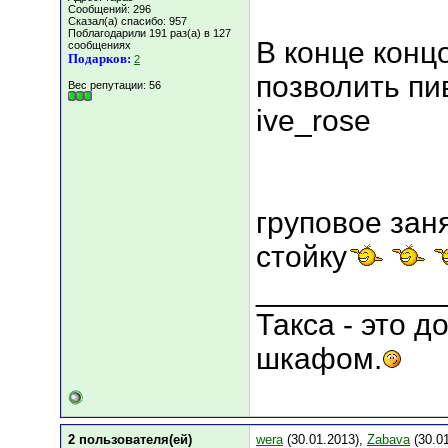
Сообщений: 296
Сказал(а) спасибо: 957
Поблагодарили 191 раз(а) в 127
В конце конц
сообщениях
Подарков:
2
позволить пи
Вес репутации:
56
ive_rose
груповое зан
стойку
___________
Такса - это 
шкафом.
2 пользователя(ей)
wera
(30.01.2013),
Zabava
(30.01