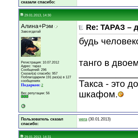
сказали cпасибо:
29.01.2013, 14:30
Алина+Рэм
Re: ТАРАЗ – 
Завсегдатай
будь человеко
танго в двое
Регистрация: 10.07.2012
Адрес: тараз
Сообщений: 296
___________
Сказал(а) спасибо: 957
Поблагодарили 191 раз(а) в 127
Такса - это 
сообщениях
Подарков:
2
шкафом.
Вес репутации:
56
Пользователь сказал
wera
(30.01.2013)
cпасибо:
29.01.2013, 14:31