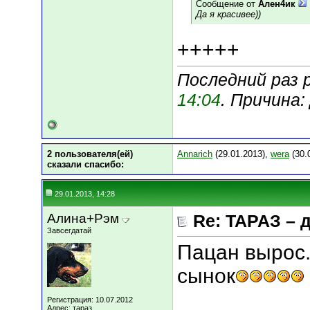
Сообщение от
Ален4ик
Да я красивее))
+++++
Последний раз 
14:04
. Причина
2 пользователя(ей)
Annarich
(29.01.2013),
wera
(30.
сказали cпасибо:
29.01.2013, 14:28
Алина+Рэм
Re: ТАРАЗ – 
Завсегдатай
Пацан вырос.
сынок
Регистрация: 10.07.2012
Адрес: тараз