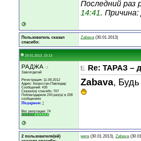
Последний раз р
14:41
. Причина
Пользователь сказал
Zabava
(30.01.2013)
cпасибо:
29.01.2013, 15:13
РАДЖА
Re: ТАРАЗ – 
Завсегдатай
Zabava
, Будь
Регистрация: 11.09.2012
Адрес: Казахстан,Павлодар
Сообщений: 435
Сказал(а) спасибо: 707
Поблагодарили 243 раз(а) в 208
сообщениях
Подарков:
7
Вес репутации:
74
2 пользователя(ей)
wera
(30.01.2013),
Zabava
(30.01
сказали cпасибо: