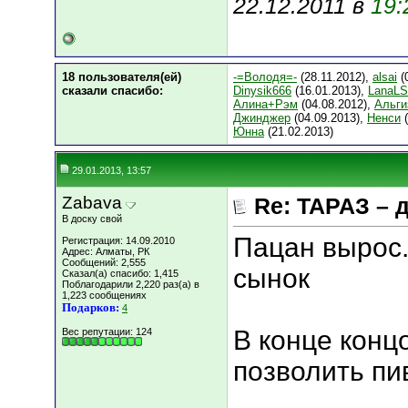
22.12.2011 в
19:
18 пользователя(ей)
-=Володя=-
(28.11.2012),
alsai
(
сказали cпасибо:
Dinysik666
(16.01.2013),
LanaL
Алина+Рэм
(04.08.2012),
Альги
Джинджер
(04.09.2013),
Ненси
(
Юнна
(21.02.2013)
29.01.2013, 13:57
Zabava
Re: ТАРАЗ – 
В доску свой
Пацан вырос.
Регистрация: 14.09.2010
Адрес: Алматы, РК
Сообщений: 2,555
сынок
Сказал(а) спасибо: 1,415
Поблагодарили 2,220 раз(а) в
1,223 сообщениях
Подарков:
4
В конце конц
Вес репутации:
124
позволить пи