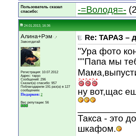
Пользователь сказал
-=Володя=-
(2
cпасибо:
24.01.2013, 16:36
Алина+Рэм
Re: ТАРАЗ – 
Завсегдатай
"Ура фото кон
""Папа мы те
Мама,выпусти
Регистрация: 10.07.2012
Адрес: тараз
Сообщений: 296
Сказал(а) спасибо: 957
Поблагодарили 191 раз(а) в 127
ну вот,щас ещ
сообщениях
Подарков:
2
Вес репутации:
56
___________
Такса - это 
шкафом.