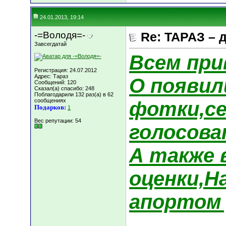
24.01.2013, 19:14
-=Володя=-
Re: ТАРАЗ – 
Завсегдатай
Всем при
Регистрация: 24.07.2012
Адрес: Тараз
О появил
Сообщений: 120
Сказал(а) спасибо: 248
Поблагодарили 132 раз(а) в 62
сообщениях
фотки,се
Подарков:
1
Вес репутации:
54
голосоват
А также 
оценки,Н
апортом 