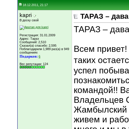
18.12.2011, 21:17
kapri
ТАРАЗ – дава
В доску свой
ТАРАЗ – дава
Регистрация: 31.01.2009
Адрес: Тараз
Сообщений: 2,510
Сказал(а) спасибо: 2,595
Всем привет! 
Поблагодарили 1,989 раз(а) в 949
сообщениях
Подарков:
6
таких остаетс
Вес репутации:
124
успел побыват
познакомитьс
командой!! В
Владельцев С
Жамбылский 
живем и рабо