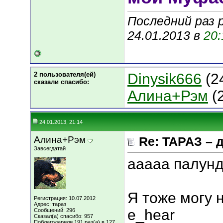
Последний раз 
24.01.2013 в
20:
2 пользователя(ей)
Dinysik666
(2
сказали cпасибо:
Алина+Рэм
(2
24.01.2013, 21:14
Алина+Рэм
Re: ТАРАЗ – 
Завсегдатай
ааааа палун
Я тоже могу на
Регистрация: 10.07.2012
Адрес: тараз
e_hear
Сообщений: 296
Сказал(а) спасибо: 957
Поблагодарили 191 раз(а) в 127