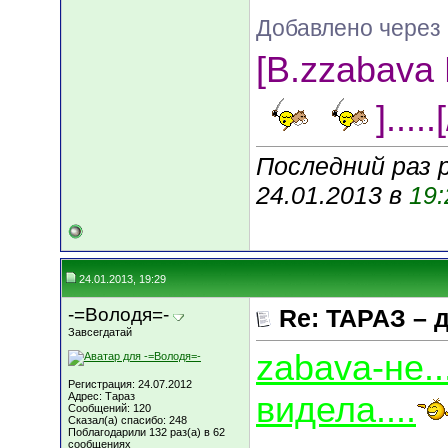
Добавлено через 
[B.zzabava
].....
Последний раз 
24.01.2013 в
19:
24.01.2013, 19:29
-=Володя=-
Re: ТАРАЗ – 
Завсегдатай
zabava-не..
Регистрация: 24.07.2012
видела....
Адрес: Тараз
Сообщений: 120
Сказал(а) спасибо: 248
Поблагодарили 132 раз(а) в 62
сообщениях