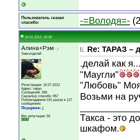
Пользователь сказал
-=Володя=-
(2
cпасибо:
24.01.2013, 16:38
Алина+Рэм
Re: ТАРАЗ – 
Завсегдатай
.делай как я..
"Маугли"
"Любовь" Моя
Регистрация: 10.07.2012
Адрес: тараз
Сообщений: 296
Возьми на руч
Сказал(а) спасибо: 957
Поблагодарили 191 раз(а) в 127
сообщениях
___________
Подарков:
2
Такса - это 
Вес репутации:
56
шкафом.