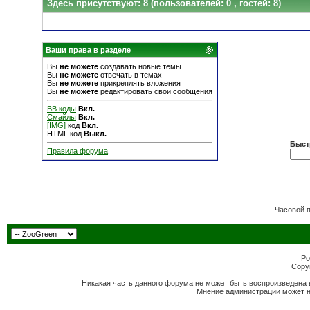
Здесь присутствуют: 8
(пользователей: 0 , гостей: 8)
Ваши права в разделе
Вы
не можете
создавать новые темы
Вы
не можете
отвечать в темах
Вы
не можете
прикреплять вложения
Вы
не можете
редактировать свои сообщения
BB коды
Вкл.
Смайлы
Вкл.
[IMG]
код
Вкл.
HTML код
Выкл.
Быст
Правила форума
Часовой 
Po
Copyr
Никакая часть данного форума не может быть воспроизведена 
Мнение администрации может н