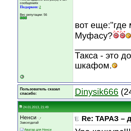
сообщениях
Подарков:
2
Вес репутации:
56
вот еще:"где 
Муфасу?
___________
Такса - это 
шкафом.
Пользователь сказал
Dinysik666
(2
cпасибо:
24.01.2013, 21:49
Ненси
Re: ТАРАЗ – 
Завсегдатай