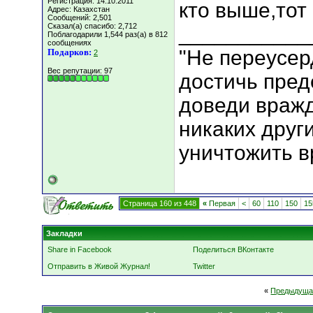
Регистрация: 14.10.2011
кто выше,тот
Адрес: Казахстан
Сообщений: 2,501
Сказал(а) спасибо: 2,712
___________
Поблагодарили 1,544 раз(а) в 812
сообщениях
"Не переусер
Подарков:
2
Вес репутации:
97
достичь пред
доведи вражд
никаких друг
уничтожить вр
Страница 160 из 448
«
Первая
<
60
110
150
15
Закладки
Share in Facebook
Поделиться ВКонтакте
Отправить в Живой Журнал!
Twitter
«
Предыдуща