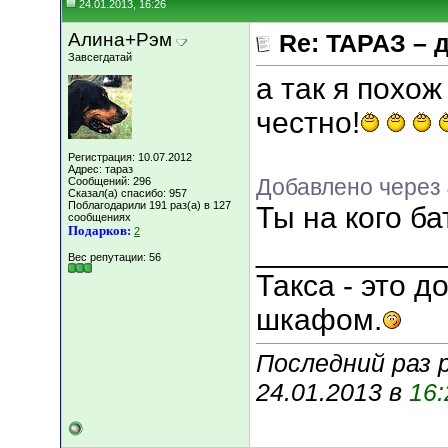
24.01.2013, 16:26
Алина+Рэм
Re: ТАРАЗ – 
Завсегдатай
а так я похож
честно!
Регистрация: 10.07.2012
Адрес: тараз
Добавлено через 
Сообщений: 296
Сказал(а) спасибо: 957
Поблагодарили 191 раз(а) в 127
Ты на кого ба
сообщениях
Подарков:
2
___________
Вес репутации:
56
Такса - это 
шкафом.
Последний раз 
24.01.2013 в
16: