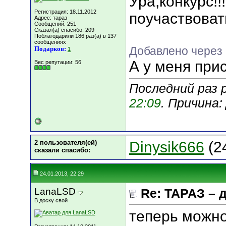
Ура,конкурс!
Регистрация: 18.11.2012
поучаствовать
Адрес: тараз
Сообщений: 251
Сказал(а) спасибо: 209
Поблагодарили 186 раз(а) в 137
сообщениях
Добавлено через 
Подарков:
1
А у меня прис
Вес репутации:
56
Последний раз 
22:09
. Причина
2 пользователя(ей)
Dinysik666
(2
сказали cпасибо:
24.01.2013, 22:29
LanaLSD
Re: ТАРАЗ – 
В доску свой
теперь можно