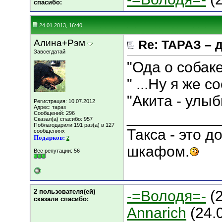
cпасибо:
24.01.2013, 16:40
Алина+Рэм
Re: ТАРАЗ – 
Завсегдатай
"Ода o собак
" ...Ну я же с
"Акита - улыб
Регистрация: 10.07.2012
Адрес: тараз
___________
Сообщений: 296
Сказал(а) спасибо: 957
Поблагодарили 191 раз(а) в 127
Такса - это 
сообщениях
Подарков:
2
шкафом.
Вес репутации:
56
2 пользователя(ей)
-=Володя=-
(2
сказали cпасибо:
Annarich
(24.