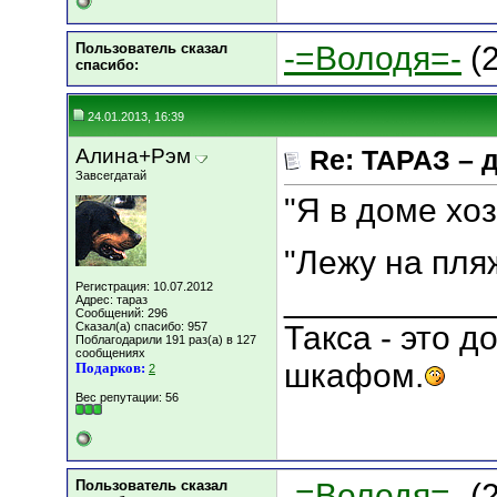
Пользователь сказал
-=Володя=-
(2
cпасибо:
24.01.2013, 16:39
Алина+Рэм
Re: ТАРАЗ – 
Завсегдатай
"Я в доме хо
"Лежу на пля
Регистрация: 10.07.2012
___________
Адрес: тараз
Сообщений: 296
Сказал(а) спасибо: 957
Такса - это 
Поблагодарили 191 раз(а) в 127
сообщениях
шкафом.
Подарков:
2
Вес репутации:
56
Пользователь сказал
-=Володя=-
(2