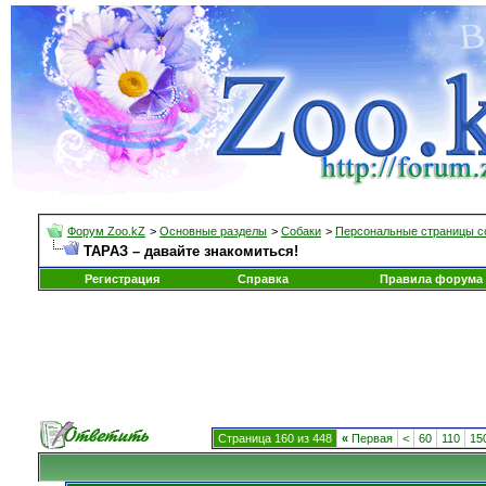
Форум Zoo.kZ
>
Основные разделы
>
Собаки
>
Персональные страницы с
ТАРАЗ – давайте знакомиться!
Регистрация
Справка
Правила форума
Страница 160 из 448
«
Первая
<
60
110
15