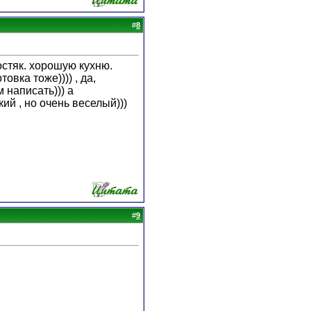
#
8
костяк. хорошую кухню.
вка тоже)))) , да,
 написать))) а
кий , но очень веселый)))
#
9