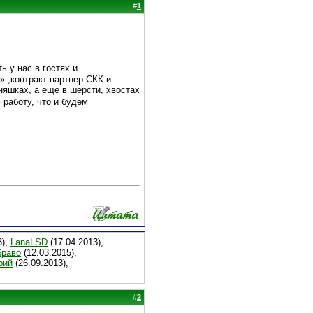
#
1
ь у нас в гостях и
 ,контракт-партнер СКК и
яшках, а еще в шерсти, хвостах
 работу, что и будем
3),
LanaLSD
(17.04.2013),
браво
(12.03.2015),
рий
(26.09.2013),
#
2