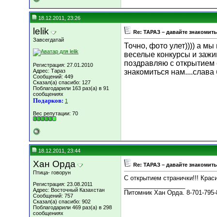
18.12.2011, 23:26
lelik
Re: ТАРАЗ – давайте знакомить
Завсегдатай
Точно, фото улет)))) а мы
веселые конкурсы и зажиг
поздравляю с открытием с
Регистрация: 27.01.2010
Адрес: Тараз
знакомиться нам....слава 
Сообщений: 449
Сказал(а) спасибо: 127
Поблагодарили 163 раз(а) в 91
сообщениях
Подарков:
1
Вес репутации:
70
18.12.2011, 23:44
Хан Орда
Re: ТАРАЗ – давайте знакомить
Птица- говорун
С открытием странички!!! Крас
Регистрация: 23.08.2011
__________________
Адрес: Восточный Казахстан
Питомник Хан Орда. 8-701-795-8
Сообщений: 757
Сказал(а) спасибо: 902
Поблагодарили 469 раз(а) в 298
сообщениях