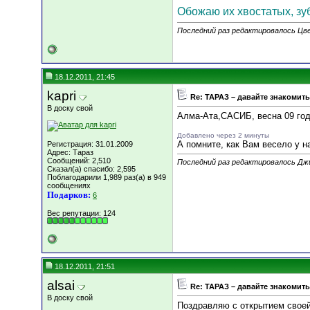
Обожаю их хвостатых, зуб
Последний раз редактировалось Цве
18.12.2011, 21:45
kapri
Re: ТАРАЗ – давайте знакомить
В доску свой
Алма-Ата,САСИБ, весна 09 го
Добавлено через 2 минуты
А помните, как Вам весело у н
Регистрация: 31.01.2009
Адрес: Тараз
Сообщений: 2,510
Последний раз редактировалось Джи
Сказал(а) спасибо: 2,595
Поблагодарили 1,989 раз(а) в 949
сообщениях
Подарков:
6
Вес репутации:
124
18.12.2011, 21:51
alsai
Re: ТАРАЗ – давайте знакомить
В доску свой
Поздравляю с открытием своей