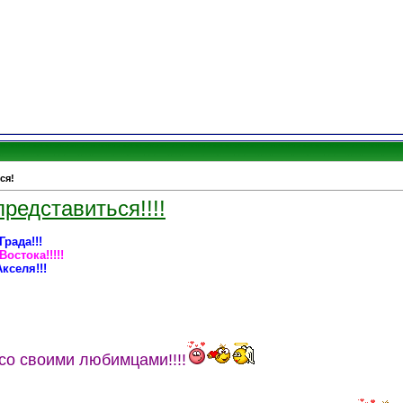
ся!
редставиться!!!!
рада!!!
остока!!!!!
кселя!!!
со своими любимцами!!!!