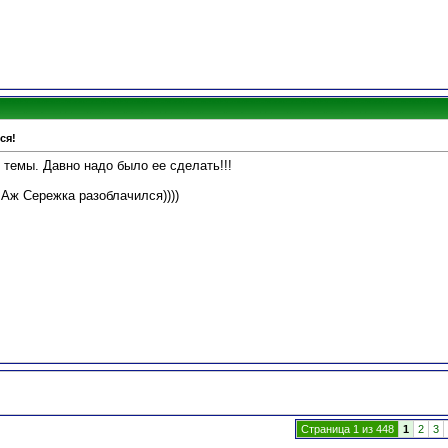
ся!
 темы. Давно надо было ее сделать!!!
 Аж Сережка разоблачился))))
Страница 1 из 448
1
2
3