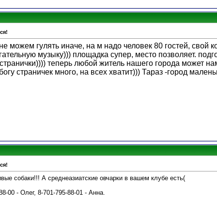
ся!
 не можем гулять иначе, на м надо человек 80 гостей, свой 
ательную музыку))) площадка супер, место позволяет. подгото
транички)))) теперь любой житель нашего города может нам
богу страничек много, на всех хватит))) Тараз -город малень
ся!
ивые собаки!!! А среднеазиатские овчарки в вашем клубе есть(
8-00 - Олег, 8-701-795-88-01 - Анна.