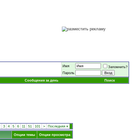
Имя
Запомнить?
Пароль
Сообщения за день
Поиск
2
3
4
5
6
11
51
101
>
Последняя
»
Опции темы
Опции просмотра