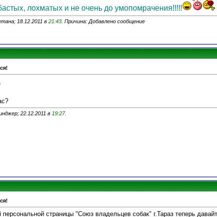
астых, лохматых и не очень до умопомрачения!!!!!
тана; 18.12.2011 в
21:43
. Причина: Добавлено сообщение
ся!
д
ас?
нджер; 22.12.2011 в
19:27
.
ся!
 персональной страницы "Союз владельцев собак" г.Тараз теперь давай