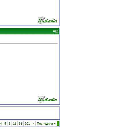
#
10
4
5
6
11
51
101
>
Последняя
»