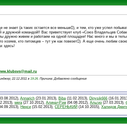
е не знает (а таких остается все меньше), и тем, кто уже успел побыват
й и дружной командой!! Вас приветствует клуб «Союз Владельцев Собак»
дружно живем и работаем на одной площадке! Нас много и мы в тельн
то хозяев, кто питомцев – тут уж как повезет). А еще очень любим свою
х здесь!
ww.klubsvs@mail.ru
нджер; 22.12.2011 в
19:26
. Причина: Добавлено сообщение
03.08.2012),
Annarich
(23.01.2013),
Biba
(11.02.2013),
Dinysik666
(16.01.201
2.2013),
wera
(27.10.2012),
Алина+Рэм
(04.08.2012),
Альгиз
(27.03.2013),
04.09.2013),
Ненси
(15.02.2013),
СЕРЕНЬКИЙ
(14.10.2015),
Халидов Дмит