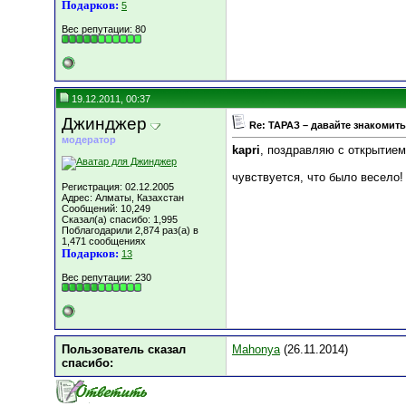
Подарков:
5
Вес репутации:
80
19.12.2011, 00:37
Джинджер
Re: ТАРАЗ – давайте знакомить
модератор
kapri
, поздравляю с открытием
чувствуется, что было весело!
Регистрация: 02.12.2005
Адрес: Алматы, Казахстан
Сообщений: 10,249
Сказал(а) спасибо: 1,995
Поблагодарили 2,874 раз(а) в
1,471 сообщениях
Подарков:
13
Вес репутации:
230
Пользователь сказал
Mahonya
(26.11.2014)
cпасибо: