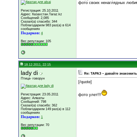
фото своих ненаглядных любим
Регистрация: 25.10.2011
Адрес: Казахстан.Taraz.kz
Сообщений: 2,085
Сказал(а) спасибо: 344
Поблагодарили 983 раз(а) в 614
сообщениях
Подарков:
4
Вес репутации:
105
18.12.2011, 22:15
lady di
Re: ТАРАЗ – давайте знакомить
Птица- говорун
[/quote]
Регистрация: 23.05.2011
фото улет!!!
Адрес: Алматы
Сообщений: 798
Сказал(а) спасибо: 362
Поблагодарили 149 раз(а) в 112
сообщениях
Подарков:
1
Вес репутации:
70