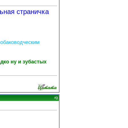
льная страничка
собаководческим
едко ну и зубастых
#
3