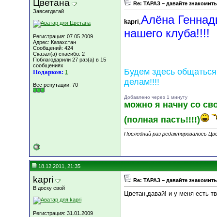
Цветана
Re: ТАРАЗ – давайте знакомить
Завсегдатай
Алёна Геннад
kapri
,
нашего клуба!!!!
Регистрация: 07.05.2009
Адрес: Казахстан
Сообщений: 424
Сказал(а) спасибо: 2
Поблагодарили 27 раз(а) в 15
сообщениях
Будем здесь общаться
Подарков:
1
делам!!!!
Вес репутации:
70
Добавлено через 1 минуту
можно я начну со сво
(полная пасть!!!!)
Последний раз редактировалось Цве
18.12.2011, 21:35
kapri
Re: ТАРАЗ – давайте знакомить
В доску свой
Цветан,давай! и у меня есть тв
Регистрация: 31.01.2009