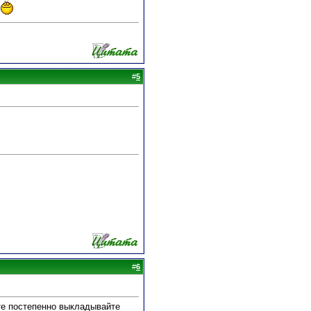
#
5
#
6
те постепенно выкладывайте