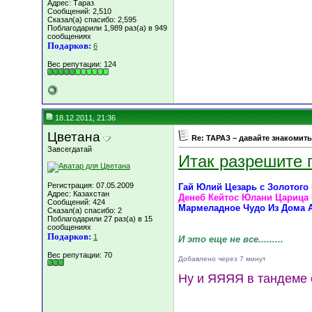
Адрес: Тараз
Сообщений: 2,510
Сказал(а) спасибо: 2,595
Поблагодарили 1,989 раз(а) в 949
сообщениях
Подарков:
6
Вес репутации:
124
18.12.2011, 21:36
Цветана
Re: ТАРАЗ – давайте знакомить
Завсегдатай
Итак разрешите п
Регистрация: 07.05.2009
Гай Юлий Цезарь с Золотого Г
Адрес: Казахстан
Денеб Кейтос Юлани Царица В
Сообщений: 424
Мармеладное Чудо Из Дома А
Сказал(а) спасибо: 2
Поблагодарили 27 раз(а) в 15
сообщениях
Подарков:
1
И это еще не все.........
Вес репутации:
70
Добавлено через 7 минут
Ну и ЯЯЯЯ в тандеме 