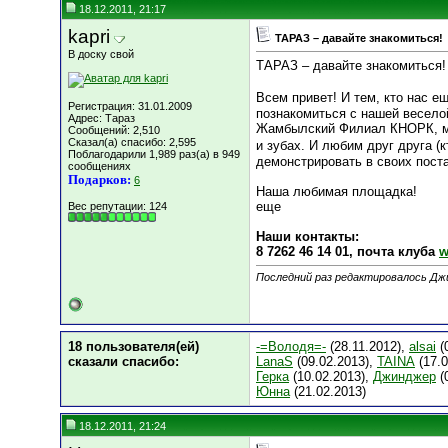
18.12.2011, 21:17
kapri
ТАРАЗ – давайте знакомиться!
В доску свой
ТАРАЗ – давайте знакомиться!
Всем привет! И тем, кто нас ещ
Регистрация: 31.01.2009
познакомиться с нашей весело
Адрес: Тараз
Жамбылский Филиал КНОРК, мы 
Сообщений: 2,510
Сказал(а) спасибо: 2,595
и зубах. И любим друг друга (к
Поблагодарили 1,989 раз(а) в 949
демонстрировать в своих поста
сообщениях
Подарков:
6
Наша любимая площадка!
еще
Вес репутации:
124
Наши контакты:
8 7262 46 14 01, почта клуба
w
Последний раз редактировалось Джи
18 пользователя(ей)
-=Володя=-
(28.11.2012),
alsai
(
сказали cпасибо:
LanaS
(09.02.2013),
TAINA
(17.0
Герка
(10.02.2013),
Джинджер
(
Юнна
(21.02.2013)
18.12.2011, 21:24