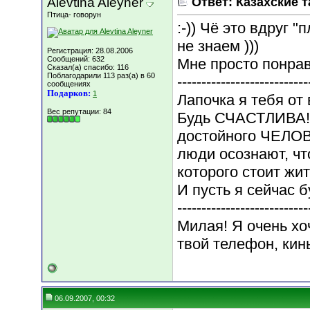
Alevtina Aleyner
Ответ: Казахские т
Птица- говорун
:-)) Чё это вдруг "
не знаем )))
Регистрация: 28.08.2006
Сообщений: 632
Мне просто понрав
Сказал(а) спасибо: 116
Поблагодарили 113 раз(а) в 60
---------------------------
сообщениях
Подарков:
1
Лапочка я тебя от
Вес репутации:
84
Будь СЧАСТЛИВА!!!
достойного ЧЕЛОВЕ
люди осознают, чт
которого стоит жит
И пусть я сейчас 
---------------------------
Милая! Я очень хо
твой телефон, кинь
06.09.2007, 00:32