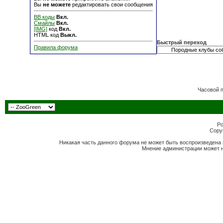
Вы
не можете
редактировать свои сообщения
BB коды
Вкл.
Смайлы
Вкл.
[IMG]
код
Вкл.
HTML код
Выкл.
Быстрый переход
Правила форума
Часовой 
Po
Copyr
Никакая часть данного форума не может быть воспроизведена 
Мнение администрации может н