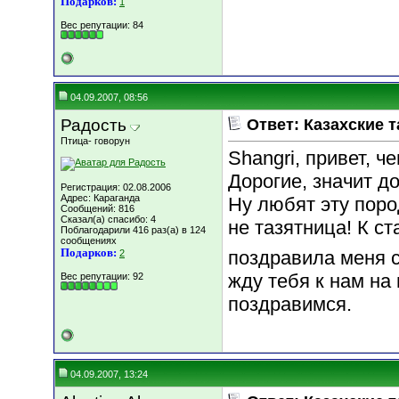
Подарков:
1
Вес репутации:
84
04.09.2007, 08:56
Радость
Ответ: Казахские т
Птица- говорун
Shangri, привет, ч
Дорогие, значит до
Регистрация: 02.08.2006
Адрес: Караганда
Ну любят эту поро
Сообщений: 816
Сказал(а) спасибо: 4
не тазятница! К ст
Поблагодарили 416 раз(а) в 124
сообщениях
Подарков:
поздравила меня 
2
жду тебя к нам на 
Вес репутации:
92
поздравимся.
04.09.2007, 13:24