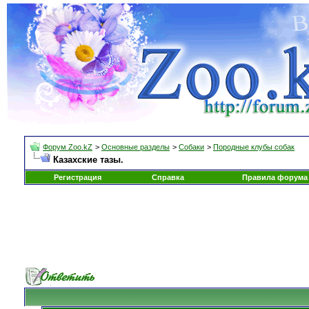
Форум Zoo.kZ
>
Основные разделы
>
Собаки
>
Породные клубы собак
Казахские тазы.
Регистрация
Справка
Правила форума