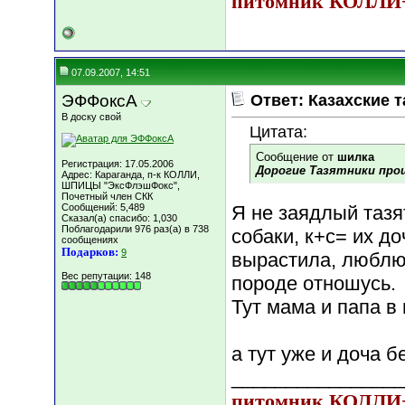
питомник КОЛЛ
07.09.2007, 14:51
ЭФФоксА
Ответ: Казахские т
В доску свой
Цитата:
Сообщение от
шилка
Регистрация: 17.05.2006
Дорогие Тазятники прош
Адрес: Караганда, п-к КОЛЛИ,
ШПИЦЫ "ЭксФлэшФокс",
Почетный член СКК
Сообщений: 5,489
Я не заядлый тазя
Сказал(а) спасибо: 1,030
Поблагодарили 976 раз(а) в 738
собаки, к+с= их до
сообщениях
Подарков:
9
вырастила, люблю 
Вес репутации:
148
породе отношусь.
Тут мама и папа в
а тут уже и доча б
________________
питомник КОЛЛ