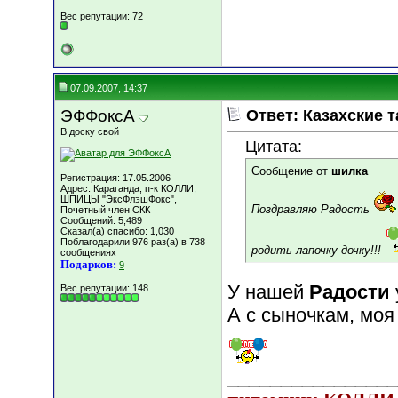
Вес репутации:
72
07.09.2007, 14:37
ЭФФоксА
Ответ: Казахские т
В доску свой
Цитата:
Сообщение от
шилка
Регистрация: 17.05.2006
Адрес: Караганда, п-к КОЛЛИ,
ШПИЦЫ "ЭксФлэшФокс",
Поздравляю Радость
Почетный член СКК
Сообщений: 5,489
Сказал(а) спасибо: 1,030
Поблагодарили 976 раз(а) в 738
родить лапочку дочку!!!
сообщениях
Подарков:
9
У нашей
Радости
Вес репутации:
148
А с сыночкам, моя
________________