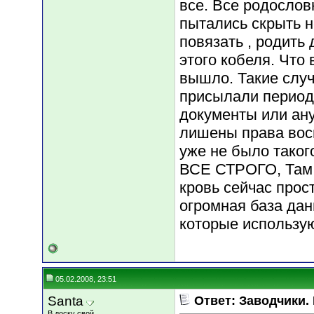
все. Все родосло
пытались скрыть н
повязать , родить 
этого кобеля. Что 
вышло. Такие случ
присылали периоди
документы или ан
лишены права вос
уже не было таког
ВСЕ СТРОГО, Там 
кровь сейчас прост
огромная база дан
которые использу
05.02.2008, 23:51
Santa
Ответ: Заводчики.
В доску свой