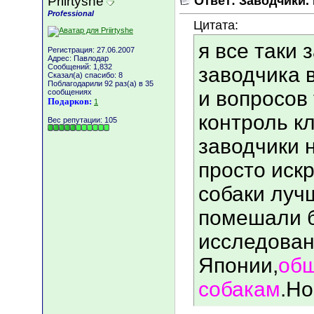
Priirtyshe
Ответ: Заводчики.
Professional
Цитата:
я все таки 
Регистрация: 27.06.2007
Адрес: Павлодар
Сообщений: 1,832
заводчика в
Сказал(а) спасибо: 8
Поблагодарили 92 раз(а) в 35
и вопросов 
сообщениях
Подарков:
1
контроль к
Вес репутации:
105
заводчики 
просто иск
собаки луч
помешали 
исследован
Японии,
общ
собакам
.Но