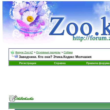
Форум Zoo.kZ
>
Основные разделы
>
Собаки
Заводчики. Кто они? Этика.Кодекс Молчания
Регистрация
Справка
Правила форума