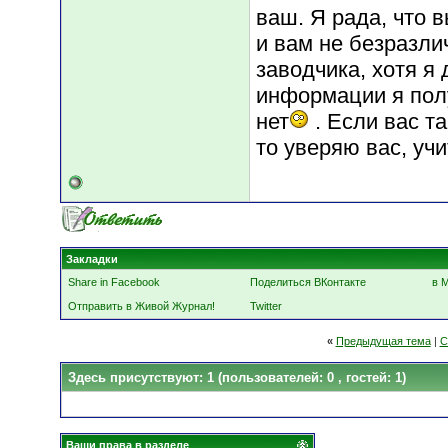
ваш. Я рада, что 
и вам не безразли
заводчика, хотя я
информации я полу
нет
. Если вас т
то уверяю вас, учи
Закладки
Share in Facebook
Поделиться ВКонтакте
в 
Отправить в Живой Журнал!
Twitter
«
Предыдущая тема
|
С
Здесь присутствуют: 1
(пользователей: 0 , гостей: 1)
Ваши права в разделе