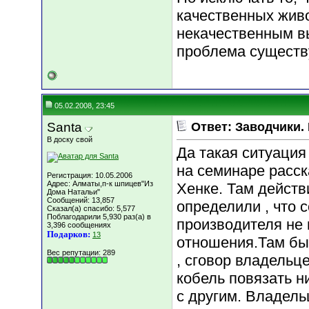
качественных жив
некачественным в
проблема существу
05.02.2008, 23:45
Santa
Ответ: Заводчики.
В доску свой
Да такая ситуация
на семинаре расс
Регистрация: 10.05.2006
Адрес: Алматы,п-к шпицев"Из
Хенке. Там действ
Дома Натальи"
Сообщений: 13,857
определили , что 
Сказал(а) спасибо: 5,577
Поблагодарили 5,930 раз(а) в
производителя не 
3,396 сообщениях
Подарков:
13
отношения.Там бы
Вес репутации:
289
, сговор владельце
кобель повязать н
с другим. Владель