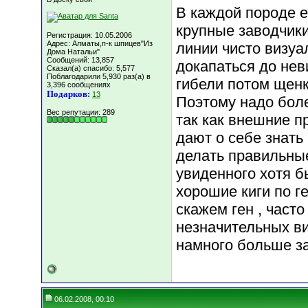
В каждой породе е
крупные заводчик
Регистрация: 10.05.2006
Адрес: Алматы,п-к шпицев"Из
линии чисто визуа
Дома Натальи"
Сообщений: 13,857
докапаться до не
Сказал(а) спасибо: 5,577
Поблагодарили 5,930 раз(а) в
гибели потом щенк
3,396 сообщениях
Подарков:
13
Поэтому надо боле
Вес репутации:
289
так как внешние п
дают о себе знат
делать правильн
увиденного хотя б
хорошие киги по ге
скажем ген , часто
незначительных в
намного больше за
06.02.2008, 00:10