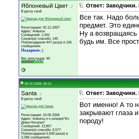
Яблоневый Цвет
Ответ: Заводчики.
В доску свой
Все так. Надо бол
предмет. Это един
Регистрация: 02.12.2007
Адрес: Алматы
Ну а возвращаясь 
Сообщений: 1,042
Сказал(а) спасибо: 145
будь им. Все прост
Поблагодарили 447 раз(а) в 106
сообщениях
Подарков:
2
Вес репутации:
90
06.02.2008, 00:21
Santa
Ответ: Заводчики.
В доску свой
Вот именно! А то 
закрывают глаза и
Регистрация: 10.05.2006
Адрес: Алматы,п-к шпицев"Из
породу!
Дома Натальи"
Сообщений: 13,857
Сказал(а) спасибо: 5,577
Поблагодарили 5,930 раз(а) в
3,396 сообщениях