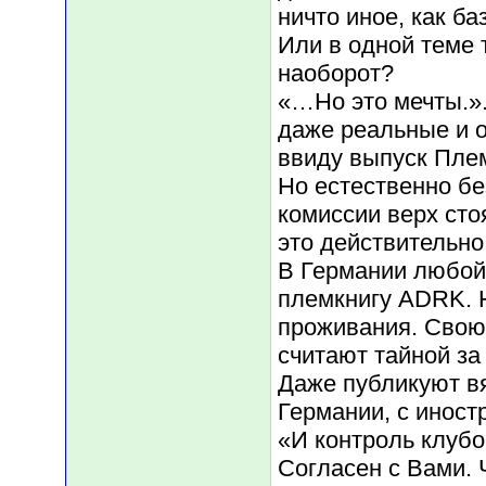
ничто иное, как ба
Или в одной теме т
наоборот?
«…Но это мечты.».
даже реальные и 
ввиду выпуск Пле
Но естественно б
комиссии верх сто
это действительн
В Германии любой
племкнигу ADRK. 
проживания. Свою
считают тайной за
Даже публикуют в
Германии, с иност
«И контроль клубо
Согласен с Вами. 