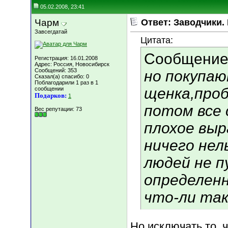
05.02.2008, 23:41
Чарм
Ответ: Заводчики.
Завсегдатай
Цитата:
Сообщение
Регистрация: 16.01.2008
Адрес: Россия, Новосибирск
Сообщений: 353
но покупа
Сказал(а) спасибо: 0
Поблагодарили 1 раз в 1
щенка,проб
сообщении
Подарков:
1
потом все 
Вес репутации:
73
плохое вы
ничего нел
людей не п
определенн
что-ли так
Но исключать то, 