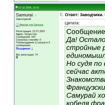
07.02.2008, 14:43
Samurai
Ответ: Заводчики.
Завсегдатай
Цитата:
Сообщение
Регистрация: 22.07.2007
Адрес: Казахстан
Сообщений: 434
Да! Остал
Сказал(а) спасибо: 0
Поблагодарили 12 раз(а) в 8
стройные 
сообщениях
Подарков:
1
единомышле
Вес репутации:
74
Но судя по
сейчас акт
Знакомства 
Французский
Самурай х
кобеля фра