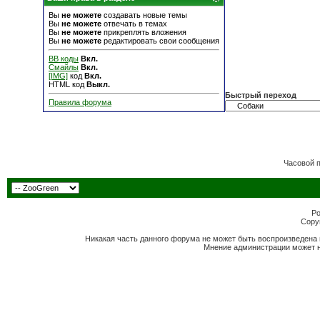
Вы
не можете
создавать новые темы
Вы
не можете
отвечать в темах
Вы
не можете
прикреплять вложения
Вы
не можете
редактировать свои сообщения
BB коды
Вкл.
Смайлы
Вкл.
[IMG]
код
Вкл.
HTML код
Выкл.
Быстрый переход
Правила форума
Часовой 
Po
Copyr
Никакая часть данного форума не может быть воспроизведена 
Мнение администрации может н