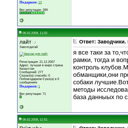
Подарков:
13
Вес репутации:
289
06.02.2008, 11:02
лайт
Ответ: Заводчики.
Завсегдатай
я все таки за то,ч
рамки, тогда и воп
Регистрация: 21.12.2007
Адрес: лучшая в мире страна
контроль клубов.М
Казахстан
Сообщений: 277
обманщики,они про
Сказал(а) спасибо: 0
Поблагодарили 0 раз(а) в 0
собаки лучшие.Во
сообщениях
Подарков:
1
методы исследова
Вес репутации:
71
база данныых по с
06.02.2008, 11:51