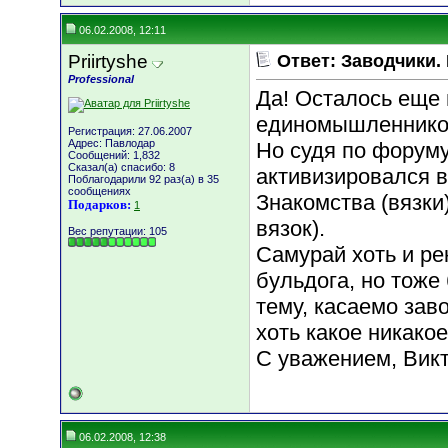
06.02.2008, 12:11
Priirtyshe
Ответ: Заводчики.
Professional
Да! Осталось еще
единомышленников
Регистрация: 27.06.2007
Адрес: Павлодар
Но судя по форуму
Сообщений: 1,832
Сказал(а) спасибо: 8
активизировался в
Поблагодарили 92 раз(а) в 35
сообщениях
Знакомства (вязки
Подарков:
1
вязок).
Вес репутации:
105
Самурай хоть и ре
бульдога, но тоже
тему, касаемо зав
хоть какое никако
С уважением, Викт
06.02.2008, 12:38