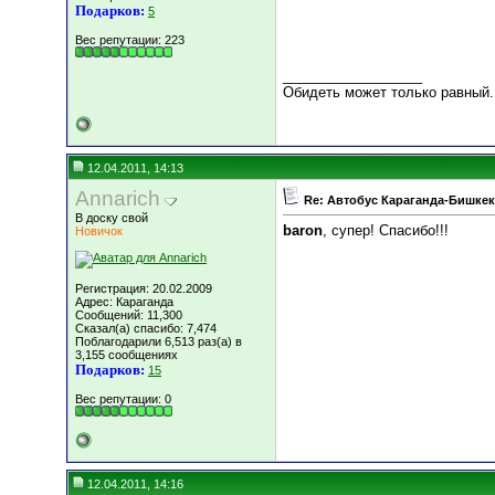
Подарков:
5
Вес репутации:
223
__________________
Обидеть может только равный.
12.04.2011, 14:13
Annarich
Re: Автобус Караганда-Бишкек
В доску свой
baron
, супер! Спасибо!!!
Новичок
Регистрация: 20.02.2009
Адрес: Караганда
Сообщений: 11,300
Сказал(а) спасибо: 7,474
Поблагодарили 6,513 раз(а) в
3,155 сообщениях
Подарков:
15
Вес репутации:
0
12.04.2011, 14:16