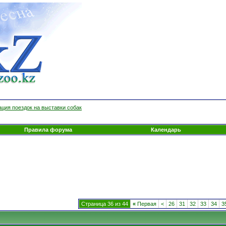
ция поездок на выставки собак
Правила форума
Календарь
Страница 36 из 44
«
Первая
<
26
31
32
33
34
3