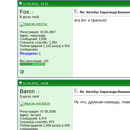
12.04.2011, 13:15
Fox
Re: Автобус Караганда-Бишкек
В доску свой
ага вот и прально!
Регистрация: 10.04.2007
Адрес: караганда
Сообщений: 2,836
Сказал(а) спасибо: 1,384
Поблагодарили 1,162 раз(а) в 403
сообщениях
Подарков:
6
Вес репутации:
125
12.04.2011, 14:08
Baron
Re: Автобус Караганда-Бишкек
В доску свой
Ну что, дружная команда, лови
Регистрация: 07.09.2006
Адрес: Астана
Сообщений: 4,474
Сказал(а) спасибо: 875
Поблагодарили 1,560 раз(а) в 638
сообщениях