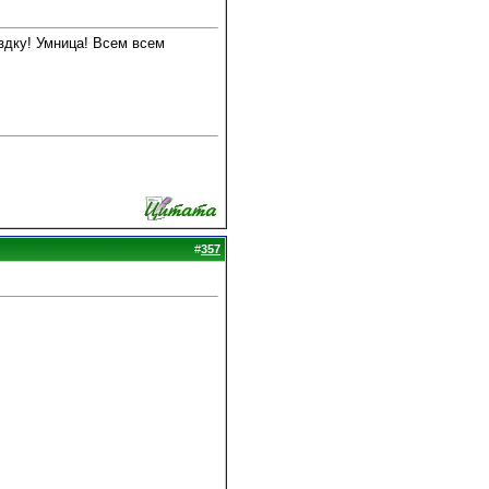
здку! Умница! Всем всем
#
357