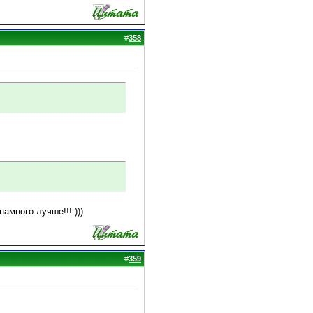
#
358
амного лучше!!! )))
#
359