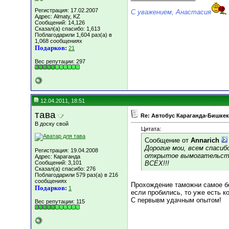
Регистрация: 17.02.2007
С уважением, Анастасия
Адрес: Almaty, KZ
Сообщений: 14,126
Сказал(а) спасибо: 1,613
Поблагодарили 1,604 раз(а) в
1,068 сообщениях
Подарков:
21
Вес репутации:
297
12.04.2011, 18:51
тава
Re: Автобус Караганда-Бишкек
В доску свой
Цитата:
Сообщение от
Annarich
Дорогие мои, всем спасиб
Регистрация: 19.04.2008
открытое вымогательство
Адрес: Караганда
Сообщений: 3,101
ВСЕХ!!!
Сказал(а) спасибо: 276
Поблагодарили 579 раз(а) в 216
сообщениях
Прохождение таможни самое бо
Подарков:
1
если пробились, то уже есть к
С первывм удачным опытом!
Вес репутации:
115