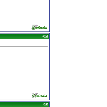
#
354
#
355