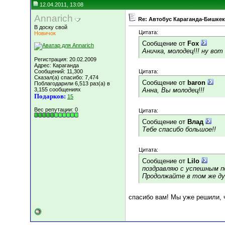
12.04.2011, 13:08
Annarich
Re: Автобус Караганда-Бишкек
В доску свой
Цитата:
Новичок
Сообщение от
Fox
Аничка, молодец!!! ну во
Регистрация: 20.02.2009
Адрес: Караганда
Сообщений: 11,300
Цитата:
Сказал(а) спасибо: 7,474
Сообщение от
baron
Поблагодарили 6,513 раз(а) в
3,155 сообщениях
Анна, Вы молодец!!!
Подарков:
15
Вес репутации:
0
Цитата:
Сообщение от
Влад
Тебе спасибо большое!!
Цитата:
Сообщение от
Lilo
поздравляю с успешным по
Продолжайте в том же дух
спасибо вам! Мы уже решили, 