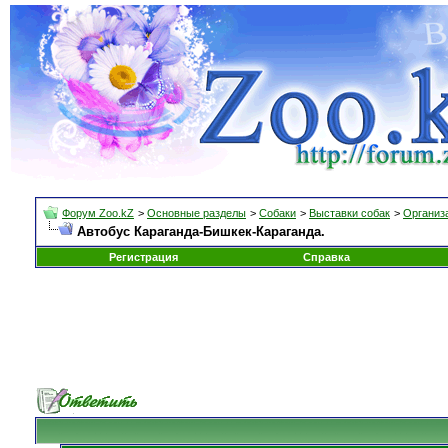
Форум Zoo.kZ
>
Основные разделы
>
Собаки
>
Выставки собак
>
Организа
Автобус Караганда-Бишкек-Караганда.
Регистрация
Справка