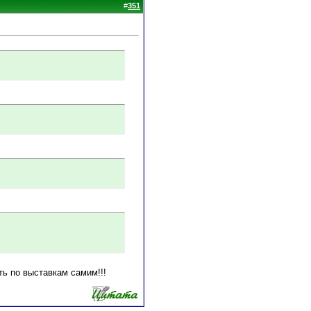
#
351
ь по выставкам самим!!!