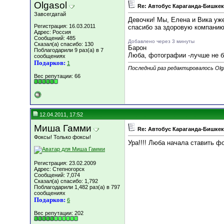
Olgasol
Re: Автобус Караганда-Бишкек
Завсегдатай
Девочки! Мы, Елена и Вика уж
Регистрация: 16.03.2011
спасибо за здоровую компанию
Адрес: Россия
Сообщений: 485
Добавлено через 3 минуты
Сказал(а) спасибо: 130
Барон
Поблагодарили 9 раз(а) в 7
Люба, фотографии -лучше не б
сообщениях
Подарков:
1
Последний раз редактировалось Olga
Вес репутации:
66
12.04.2011, 17:52
Миша Гамми
Re: Автобус Караганда-Бишкек
Фоксы! Только фоксы!
Ура!!!! Люба начала ставить фот
Регистрация: 23.02.2009
Адрес: Степногорск
Сообщений: 7,074
Сказал(а) спасибо: 1,792
Поблагодарили 1,482 раз(а) в 797
сообщениях
Подарков:
6
Вес репутации:
202