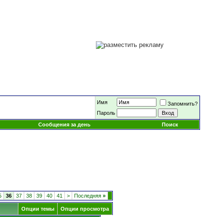
Имя
Запомнить?
Пароль
Сообщения за день
Поиск
5
36
37
38
39
40
41
>
Последняя
»
Опции темы
Опции просмотра