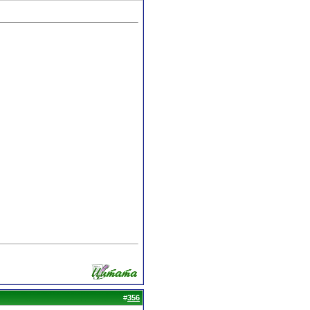
#
356