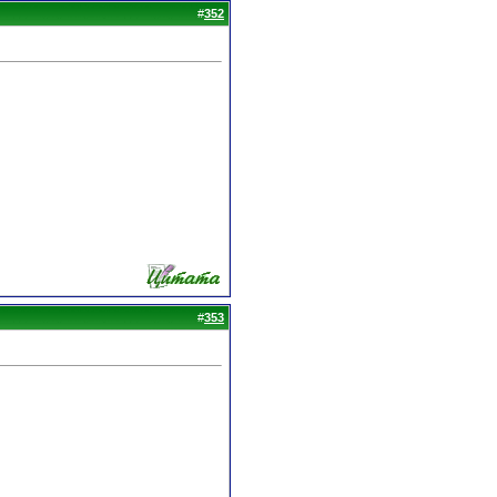
#
352
#
353