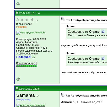
12.04.2011, 18:34
Annarich
Re: Автобус Караганда-Бишкек
В доску свой
Цитата:
Новичок
Сообщение от
Olgasol
Мы, Елена и Вика уже про
Регистрация: 20.02.2009
Адрес: Караганда
Сообщений: 11,300
удачно добраться до дома! По
Сказал(а) спасибо: 7,474
Поблагодарили 6,513 раз(а) в
Цитата:
3,155 сообщениях
Подарков:
15
Сообщение от
Olgasol
Ане огромное спасибо за п
Вес репутации:
0
это мой первый автобус и не в
12.04.2011, 18:45
Samanta
Re: Автобус Караганда-Бишкек
модератор
Annarich
, в Ташкент едите?
__________________