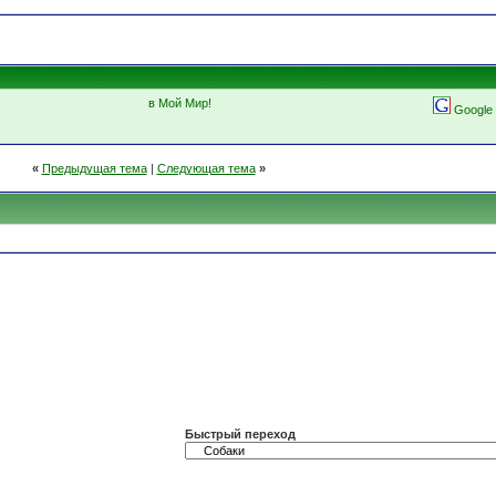
в Мой Мир!
Google
«
Предыдущая тема
|
Следующая тема
»
Быстрый переход