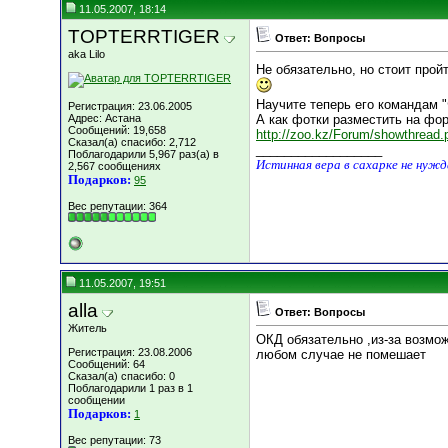
11.05.2007, 18:14
TOPTERRTIGER
Ответ: Вопросы
aka Lilo
Не обязательно, но стоит прой
Научите теперь его командам
Регистрация: 23.06.2005
Адрес: Астана
А как фотки разместить на фор
Сообщений: 19,658
http://zoo.kz/Forum/showthread
Сказал(а) спасибо: 2,712
__________________
Поблагодарили 5,967 раз(а) в
Истинная вера в сахарке не нуж
2,567 сообщениях
Подарков:
95
Вес репутации:
364
11.05.2007, 19:51
alla
Ответ: Вопросы
Житель
ОКД обязательно ,из-за возмож
Регистрация: 23.08.2006
любом случае не помешает
Сообщений: 64
Сказал(а) спасибо: 0
Поблагодарили 1 раз в 1
сообщении
Подарков:
1
Вес репутации:
73