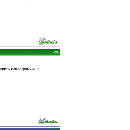
#
25
купить киллограмчик в