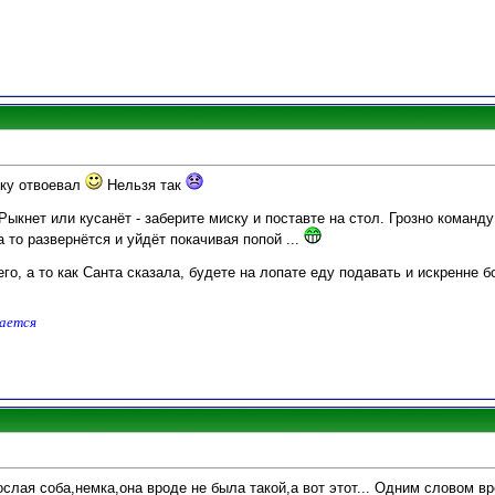
иску отвоевал
Нельзя так
ыкнет или кусанёт - заберите миску и поставте на стол. Грозно команду 
а то развернётся и уйдёт покачивая попой ...
го, а то как Санта сказала, будете на лопате еду подавать и искренне б
дается
рослая соба,немка,она вроде не была такой,а вот этот... Одним словом в