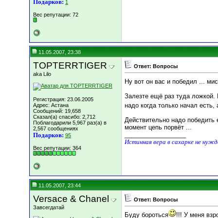
Подарков:
1
Вес репутации:
72
11.05.2007, 23:38
TOPTERRTIGER
Ответ: Вопросы
aka Lilo
Ну вот он вас и победил ... м
Залезте ещё раз туда ложкой. Р
Регистрация: 23.06.2005
надо когда только начал есть, 
Адрес: Астана
Сообщений: 19,658
Сказал(а) спасибо: 2,712
Действительно надо победить е
Поблагодарили 5,967 раз(а) в
момент цепь порвёт ...
2,567 сообщениях
__________________
Подарков:
95
Истинная вера в сахарке не нуж
Вес репутации:
364
11.05.2007, 23:44
Versace & Chanel
Ответ: Вопросы
Завсегдатай
Буду бороться
!!! У меня вз