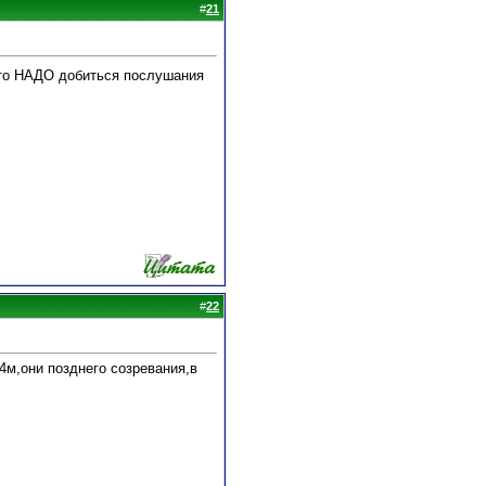
#
21
 что НАДО добиться послушания
#
22
4м,они позднего созревания,в