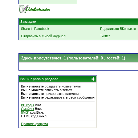
Закладки
Share in Facebook
Поделиться ВКонтакте
Отправить в Живой Журнал!
Twitter
Здесь присутствуют: 1
(пользователей: 0 , гостей: 1)
Ваши права в разделе
Вы
не можете
создавать новые темы
Вы
не можете
отвечать в темах
Вы
не можете
прикреплять вложения
Вы
не можете
редактировать свои сообщения
BB коды
Вкл.
Смайлы
Вкл.
[IMG]
код
Вкл.
HTML код
Выкл.
Правила форума