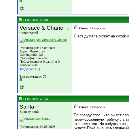
11.05.2007, 20:30
Versace & Chanel
Ответ: Вопросы
Завсегдатай
Я вот думала,может на сухой 
Регистрация: 17.04.2007
Адрес: Казахстан
Сообщений: 131
Сказал(а) спасибо: 0
Поблагодарили 0 раз(а) в 0
сообщениях
Подарков:
1
Вес репутации:
72
11.05.2007, 22:13
Santa
Ответ: Вопросы
В доску свой
По поводу того , что он ест 
перемороженную требуху , а та
это помогало. Не забудьте его
Регистрация: 10.05.2006
будете.Пока он еще маленький,