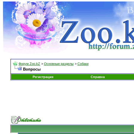
Форум Zoo.kZ
>
Основные разделы
>
Собаки
Вопросы
Регистрация
Справка