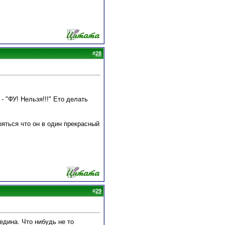
#
28
- "ФУ! Нельзя!!!" Ето делать
ояться что он в один прекрасный
#
29
редина. Что нибудь не то