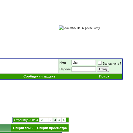
Имя
Запомнить?
Пароль
Сообщения за день
Поиск
Страница 3 из 4
<
1
2
3
4
>
Опции темы
Опции просмотра