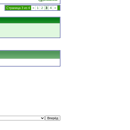
Страница 3 из 4
<
1
2
3
4
>