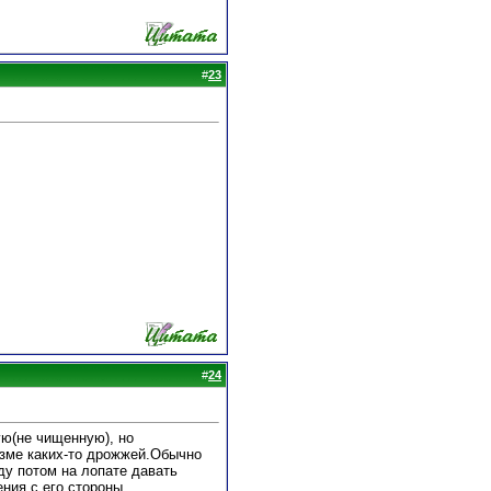
#
23
#
24
ую(не чищенную), но
низме каких-то дрожжей.Обычно
еду потом на лопате давать
ния с его стороны.