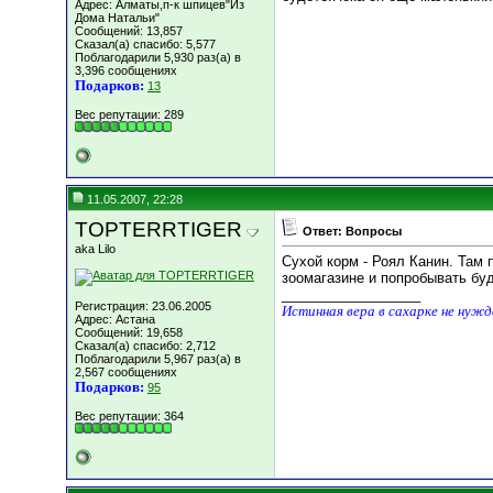
Адрес: Алматы,п-к шпицев"Из
Дома Натальи"
Сообщений: 13,857
Сказал(а) спасибо: 5,577
Поблагодарили 5,930 раз(а) в
3,396 сообщениях
Подарков:
13
Вес репутации:
289
11.05.2007, 22:28
TOPTERRTIGER
Ответ: Вопросы
aka Lilo
Сухой корм - Роял Канин. Там 
зоомагазине и попробывать буд
__________________
Регистрация: 23.06.2005
Истинная вера в сахарке не нуж
Адрес: Астана
Сообщений: 19,658
Сказал(а) спасибо: 2,712
Поблагодарили 5,967 раз(а) в
2,567 сообщениях
Подарков:
95
Вес репутации:
364