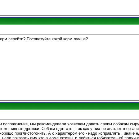
корм перейти? Посоветуйте какой корм лучше?
свои испражнения, мы рекомендовали хозяевам давать своим собакам сыр
к же пивные дрожжи. Собаки едят это , так как у них не хватает в орга
 хорошо проглистогонить. А с характером его - надо исправлять , иначе 
 надо показать ему кто в доме хозяин, и добиться (обязательно) подчине