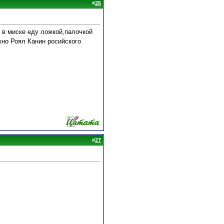
#
26
о в миске еду ложкой,палочкой
но Роял Канин росийского
#
27