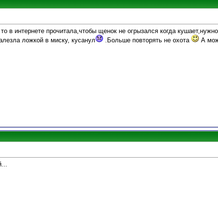
то в интернете прочитала,чтобы щенок не огрызался когда кушает,нужн
алезла ложкой в миску, кусанул
.Больше повторять не охота
А мож
...