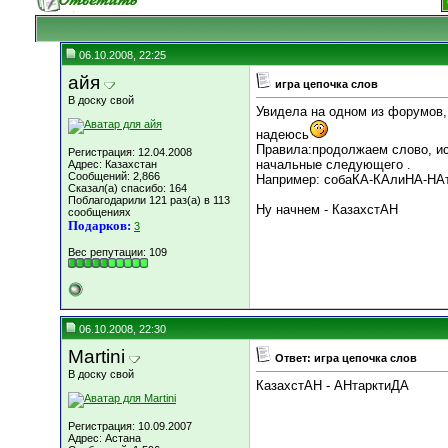
06.10.2008, 22:25
айя
игра цепочка слов
В доску свой
Увидела на одном из форумов,
надеюсь
Правила:продолжаем слово, ис
Регистрация: 12.04.2008
начальные следующего .
Адрес: Казахстан
Сообщений: 2,866
Например: собаКА-КАлиНА-НАтю
Сказал(а) спасибо: 164
Поблагодарили 121 раз(а) в 113
Ну начнем - КазахстАН
сообщениях
Подарков:
3
Вес репутации:
109
06.10.2008, 22:30
Martini
Ответ: игра цепочка слов
В доску свой
КазахстАН - АНтарктиДА
Регистрация: 10.09.2007
Адрес: Астана