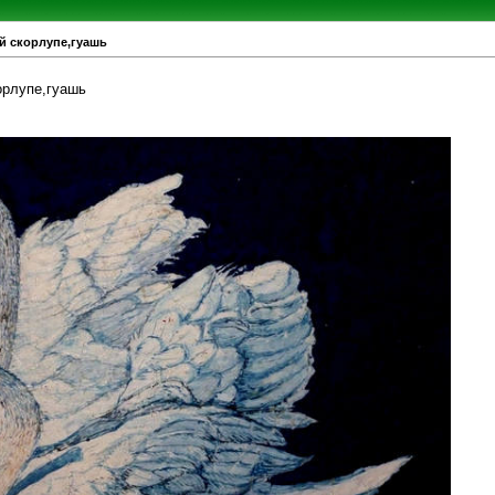
й скорлупе,гуашь
орлупе,гуашь