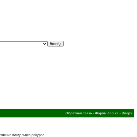
Обратная связь
-
Форум Zoo.kZ
-
Вверх
решения владельцев ресурса.