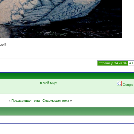
е!!
Страница 34 из 34
«
П
в Мой Мир!
Google
«
Предыдущая тема
|
Следующая тема
»