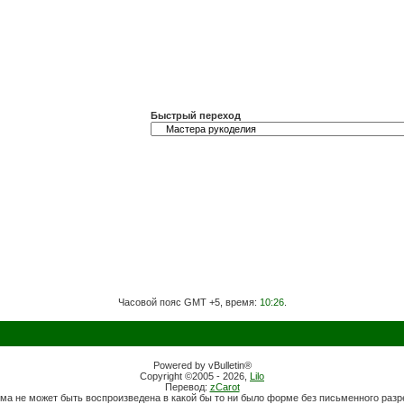
Быстрый переход
Часовой пояс GMT +5, время:
10:26
.
Powered by vBulletin®
Copyright ©2005 - 2026,
Lilo
Перевод:
zCarot
ма не может быть воспроизведена в какой бы то ни было форме без письменного раз