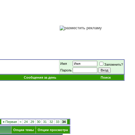
Имя
Запомнить?
Пароль
Сообщения за день
Поиск
«
Первая
<
24
29
30
31
32
33
34
Опции темы
Опции просмотра