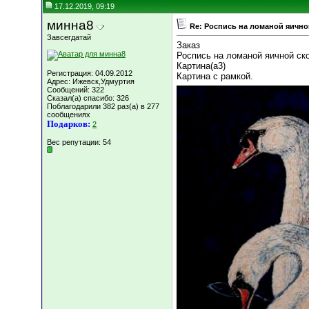
17.12.2019, 09:19
минна8
Re: Роспись на ломаной яично
Завсегдатай
Заказ
Роспись на ломаной яичной ск
Картина(а3)
Регистрация: 04.09.2012
Картина с рамкой.
Адрес: Ижевск,Удмуртия
Сообщений: 322
Сказал(а) спасибо: 326
Поблагодарили 382 раз(а) в 277
сообщениях
Подарков:
2
Вес репутации:
54