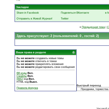
Закладки
Share in Facebook
Поделиться ВКонтакте
в 
Отправить в Живой Журнал!
Twitter
«
Предыдущая тема
|
С
Здесь присутствуют: 2
(пользователей: 0 , гостей: 2)
Ваши права в разделе
Вы
не можете
создавать новые темы
Вы
не можете
отвечать в темах
Вы
не можете
прикреплять вложения
Вы
не можете
редактировать свои сообщения
BB коды
Вкл.
Смайлы
Вкл.
[IMG]
код
Вкл.
HTML код
Выкл.
Быстрый переход
Правила форума
Часовой 