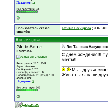
Подарков:
13
Вес репутации:
230
Пользователь сказал
Татьяна Насущнова
(31.07.2016
cпасибо:
30.07.2016, 00:40
GledisBen
Re: Танюша Насущнова,
В доску свой
С днём рождения!!! П
мечты!!!
Регистрация: 24.01.2009
__________________
Адрес: Алматы
Мы - друзья живо
Сообщений: 1,781
Сказал(а) спасибо: 56
Животные - наши друз
Поблагодарили 111 раз(а) в 60
сообщениях
Подарков:
9
Вес репутации:
102