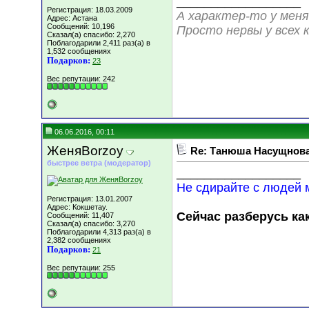
__________________
Регистрация: 18.03.2009
А характер-то у меня
Адрес: Астана
Сообщений: 10,196
Просто нервы у всех к
Сказал(а) спасибо: 2,270
Поблагодарили 2,411 раз(а) в
1,532 сообщениях
Подарков:
23
Вес репутации:
242
06.06.2016, 00:11
ЖеняBorzoy
Re: Танюша Насущнова,
быстрее ветра (модератор)
__________________
Не сдирайте с людей м
Регистрация: 13.01.2007
Адрес: Кокшетау.
Сейчас разберусь как
Сообщений: 11,407
Сказал(а) спасибо: 3,270
Поблагодарили 4,313 раз(а) в
2,382 сообщениях
Подарков:
21
Вес репутации:
255