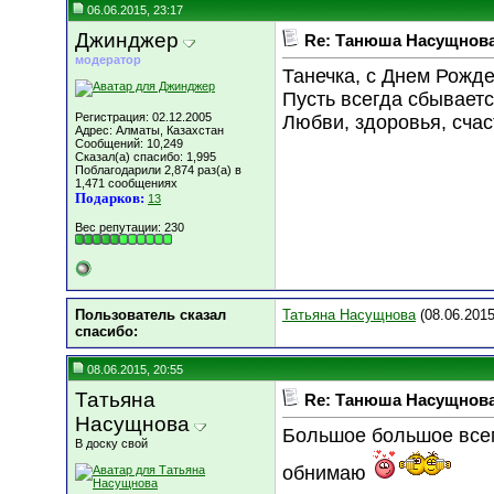
06.06.2015, 23:17
Джинджер
Re: Танюша Насущнова,
модератор
Танечка, с Днем Рожде
Пусть всегда сбывается
Регистрация: 02.12.2005
Любви, здоровья, счаст
Адрес: Алматы, Казахстан
Сообщений: 10,249
Сказал(а) спасибо: 1,995
Поблагодарили 2,874 раз(а) в
1,471 сообщениях
Подарков:
13
Вес репутации:
230
Пользователь сказал
Татьяна Насущнова
(08.06.2015
cпасибо:
08.06.2015, 20:55
Татьяна
Re: Танюша Насущнова,
Насущнова
Большое большое всем
В доску свой
обнимаю