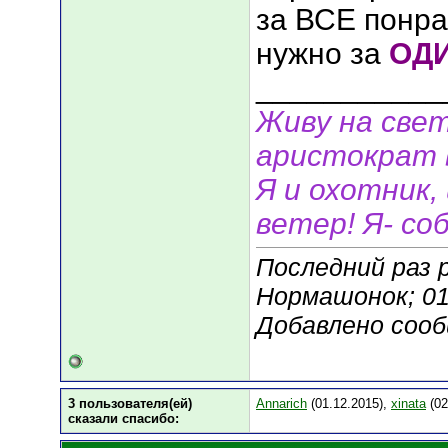
за ВСЕ понр
нужно за
ОД
___________
Живу на свет
аристократ 
Я и охотник, 
ветер! Я- соб
Последний раз 
Нормашонок; 01
Добавлено соо
3 пользователя(ей)
Annarich
(01.12.2015),
xinata
(02
сказали cпасибо: