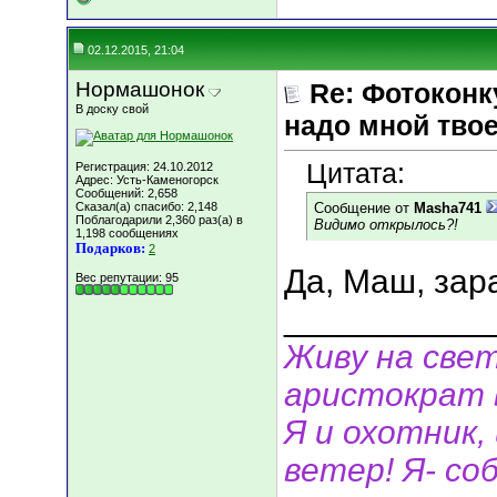
02.12.2015, 21:04
Нормашонок
Re: Фотоконк
В доску свой
надо мной твое
Цитата:
Регистрация: 24.10.2012
Адрес: Усть-Каменогорск
Сообщений: 2,658
Сказал(а) спасибо: 2,148
Сообщение от
Masha741
Поблагодарили 2,360 раз(а) в
Видимо открылось?!
1,198 сообщениях
Подарков:
2
Да, Маш, зар
Вес репутации:
95
___________
Живу на свет
аристократ 
Я и охотник, 
ветер! Я- соб