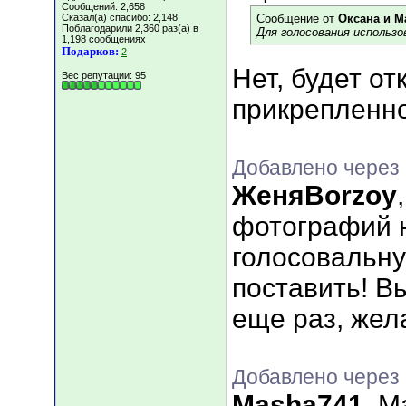
Сообщений: 2,658
Сказал(а) спасибо: 2,148
Сообщение от
Оксана и М
Поблагодарили 2,360 раз(а) в
Для голосования использо
1,198 сообщениях
Подарков:
2
Нет, будет от
Вес репутации:
95
прикрепленно
Добавлено через 
ЖеняBorzoy
фотографий н
голосовальну
поставить! В
еще раз, жел
Добавлено через 
Masha741
, М