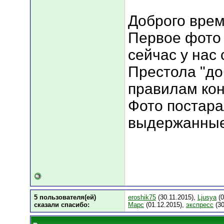
Доброго врем
Первое фото 
сейчас у нас
Престола "до
правилам кон
Фото постара
выдержанные 
5 пользователя(ей)
eroshik75
(30.11.2015),
Ljusya
(0
сказали cпасибо:
Марс
(01.12.2015),
экспресс
(30