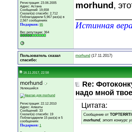
morhund
, эт
Регистрация: 23.06.2005
Адрес: Астана
Сообщений: 19,658
___________
Сказал(а) спасибо: 2,712
Поблагодарили 5,967 раз(а) в
2,567 сообщениях
Истинная вера
Подарков:
95
Вес репутации:
364
Пользователь сказал
morhund
(17.11.2017)
cпасибо:
16.11.2017, 22:58
morhund
Re: Фотоконк
Увлекшийся
надо мной твое
Цитата:
Регистрация: 22.12.2010
Адрес: Алматы
Сообщений: 33
Сказал(а) спасибо: 19
Сообщение от
TOPTERRT
Поблагодарили 15 раз(а) в 5
morhund
, этот конкурс 
сообщениях
Подарков:
1