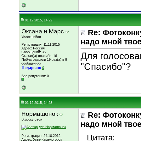
01.12.2015, 14:22
Оксана и Марс
Re: Фотоконк
Увлекшийся
надо мной твое
Регистрация: 11.11.2015
Адрес: Россия
Сообщений: 35
Для голосова
Сказал(а) спасибо: 16
Поблагодарили 19 раз(а) в 9
сообщениях
"Спасибо"?
Подарков:
0
Вес репутации:
0
01.12.2015, 14:23
Нормашонок
Re: Фотоконк
В доску свой
надо мной твое
Цитата:
Регистрация: 24.10.2012
Адрес: Усть-Каменогорск