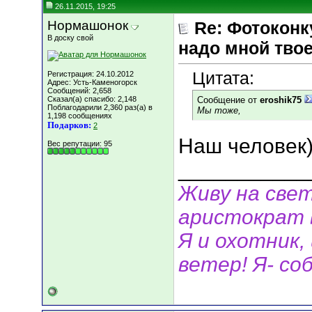
26.11.2015, 19:25
Нормашонок
Re: Фотоконк
В доску свой
надо мной твое
Цитата:
Регистрация: 24.10.2012
Адрес: Усть-Каменогорск
Сообщений: 2,658
Сказал(а) спасибо: 2,148
Сообщение от
eroshik75
Поблагодарили 2,360 раз(а) в
Мы тоже,
1,198 сообщениях
Подарков:
2
Наш человек
Вес репутации:
95
___________
Живу на свет
аристократ 
Я и охотник, 
ветер! Я- соб