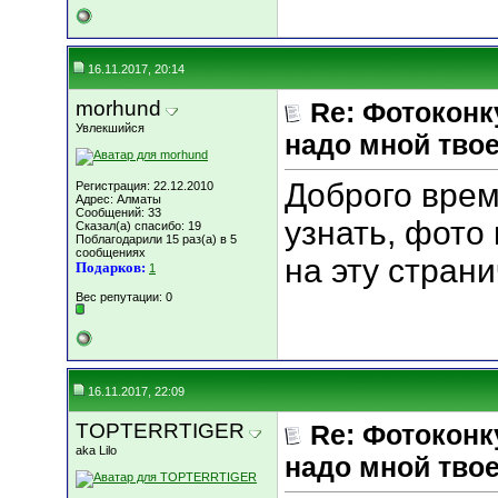
16.11.2017, 20:14
morhund
Re: Фотоконк
Увлекшийся
надо мной твое
Доброго врем
Регистрация: 22.12.2010
Адрес: Алматы
Сообщений: 33
узнать, фото
Сказал(а) спасибо: 19
Поблагодарили 15 раз(а) в 5
сообщениях
на эту стран
Подарков:
1
Вес репутации:
0
16.11.2017, 22:09
TOPTERRTIGER
Re: Фотоконк
aka Lilo
надо мной твое