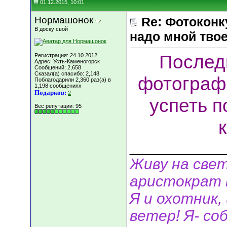
01.12.2015, 10:01
Нормашонок
Re: Фотоконк
В доску свой
надо мной твое
Послед
Регистрация: 24.10.2012
Адрес: Усть-Каменогорск
Сообщений: 2,658
Сказал(а) спасибо: 2,148
фотограф
Поблагодарили 2,360 раз(а) в
1,198 сообщениях
Подарков:
2
успеть п
Вес репутации:
95
___________
Живу на свет
аристократ 
Я и охотник, 
ветер! Я- соб