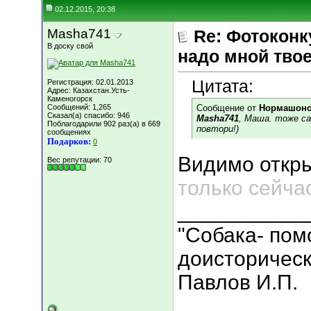
02.12.2015, 20:38
Masha741
Re: Фотоконк
В доску свой
надо мной твое
Цитата:
Регистрация: 02.01.2013
Адрес: Казахстан.Усть-
Каменогорск
Сообщений: 1,265
Сообщение от
Нормашон
Сказал(а) спасибо: 946
Masha741
, Маша. тоже с
Поблагодарили 902 раз(а) в 669
повтори!)
сообщениях
Подарков:
0
Видимо откр
Вес репутации:
70
только сейча
___________
"Собака- пом
доисторическ
Павлов И.П.