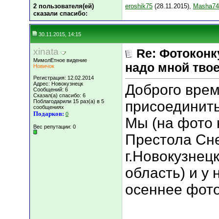
2 пользователя(ей)
eroshik75
(28.11.2015),
Masha74
сказали cпасибо:
30.11.2015, 14:15
xinata
Re: Фотоконк
МимолЕтное видение
надо мной твое
Новичок
Регистрация: 12.02.2014
Адрес: Новокузнецк
Доброго врем
Сообщений: 6
Сказал(а) спасибо: 6
Поблагодарили 15 раз(а) в 5
присоединитьс
сообщениях
Подарков:
0
Мы (на фото 
Вес репутации:
0
Престола Сне
г.Новокузнец
область) и у 
осеннее фото