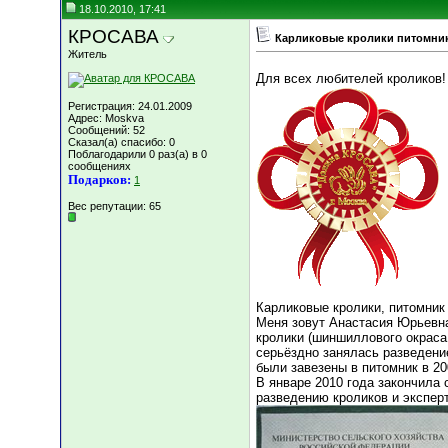
18.10.2010, 17:41
КРОСАВА
Карликовые кролики питомни
Житель
Для всех любителей кроликов
Регистрация: 24.01.2009
Адрес: Moskva
Сообщений: 52
Сказал(а) спасибо: 0
Поблагодарили 0 раз(а) в 0
сообщениях
Подарков:
1
Вес репутации:
65
Карликовые кролики, питомни
Меня зовут Анастасия Юрьевна
кролики (шиншиллового окраса,
серьёздно занялась разведени
были завезены в питомник в 200
В январе 2010 года закончила
разведению кроликов и эксперт