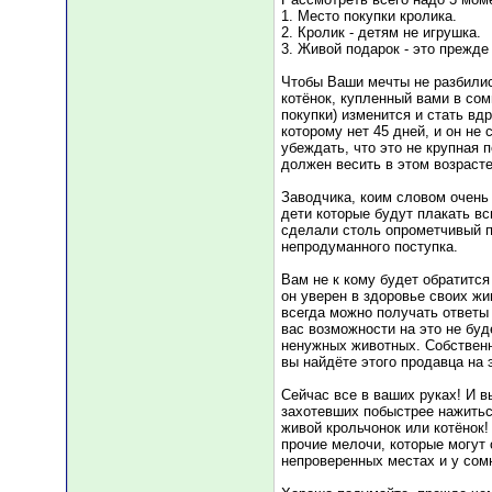
1. Место покупки кролика.
2. Кролик - детям не игрушка.
3. Живой подарок - это прежде
Чтобы Ваши мечты не разбились
котёнок, купленный вами в сом
покупки) изменится и стать вд
которому нет 45 дней, и он не
убеждать, что это не крупная 
должен весить в этом возрасте 
Заводчика, коим словом очень 
дети которые будут плакать в
сделали столь опрометчивый по
непродуманного поступка.
Вам не к кому будет обратится
он уверен в здоровье своих жи
всегда можно получать ответы 
вас возможности на это не буд
ненужных животных. Собственн
вы найдёте этого продавца на 
Сейчас все в ваших руках! И в
захотевших побыстрее нажиться
живой крольчонок или котёнок!
прочие мелочи, которые могут 
непроверенных местах и у со