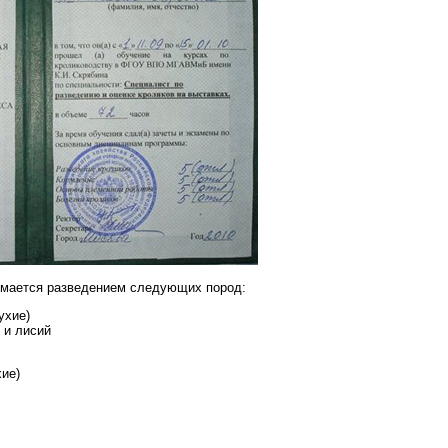
имается разведением следующих пород:
ухие)
 и лисий
хие)