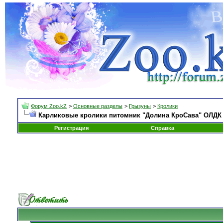
Форум Zoo.kZ
>
Основные разделы
>
Грызуны
>
Кролики
Карликовые кролики питомник "Долина КроСава" ОЛД
Регистрация
Справка