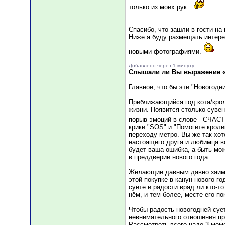
только из моих рук.
Спасибо, что зашли в гости на
Ниже я буду размещать интере
новыми фотографиями.
Добавлено через 1 минуту
Слышали ли Вы выражение 
Главное, что бы эти "Новогод
Приближающийся год кота/крол
жизни. Появится столько суве
порыв эмоций в слове - СЧАС
крики "SOS" и "Помогите кроли
переходу метро. Вы же так хо
настоящего друга и любимца вс
будет ваша ошибка, а быть мо
в преддверии нового года.
Желающие давным давно заимет
этой покупке в канун нового г
суете и радости вряд ли кто-т
нём, и тем более, месте его по
Чтобы радость новогодней суе
невнимательного отношения при
Рассмотреть всего надо 3 мом