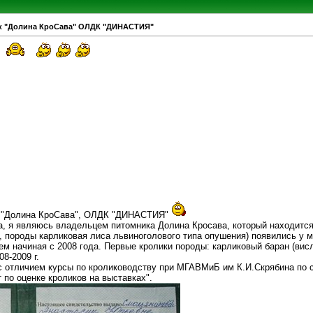
к "Долина КроСава" ОЛДК "ДИНАСТИЯ"
!
к "Долина КроСава", ОЛДК "ДИНАСТИЯ"
, я являюсь владельцем питомника Долина Кросава, который находится
 породы карликовая лиса львиноголового типа опушения) появились у ме
ем начиная с 2008 года. Первые кролики породы: карликовый баран (ви
8-2009 г.
 с отличием курсы по кролиководству при МГАВМиБ им К.И.Скрябина по 
 по оценке кроликов на выставках".