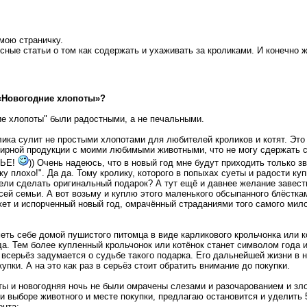
 мою страничку.
сные статьи о том как содержать и ухаживать за кроликами. И конечно 
«Новогодние хлопоты»?
ние хлопоты" были радостными, а не печальными.
ика сулит не простыми хлопотами для любителей кроликов и котят. Это
нирной продукции с моими любимыми животными, что не могу сдержать с
ТЬЕ!
)) Очень надеюсь, что в новый год мне будут приходить только з
ку плохо!". Да да. Тому кролику, которого в попыхах суеты и радости к
тели сделать оригинальный подарок? А тут ещё и давнее желание завест
ей семьи. А вот возьму и куплю этого маленького обсыпанного блёсткам
жет и испорченный новый год, омрачённый страданиями того самого мило
ь себе домой пушистого питомца в виде карликового крольчонка или к
ода. Тем более купленный крольчонок или котёнок станет символом года 
о всерьёз задумается о судьбе такого подарка. Его дальнейшей жизни в
купки. А на это как раз в серьёз стоит обратить внимание до покупки.
ты и новогодняя ночь не были омрачены слезами и разочарованием и зло
 выборе животного и месте покупки, предлагаю остановится и уделить 5
ента: