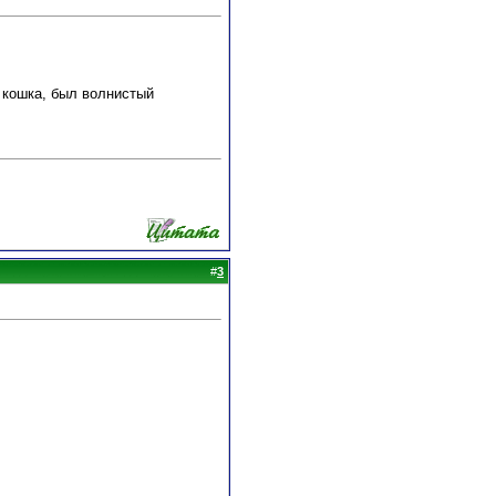
 кошка, был волнистый
#
3