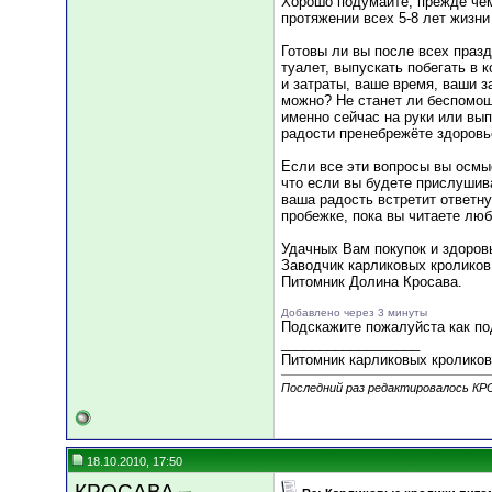
Хорошо подумайте, прежде чем
протяжении всех 5-8 лет жизни
Готовы ли вы после всех празд
туалет, выпускать побегать в 
и затраты, ваше время, ваши з
можно? Не станет ли беспомощ
именно сейчас на руки или вып
радости пренебрежёте здоровь
Если все эти вопросы вы осмыс
что если вы будете прислушива
ваша радость встретит ответну
пробежке, пока вы читаете лю
Удачных Вам покупок и здоровы
Заводчик карликовых кролико
Питомник Долина Кросава.
Добавлено через 3 минуты
Подскажите пожалуйста как по
__________________
Питомник карликовых кроликов
Последний раз редактировалось КР
18.10.2010, 17:50
КРОСАВА