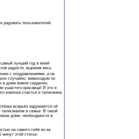
же радовать пользователей
 самый лучший год в моей
лов радости, выразив весь
вонки с поздравлениями, а не
упили случайно, мимоходом по
и в доме живое сердечко,
и ушастого красавца! И это и
го комочка счастья и талисмана
отёнка всерьёз задумаются об
и талисманом в семье. В такой
 новом доме, необходмости в
стью на самого себя из-за
 минут этой статье.