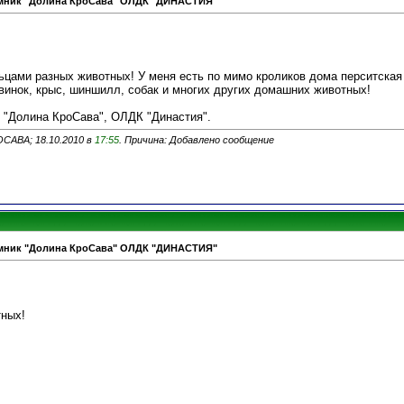
омник "Долина КроСава" ОЛДК "ДИНАСТИЯ"
цами разных животных! У меня есть по мимо кроликов дома перситская
винок, крыс, шиншилл, собак и многих других домашних животных!
 "Долина КроСава", ОЛДК "Династия".
ОСАВА; 18.10.2010 в
17:55
. Причина: Добавлено сообщение
омник "Долина КроСава" ОЛДК "ДИНАСТИЯ"
тных!