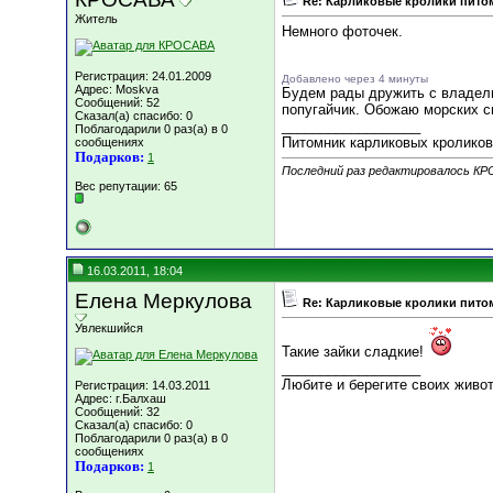
Re: Карликовые кролики пит
Житель
Немного фоточек.
Регистрация: 24.01.2009
Добавлено через 4 минуты
Адрес: Moskva
Будем рады дружить с владель
Сообщений: 52
попугайчик. Обожаю морских с
Сказал(а) спасибо: 0
__________________
Поблагодарили 0 раз(а) в 0
Питомник карликовых кроликов
сообщениях
Подарков:
1
Последний раз редактировалось КР
Вес репутации:
65
16.03.2011, 18:04
Елена Меркулова
Re: Карликовые кролики пит
Увлекшийся
Такие зайки сладкие!
__________________
Любите и берегите своих живо
Регистрация: 14.03.2011
Адрес: г.Балхаш
Сообщений: 32
Сказал(а) спасибо: 0
Поблагодарили 0 раз(а) в 0
сообщениях
Подарков:
1