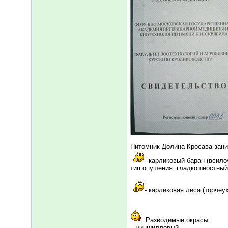
Питомник Долина Кросава зан
- карликовый баран (всило
тип опушения: гладкошёостный
- карликовая лиса (торчеу
Разводимые окрасы:
- шиншилловый