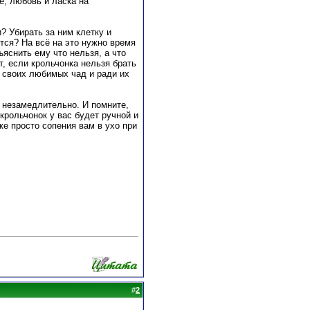
е, любовь и ласка на
? Убирать за ним клетку и
ется? На всё на это нужно время
ъяснить ему что нельзя, а что
, если крольчонка нельзя брать
у своих любимых чад и ради их
т незамедлительно. И помните,
крольчонок у вас будет ручной и
же просто сопения вам в ухо при
#
2