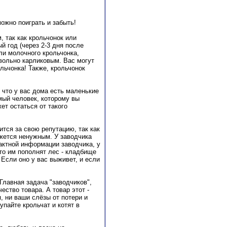
можно поиграть и забыть!
 так как крольчонок или
й год (через 2-3 дня после
ли молочного крольчонка,
овольно карликовым. Вас могут
льчонка! Также, крольчонок
 что у вас дома есть маленькие
мый человек, которому вы
ет остаться от такого
ится за свою репутацию, так как
ажется ненужным. У заводчика
тактной информации заводчика, у
 то им пополнят лес - кладбище
Если оно у вас выживет, и если
Главная задача "заводчиков",
ество товара. А товар этот -
, ни ваши слёзы от потери и
упайте крольчат и котят в