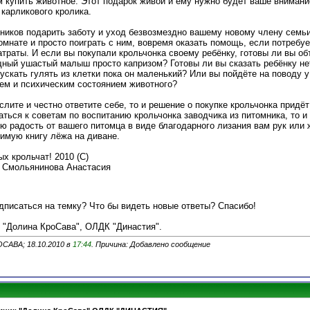
 купить животное. Этот подарок живой и ему нужно будет ваше внимани
 карликового кролика.
ников подарить заботу и уход безвозмездно вашему новому члену семьи
комнате и просто поиграть с ним, вовремя оказать помощь, если потребу
атраты. И если вы покупали крольчонка своему ребёнку, готовы ли вы об
ный ушастый малыш просто капризом? Готовы ли вы сказать ребёнку нет
ускать гулять из клетки пока он маленький? Или вы пойдёте на поводу 
ем и психическим состоянием животного?
лите и честно ответите себе, то и решение о покупке крольчонка придё
ться к советам по воспитанию крольчонка заводчика из питомника, то и 
ю радость от вашего питомца в виде благодарного лизания вам рук или 
бимую книгу лёжа на диване.
х крольчат! 2010 (С)
в Смольянинова Анастасия
дписаться на темку? Что бы видеть новые ответы? Спасибо!
 "Долина КроСава", ОЛДК "Династия".
ОСАВА; 18.10.2010 в
17:44
. Причина: Добавлено сообщение