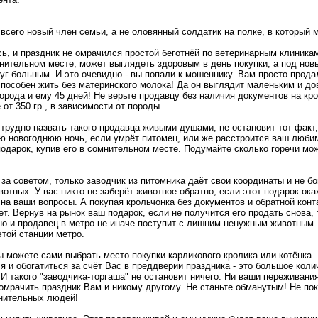
 всего новый член семьи, а не оловянный солдатик на полке, в который 
, и праздник не омрачился простой беготнёй по ветеринарным клиникам,
нительном месте, может выглядеть здоровым в день покупки, а под новы
руг больным. И это очевидно - вы попали к мошеннику. Вам просто прода
 способен жить без материнского молока! Да он выглядит маленьким и д
порода и ему 45 дней! Не верьте продавцу без наличия документов на кро
от 350 гр., в зависимости от породы.
трудно назвать такого продавца живыми душами, не остановит тот факт,
сю новогоднюю ночь, если умрёт питомец, или же расстроится ваш люби
дарок, купив его в сомнительном месте. Подумайте сколько горечи мож
 за советом, только заводчик из питомника даёт свои координаты и не бо
вотных. У вас никто не заберёт животное обратно, если этот подарок ок
на ваши вопросы. А покупая крольчонка без документов и обратной кон
ет. Вернув на рынок ваш подарок, если не получится его продать снова,
о и продавец в метро не иначе поступит с лишним ненужным животным. 
этой станции метро.
ы можете сами выбрать место покупки карликового кролика или котёнка. 
 и обогатиться за счёт Вас в преддверии праздника - это большое колич
 И такого "заводчика-торгаша" не остановит ничего. Ни ваши переживания
омрачить праздник Вам и никому другому. Не станьте обманутым! Не пок
мнительных людей!