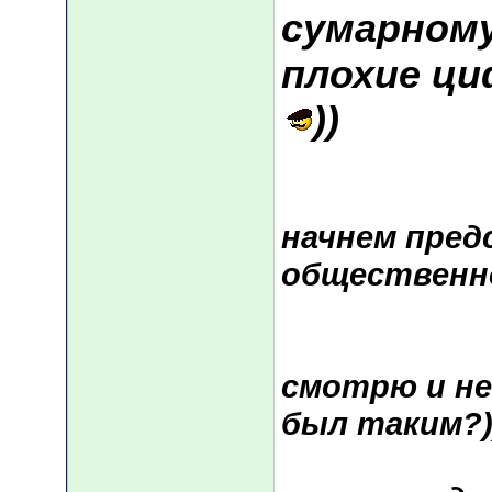
сумарному
плохие ц
))
начнем пре
общественн
смотрю и не
был таким?)