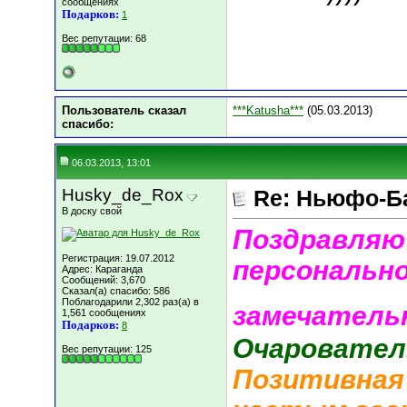
сообщениях
Подарков:
1
Вес репутации:
68
Пользователь сказал
***Katusha***
(05.03.2013)
cпасибо:
06.03.2013, 13:01
Husky_de_Rox
Re: Ньюфо-Б
В доску свой
Поздравляю
Регистрация: 19.07.2012
персональн
Адрес: Караганда
Сообщений: 3,670
Сказал(а) спасибо: 586
Поблагодарили 2,302 раз(а) в
замечатель
1,561 сообщениях
Подарков:
8
Очаровател
Вес репутации:
125
Позитивная 