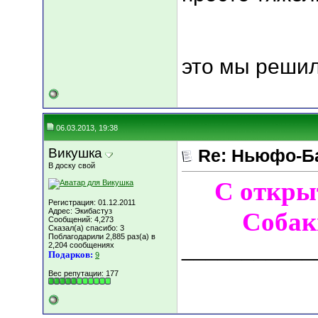
это мы решил
06.03.2013, 19:38
Викушка
Re: Ньюфо-Б
В доску свой
С откры
Регистрация: 01.12.2011
Адрес: Экибастуз
Собак
Сообщений: 4,273
Сказал(а) спасибо: 3
Поблагодарили 2,885 раз(а) в
___________
2,204 сообщениях
Подарков:
9
Вес репутации:
177