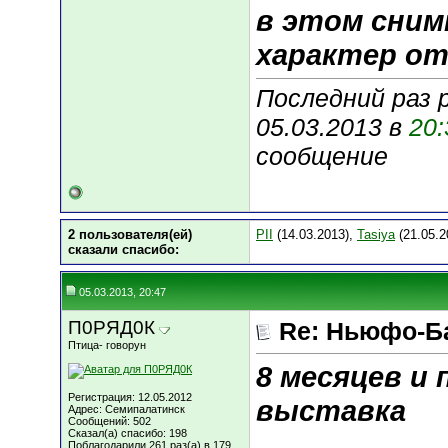
в этом сним
характер от
Последний раз 
05.03.2013 в
20:
сообщение
2 пользователя(ей)
PII
(14.03.2013),
Tasiya
(21.05.2
сказали cпасибо:
05.03.2013, 20:47
П0РЯД0К
Re: Ньюфо-Б
Птица- говорун
8 месяцев и 
Регистрация: 12.05.2012
выставка
Адрес: Семипалатинск
Сообщений: 502
Сказал(а) спасибо: 198
Поблагодарили 261 раз(а) в 179