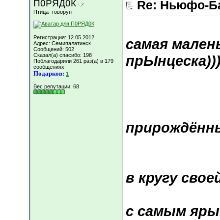
П0РЯД0К
Re: Ньюфо-Б
Птица- говорун
Регистрация: 12.05.2012
самая мален
Адрес: Семипалатинск
Сообщений: 502
Сказал(а) спасибо: 198
прЫнцеска)))
Поблагодарили 261 раз(а) в 179
сообщениях
Подарков:
1
Вес репутации:
68
прирождённы
в кругу свое
с самым яры