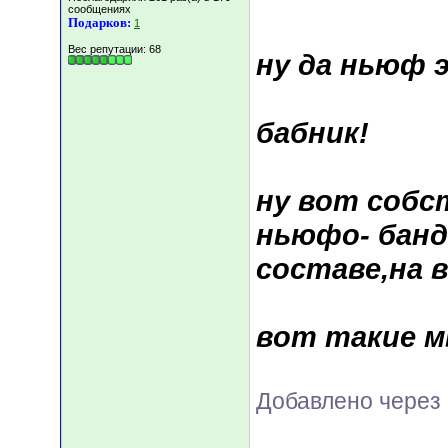
сообщениях
Подарков:
1
Вес репутации:
68
ну да ньюф э
бабник!
ну вот собс
ньюфо- банд
составе,на 
вот такие м
Добавлено через 