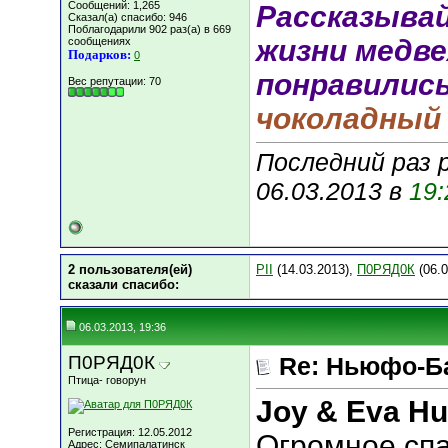
Сообщений: 1,265
Рассказыва
Сказал(а) спасибо: 946
Поблагодарили 902 раз(а) в 669
жизни медв
сообщениях
Подарков:
0
понравились
Вес репутации:
70
чоколадный з
Последний раз 
06.03.2013 в
19:
2 пользователя(ей)
PII
(14.03.2013),
П0РЯД0К
(06.0
сказали cпасибо:
06.03.2013, 19:36
П0РЯД0К
Re: Ньюфо-Б
Птица- говорун
Joy & Eva H
Регистрация: 12.05.2012
Огромное спа
Адрес: Семипалатинск