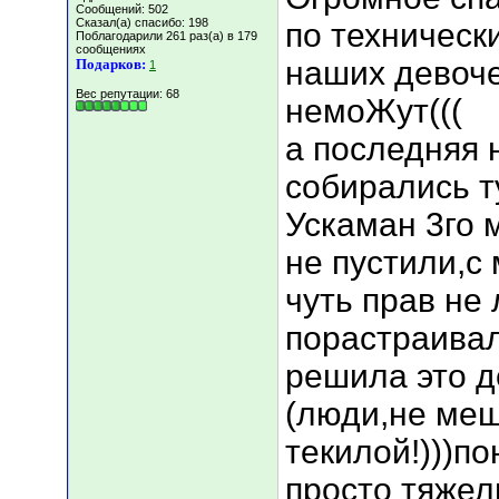
Сообщений: 502
Сказал(а) спасибо: 198
по техническ
Поблагодарили 261 раз(а) в 179
сообщениях
наших девоче
Подарков:
1
Вес репутации:
68
немоЖут(((
а последняя н
собирались т
Ускаман 3го м
не пустили,с
чуть прав не
порастраивал
решила это де
(люди,не меш
текилой!)))п
просто тяжелы