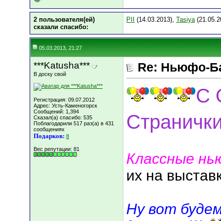
2 пользователя(ей)
PII
(14.03.2013),
Tasiya
(21.05.2
сказали cпасибо:
05.03.2013, 21:27
***Katusha***
Re: Ньюфо-Б
В доску свой
С 
Регистрация: 09.07.2012
Адрес: Усть-Каменогорск
Сообщений: 1,394
Странички!
Сказал(а) спасибо: 535
Поблагодарили 517 раз(а) в 431
сообщениях
Подарков:
8
Вес репутации:
81
Классные нь
их на выстав
Ну вот будем