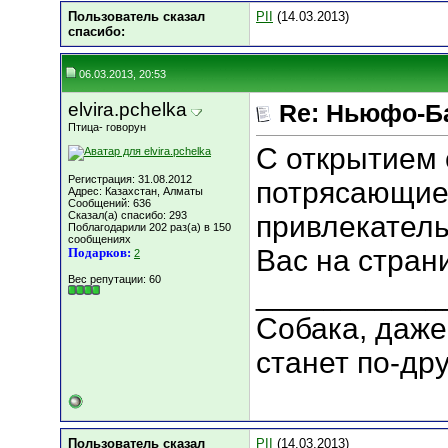
Пользователь сказал
PII
(14.03.2013)
cпасибо:
06.03.2013, 20:53
elvira.pchelka
Re: Ньюфо-Б
Птица- говорун
С открытием 
Регистрация: 31.08.2012
потрясающие
Адрес: Казахстан, Алматы
Сообщений: 636
Сказал(а) спасибо: 293
привлекатель
Поблагодарили 202 раз(а) в 150
сообщениях
Вас на стран
Подарков:
2
Вес репутации:
60
___________
Собака, даже
станет по-дру
Пользователь сказал
PII
(14.03.2013)