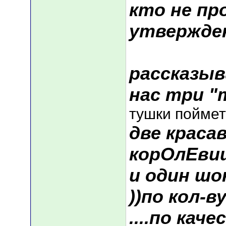
кто не пр
утвержде
рассказыв
нас три "
тушки поймет
две краса
корОлЕв
и один ш
))по кол-в
....по кач