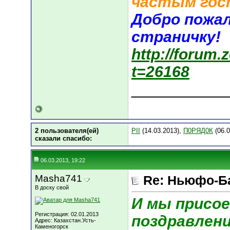
частым гос
Добро пожа
страничку!
http://forum
t=26168
___________
2 пользователя(ей)
PII
(14.03.2013),
П0РЯД0К
(06.0
сказали cпасибо:
06.03.2013, 19:22
Masha741
Re: Ньюфо-Б
В доску свой
И мы присое
Регистрация: 02.01.2013
поздравлен
Адрес: Казахстан.Усть-
Каменогорск