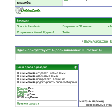
cпасибо:
Закладки
Share in Facebook
Поделиться ВКонтакте
в 
Отправить в Живой Журнал!
Twitter
«
Предыдущая тема
|
С
Здесь присутствуют: 4
(пользователей: 0 , гостей: 4)
Ваши права в разделе
Вы
не можете
создавать новые темы
Вы
не можете
отвечать в темах
Вы
не можете
прикреплять вложения
Вы
не можете
редактировать свои сообщения
BB коды
Вкл.
Смайлы
Вкл.
[IMG]
код
Вкл.
HTML код
Выкл.
Быстрый переход
Правила форума