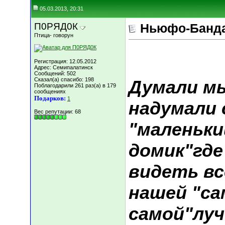
05.03.2013, 20:31
П0РЯД0К
Ньюфо-Банда
Птица- говорун
Регистрация: 12.05.2012
Адрес: Семипалатинск
Сообщений: 502
Сказал(а) спасибо: 198
Думали мы
Поблагодарили 261 раз(а) в 179
сообщениях
Подарков:
1
надумали 
Вес репутации:
68
"маленьк
домик"где
видеть в
нашей "са
самой"луч