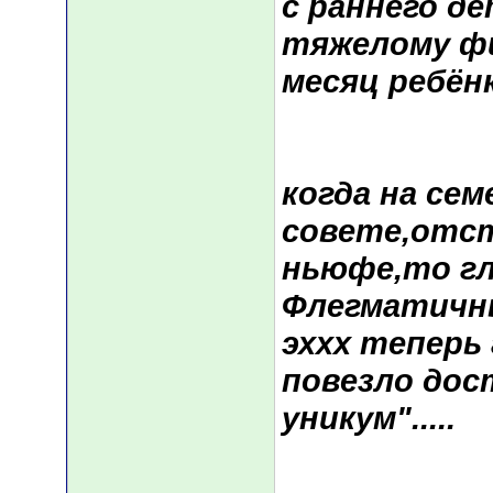
с раннего д
тяжелому фи
месяц ребён
когда на се
совете,отст
ньюфе,то г
Флегматичны
эххх теперь
повезло дос
уникум".....