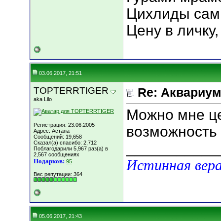
Цихлиды самц
Цену в личку,
03.06.2017, 21:51
TOPTERRTIGER
Re: Аквариу
aka Lilo
Можно мне це
Регистрация: 23.06.2005
возможность 
Адрес: Астана
Сообщений: 19,658
Сказал(а) спасибо: 2,712
___________
Поблагодарили 5,967 раз(а) в
2,567 сообщениях
Истинная вера
Подарков:
95
Вес репутации:
364
05.06.2017, 21:43