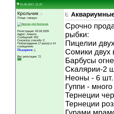
01.06.2017, 21:37
Крольчик
Аквариумные
Птица- говорун
Срочно прод
Регистрация: 09.09.2009
рыбки:
Адрес: Алмата
Сообщений: 902
Сказал(а) спасибо: 0
Пицелии двух
Поблагодарили 17 раз(а) в 14
сообщениях
Сомики двух 
Подарков:
1
Вес репутации:
72
Барбусы огне
Скалярии-2 ш
Неоны - 6 шт.
Гуппи - много
Тернеции чер
Тернеции роз
Гурами мрамо