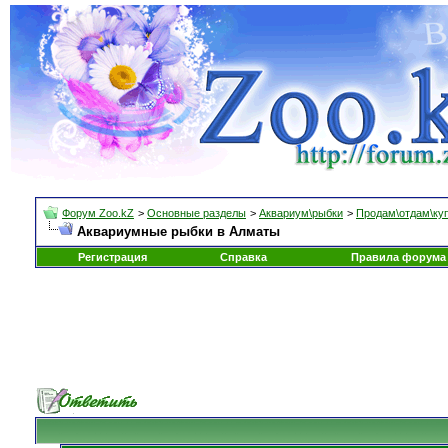
Форум Zoo.kZ
>
Основные разделы
>
Аквариум\рыбки
>
Продам\отдам\ку
Аквариумные рыбки в Алматы
Регистрация
Справка
Правила форума